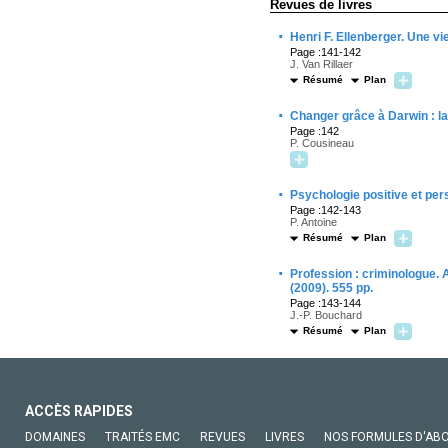
Revues de livres
·
Henri F. Ellenberger. Une vi
Page :141-142
J. Van Rillaer
Résumé
Plan
·
Changer grâce à Darwin : la 
Page :142
P. Cousineau
·
Psychologie positive et per
Page :142-143
P. Antoine
Résumé
Plan
·
Profession : criminologue. A
(2009). 555 pp.
Page :143-144
J.-P. Bouchard
Résumé
Plan
ACCÈS RAPIDES
DOMAINES
TRAITÉS EMC
REVUES
LIVRES
NOS FORMULES D'AB