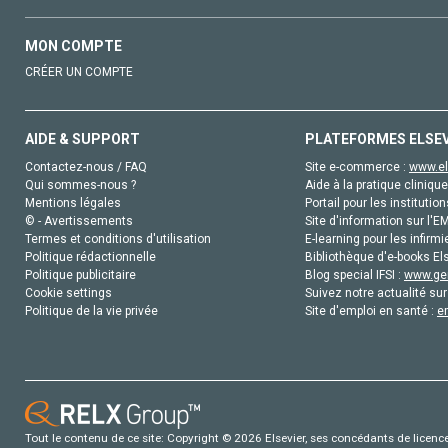
MON COMPTE
CRÉER UN COMPTE
AIDE & SUPPORT
PLATEFORMES ELSE
Contactez-nous / FAQ
Site e-commerce :
www.el
Qui sommes-nous ?
Aide à la pratique clinique
Mentions légales
Portail pour les institution
© - Avertissements
Site d'information sur l'E
Termes et conditions d'utilisation
E-learning pour les infirmi
Politique rédactionnelle
Bibliothèque d'e-books Els
Politique publicitaire
Blog special IFSI :
www.gen
Cookie settings
Suivez notre actualité sur
Politique de la vie privée
Site d'emploi en santé :
e
Tout le contenu de ce site: Copyright © 2026 Elsevier, ses concédants de licence e