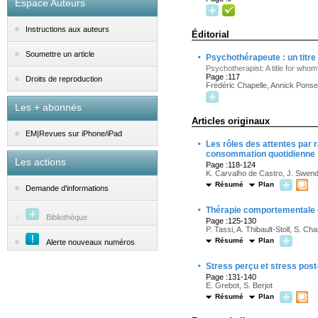
Espace Auteurs
Instructions aux auteurs
Éditorial
·
Soumettre un article
Psychothérapeute : un titre 
Psychotherapist: A title for who
Page :117
Droits de reproduction
Frédéric Chapelle, Annick Ponse
Les + abonnés
Articles originaux
EM|Revues sur iPhone/iPad
·
Les rôles des attentes par r
consommation quotidienne
Les actions
Page :118-124
K. Carvalho de Castro, J. Swen
Résumé
Plan
Demande d'informations
·
Thérapie comportementale e
Bibliothèque
Page :125-130
P. Tassi, A. Thibault-Stoll, S. Ch
Résumé
Plan
Alerte nouveaux numéros
·
Stress perçu et stress pos
Page :131-140
E. Grebot, S. Berjot
Résumé
Plan