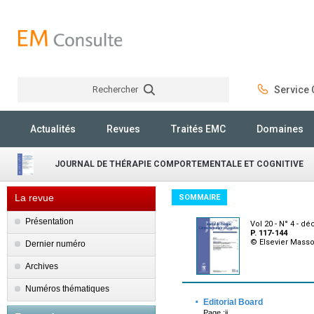
Rechercher
Service C
Rechercher
Actualités
Revues
Traités EMC
Domaines
JOURNAL DE THÉRAPIE COMPORTEMENTALE ET COGNITIVE
La revue
SOMMAIRE
Présentation
Vol 20 - N° 4 - 
P. 117-144
© Elsevier Mass
Dernier numéro
Archives
Numéros thématiques
·
Editorial Board
Page :ii