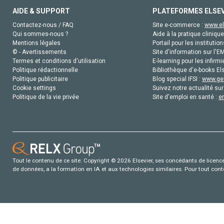
AIDE & SUPPORT
PLATEFORMES ELSE
Contactez-nous / FAQ
Site e-commerce :
www.el
Qui sommes-nous ?
Aide à la pratique clinique
Mentions légales
Portail pour les institution
© - Avertissements
Site d'information sur l'E
Termes et conditions d'utilisation
E-learning pour les infirmi
Politique rédactionnelle
Bibliothèque d'e-books Els
Politique publicitaire
Blog special IFSI :
www.gen
Cookie settings
Suivez notre actualité sur
Politique de la vie privée
Site d'emploi en santé :
e
Tout le contenu de ce site: Copyright © 2026 Elsevier, ses concédants de licence e
de données, a la formation en IA et aux technologies similaires. Pour tout con