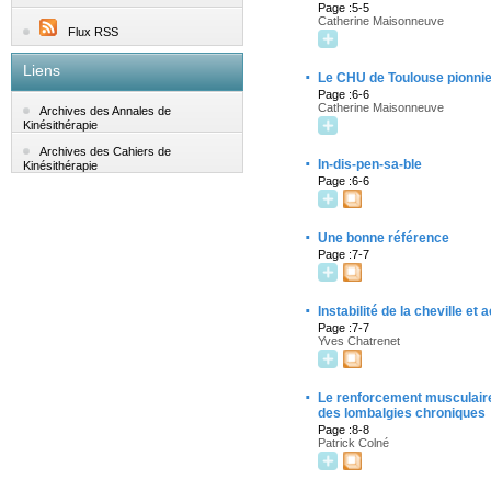
Page :5-5
Catherine Maisonneuve
Flux RSS
Liens
·
Le CHU de Toulouse pionnier
Page :6-6
Catherine Maisonneuve
Archives des Annales de
Kinésithérapie
Archives des Cahiers de
·
In-dis-pen-sa-ble
Kinésithérapie
Page :6-6
·
Une bonne référence
Page :7-7
·
Instabilité de la cheville et a
Page :7-7
Yves Chatrenet
·
Le renforcement musculaire
des lombalgies chroniques
Page :8-8
Patrick Colné