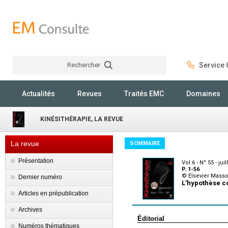
Rechercher
Service C
Rechercher
Actualités
Revues
Traités EMC
Domaines
KINÉSITHÉRAPIE, LA REVUE
La revue
SOMMAIRE
Présentation
Vol 6 - N° 55 - jui
P. 1-56
© Elsevier Mass
Dernier numéro
L'hypothèse co
Articles en prépublication
Archives
Éditorial
Numéros thématiques