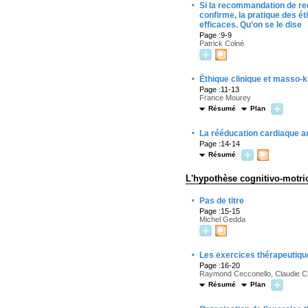
·
Si la recommandation de re
confirme, la pratique des é
efficaces. Qu’on se le dise
Page :9-9
Patrick Colné
·
Éthique clinique et masso-k
Page :11-13
France Mourey
Résumé
Plan
·
La rééducation cardiaque amé
Page :14-14
Résumé
L'hypothèse cognitivo-motric
·
Pas de titre
Page :15-15
Michel Gedda
·
Les exercices thérapeutique
Page :16-20
Raymond Cecconello, Claudie C
Résumé
Plan