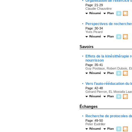
·
Organisation de l’exercice t
Page :21-29
Claudie Chauvière
Résumé
Plan
·
Perspectives de recherches
Page :30-34
Yves Picard
Résumé
Plan
Savoirs
·
Effets de la kinésithérapie
nourrisson
Page :35-41
Guy Postiaux, Robert Dubois, E
Résumé
Plan
·
Vers l’auto-rééducation du
Page :42-48
Gérard Pierron, EL Mostafa Laass
Résumé
Plan
Échanges
·
Recherche de protocoles de 
Page :49-50
Peter Eudriller
Résumé
Plan