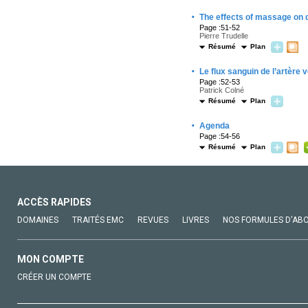
·
The effects of massage on
Page :51-52
Pierre Trudelle
Résumé
Plan
·
Le flux sanguin de l’artère 
Page :52-53
Patrick Colné
Résumé
Plan
·
Agenda
Page :54-56
Résumé
Plan
ACCÈS RAPIDES
DOMAINES
TRAITÉS EMC
REVUES
LIVRES
NOS FORMULES D'AB
MON COMPTE
CRÉER UN COMPTE