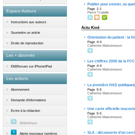
·
Publier pour exister, ou qu
Page :1-1
Espace Auteurs
Pierre Trudelle
Instructions aux auteurs
Actu Kiné
Soumettre un article
·
Orientation du patient : la
Page :4-4
Droits de reproduction
Catherine Maisonneuve
Les + abonnés
·
Les chiffres 2006 de la FCC
Page :4-4
EM|Revues sur iPhone/iPad
Catherine Maisonneuve
Les actions
·
La première HAD publique/p
Page :5-5
Abonnement
Catherine Maisonneuve
Demande d'informations
·
Une carte officielle mucovi
Ecrire à la rédaction
Page :5-5
Catherine Maisonneuve
Bibliothèque
·
SLA : découverte d’un cercl
Alerte nouveaux numéros