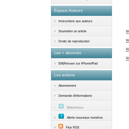
Espace Auteurs
Instructions aux auteurs
V
Soumettre un article
V
Droits de reproduction
V
Les + abonnés
V
EM|Revues sur iPhone/iPad
Les actions
Abonnement
Demande d'informations
Bibliothèque
Alerte nouveaux numéros
Flux RSS