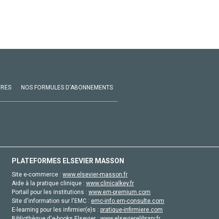
VRES
NOS FORMULES D'ABONNEMENTS
PLATEFORMES ELSEVIER MASSON
Site e-commerce :
www.elsevier-masson.fr
Aide à la pratique clinique :
www.clinicalkey.fr
Portail pour les institutions :
www.em-premium.com
Site d'information sur l'EMC :
emc-info.em-consulte.com
E-learning pour les infirmier(e)s :
pratique-infirmiere.com
Bibliothèque d'e-books Elsevier :
www.elsevierelibrary.fr