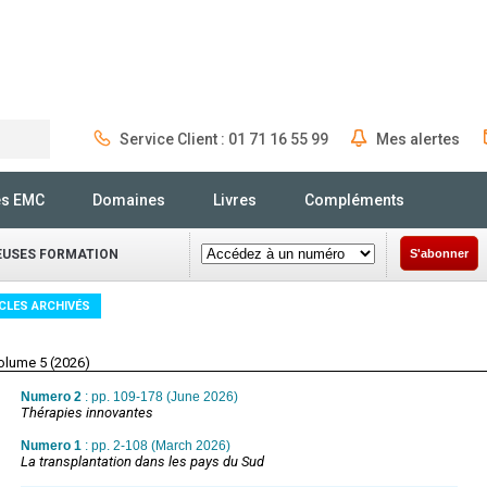
Service Client : 01 71 16 55 99
Mes alertes
Rechercher
és EMC
Domaines
Livres
Compléments
IEUSES FORMATION
S'abonner
CLES ARCHIVÉS
olume 5 (2026)
Numero 2
: pp. 109-178 (June 2026)
Thérapies innovantes
Numero 1
: pp. 2-108 (March 2026)
La transplantation dans les pays du Sud