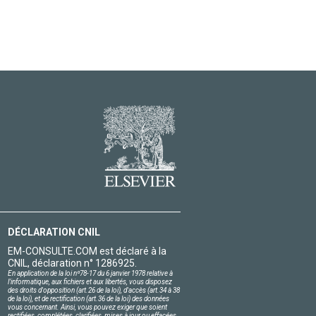
DÉCLARATION CNIL
EM-CONSULTE.COM est déclaré à la
CNIL, déclaration n° 1286925.
En application de la loi nº78-17 du 6 janvier 1978 relative à
l'informatique, aux fichiers et aux libertés, vous disposez
des droits d'opposition (art.26 de la loi), d'accès (art.34 à 38
de la loi), et de rectification (art.36 de la loi) des données
vous concernant. Ainsi, vous pouvez exiger que soient
rectifiées, complétées, clarifiées, mises à jour ou effacées