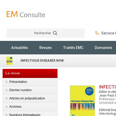
Rechercher
Service C
Rechercher
Actualités
Revues
Traités EMC
Domaines
INFECTIOUS DISEASES NOW
La revue
Présentation
INFECT
Dernier numéro
Editor in chie
Jean-Paul S
Articles en prépublication
Professeur 
Université 
Archives
Editorial boa
Infectiology
Numéros thématiques