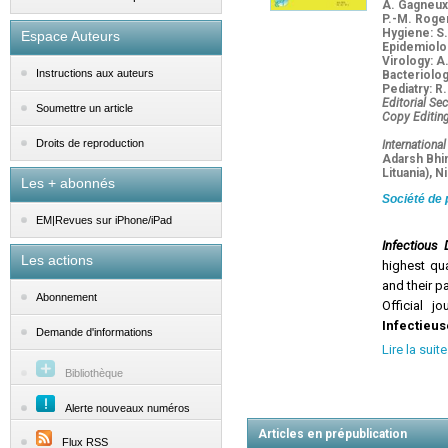
A. Gagneux-
P.-M. Roger 
Hygiene: S
Espace Auteurs
Epidemiolog
Virology: A
Instructions aux auteurs
Bacteriolog
Pediatry: R
Editorial Sec
Soumettre un article
Copy Editing
Droits de reproduction
International
Adarsh Bhim
Lituania), N
Les + abonnés
Société de 
EM|Revues sur iPhone/iPad
Infectious
Les actions
highest qua
and their p
Abonnement
Official j
Infectieu
Demande d'informations
various inf
Lire la suite
prevention,
Bibliothèque
Issues cont
Alerte nouveaux numéros
editor, pro
Articles en prépublication
Flux RSS
Infectious