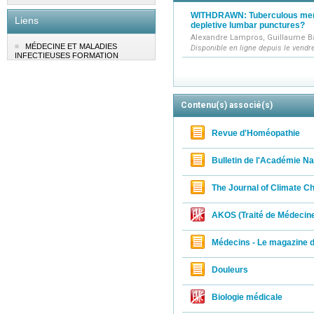
Infectious
WITHDRAWN: Tuberculous meni
Liens
depletive lumbar punctures?
Publication
Alexandre Lampros, Guillaume B
Journal Edi
MÉDECINE ET MALADIES
Disponible en ligne depuis le vendre
on Publicat
INFECTIEUSES FORMATION
Contenu(s) associé(s)
Revue d'Homéopathie
Bulletin de l'Académie N
The Journal of Climate C
AKOS (Traité de Médecin
Médecins - Le magazine d
Douleurs
Biologie médicale