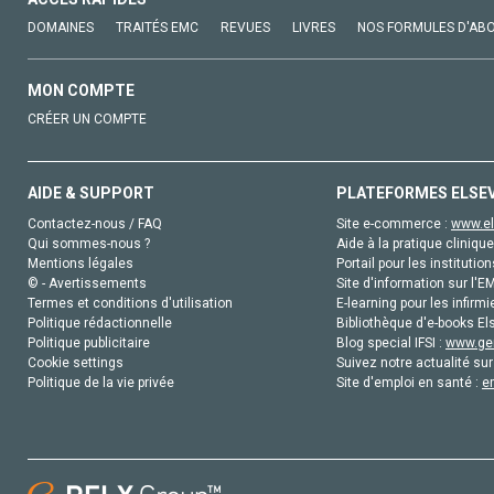
DOMAINES
TRAITÉS EMC
REVUES
LIVRES
NOS FORMULES D'AB
MON COMPTE
CRÉER UN COMPTE
AIDE & SUPPORT
PLATEFORMES ELSE
Contactez-nous / FAQ
Site e-commerce :
www.el
Qui sommes-nous ?
Aide à la pratique clinique
Mentions légales
Portail pour les institution
© - Avertissements
Site d'information sur l'E
Termes et conditions d'utilisation
E-learning pour les infirmi
Politique rédactionnelle
Bibliothèque d'e-books Els
Politique publicitaire
Blog special IFSI :
www.gen
Cookie settings
Suivez notre actualité sur
Politique de la vie privée
Site d'emploi en santé :
e