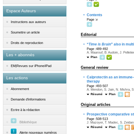
Espace Auteurs
·
Contents
Page :v
Instructions aux auteurs
Soumettre un article
Editorial
·
Droits de reproduction
“
Time is Brain
” also in mult
Page :489-492
A. Maarouf, B. Audoin, J. Pelletie
Les + abonnés
Plan
EM|Revues sur iPhone/iPad
General review
·
Calprotectin as an immune-d
Les actions
therapy
Page :493-507
Abonnement
A. Mendon, S. Jain, N. Mishra, 
Résumé
Plan
Demande d'informations
Original articles
Ecrire à la rédaction
·
Prospective comparative st
Page :508-513
Bibliothèque
J. Mazoyer, T. Madec, S. Zeidan,
Résumé
Plan
Alerte nouveaux numéros