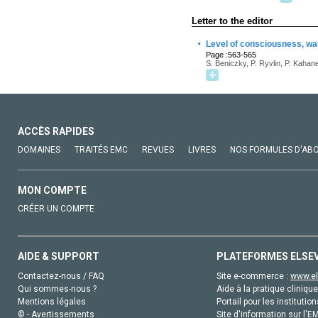
Letter to the editor
·
Level of consciousness, wa
Page :563-565
S. Beniczky, P. Ryvlin, P. Kahane
ACCÈS RAPIDES
DOMAINES
TRAITÉS EMC
REVUES
LIVRES
NOS FORMULES D'AB
MON COMPTE
CRÉER UN COMPTE
AIDE & SUPPORT
PLATEFORMES ELSE
Contactez-nous / FAQ
Site e-commerce :
www.el
Qui sommes-nous ?
Aide à la pratique clinique
Mentions légales
Portail pour les institution
© - Avertissements
Site d'information sur l'E