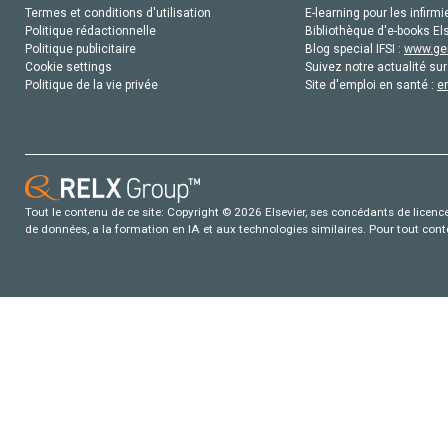
Termes et conditions d'utilisation
E-learning pour les infirmi
Politique rédactionnelle
Bibliothèque d'e-books Els
Politique publicitaire
Blog special IFSI :
www.gen
Cookie settings
Suivez notre actualité sur
Politique de la vie privée
Site d'emploi en santé :
e
Tout le contenu de ce site: Copyright © 2026 Elsevier, ses concédants de licence e
de données, a la formation en IA et aux technologies similaires. Pour tout con