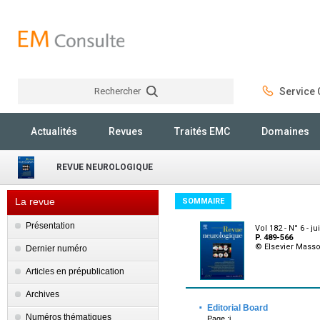
Rechercher
Service C
Rechercher
Actualités
Revues
Traités EMC
Domaines
REVUE NEUROLOGIQUE
La revue
SOMMAIRE
Présentation
Vol 182 - N° 6 - j
P. 489-566
© Elsevier Mass
Dernier numéro
Articles en prépublication
Archives
·
Editorial Board
Numéros thématiques
Page :i