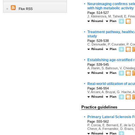
·
Neuroimaging confirms selec
with high metabolic activity
Flux RSS
Page :514-527
J. Kleinerova, M. Tahedl, E. Fin
Résumé
Plan
·
Treatment pathway, healthca
study
Page :528-538
C. Desnuelle, P. Couratier, P. Co
Résumé
Plan
·
Establishing age-stratified
Page :539-545
A. Hanin, S. Bahroun, V. Chiodeg
Résumé
Plan
·
Real-world utilization of a
Page :546-554
V. Arcani, A. Bruyat, G. Hache, 
Résumé
Plan
Practice guidelines
·
Primary Lateral Sclerosis F
Page :555-562
P. Corcia, E. Bernard, E. de la C
Cheve, A. Fernandez, D. Erazo, 
Résumé
Plan