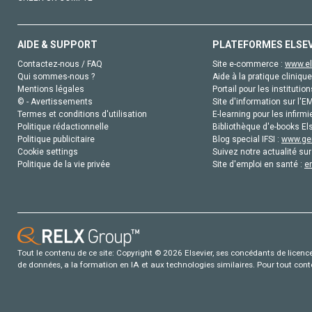
AIDE & SUPPORT
PLATEFORMES ELSE
Contactez-nous / FAQ
Site e-commerce :
www.el
Qui sommes-nous ?
Aide à la pratique clinique
Mentions légales
Portail pour les institution
© - Avertissements
Site d'information sur l'E
Termes et conditions d'utilisation
E-learning pour les infirmi
Politique rédactionnelle
Bibliothèque d'e-books Els
Politique publicitaire
Blog special IFSI :
www.gen
Cookie settings
Suivez notre actualité sur
Politique de la vie privée
Site d'emploi en santé :
e
Tout le contenu de ce site: Copyright © 2026 Elsevier, ses concédants de licence e
de données, a la formation en IA et aux technologies similaires. Pour tout con