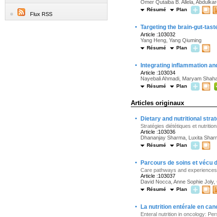
Omer Qutaiba B. Allela, Abdulk
Résumé
Plan
Flux RSS
·
Targeting the brain-gut-tas
Article :103032
Yang Heng, Yang Qiuming
Résumé
Plan
·
Integrating inflammation an
Article :103034
Nayebali Ahmadi, Maryam Shahal
Résumé
Plan
Articles originaux
·
Dietary and nutritional stra
Stratégies diététiques et nutritio
Article :103036
Dhananjay Sharma, Luxita Sha
Résumé
Plan
·
Parcours de soins et vécu d
Care pathways and experiences of
Article :103037
David Nocca, Anne Sophie Joly, 
Résumé
Plan
·
La nutrition entérale en ca
Enteral nutrition in oncology: P