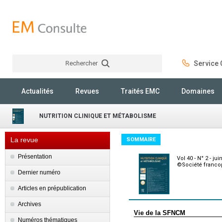
Rechercher
Service C
Rechercher
Actualités
Revues
Traités EMC
Domaines
NUTRITION CLINIQUE ET MÉTABOLISME
La revue
SOMMAIRE
Présentation
Vol 40 - N° 2 - jui
©Société franco
Dernier numéro
Articles en prépublication
Archives
Vie de la SFNCM
Numéros thématiques