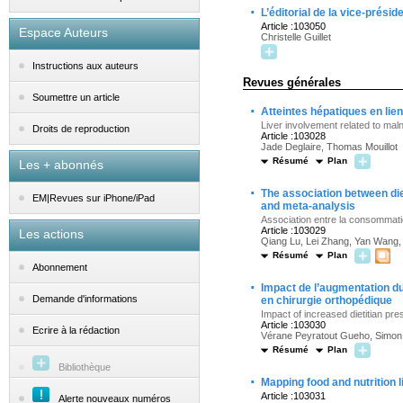
·
L’éditorial de la vice-prési
Article :103050
Espace Auteurs
Christelle Guillet
Instructions aux auteurs
Revues générales
Soumettre un article
·
Atteintes hépatiques en lien
Liver involvement related to maln
Droits de reproduction
Article :103028
Jade Deglaire, Thomas Mouillot
Résumé
Plan
Les + abonnés
·
The association between di
EM|Revues sur iPhone/iPad
and meta-analysis
Association entre la consommati
Article :103029
Les actions
Qiang Lu, Lei Zhang, Yan Wang
Résumé
Plan
Abonnement
·
Impact de l’augmentation du
Demande d'informations
en chirurgie orthopédique
Impact of increased dietitian pr
Article :103030
Ecrire à la rédaction
Vérane Peyratout Gueho, Simon 
Résumé
Plan
Bibliothèque
·
Mapping food and nutrition
Article :103031
Alerte nouveaux numéros