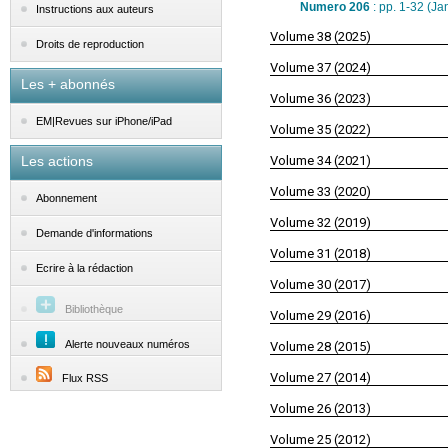
Numero 206
: pp. 1-32 (J
Instructions aux auteurs
Volume 38 (2025)
Droits de reproduction
Volume 37 (2024)
Les + abonnés
Volume 36 (2023)
EM|Revues sur iPhone/iPad
Volume 35 (2022)
Les actions
Volume 34 (2021)
Volume 33 (2020)
Abonnement
Volume 32 (2019)
Demande d'informations
Volume 31 (2018)
Ecrire à la rédaction
Volume 30 (2017)
Bibliothèque
Volume 29 (2016)
Alerte nouveaux numéros
Volume 28 (2015)
Volume 27 (2014)
Flux RSS
Volume 26 (2013)
Volume 25 (2012)