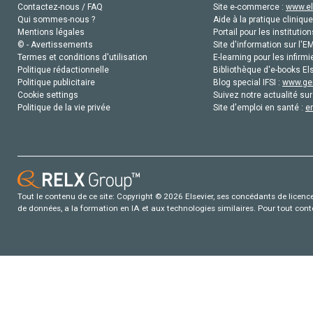
Contactez-nous / FAQ
Site e-commerce :
www.el
Qui sommes-nous ?
Aide à la pratique clinique
Mentions légales
Portail pour les institution
© - Avertissements
Site d'information sur l'E
Termes et conditions d'utilisation
E-learning pour les infirmi
Politique rédactionnelle
Bibliothèque d'e-books Els
Politique publicitaire
Blog special IFSI :
www.gen
Cookie settings
Suivez notre actualité sur
Politique de la vie privée
Site d'emploi en santé :
e
Tout le contenu de ce site: Copyright © 2026 Elsevier, ses concédants de licence e
de données, a la formation en IA et aux technologies similaires. Pour tout con