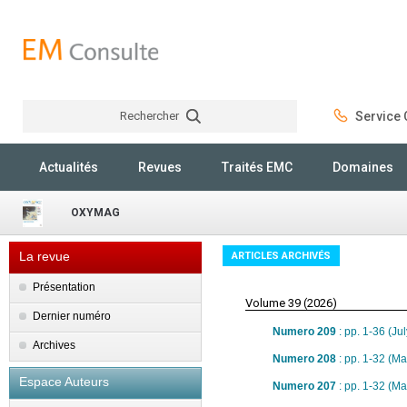
Rechercher
Service C
Rechercher
Actualités
Revues
Traités EMC
Domaines
OXYMAG
La revue
ARTICLES ARCHIVÉS
Présentation
Volume 39 (2026)
Dernier numéro
Numero 209
: pp. 1-36 (Ju
Archives
Numero 208
: pp. 1-32 (M
Espace Auteurs
Numero 207
: pp. 1-32 (M