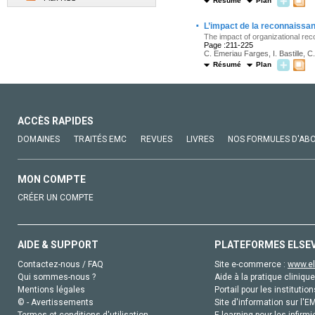
Résumé
Plan
·
L’impact de la reconnaissan
The impact of organizational re
Page :211-225
C. Emeriau Farges, I. Bastille, 
Résumé
Plan
ACCÈS RAPIDES
DOMAINES
TRAITÉS EMC
REVUES
LIVRES
NOS FORMULES D'AB
MON COMPTE
CRÉER UN COMPTE
AIDE & SUPPORT
PLATEFORMES ELSE
Contactez-nous / FAQ
Site e-commerce :
www.el
Qui sommes-nous ?
Aide à la pratique clinique
Mentions légales
Portail pour les institution
© - Avertissements
Site d'information sur l'E