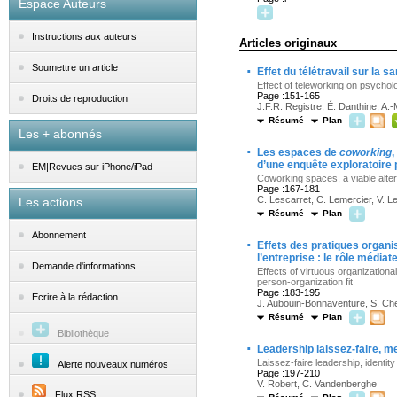
Espace Auteurs
Instructions aux auteurs
Articles originaux
·
Soumettre un article
Effet du télétravail sur la 
Effect of teleworking on psych
Page :151-165
Droits de reproduction
J.F.R. Registre, É. Danthine, A.
Résumé
Plan
Les + abonnés
·
Les espaces de
coworking
,
d’une enquête exploratoire 
EM|Revues sur iPhone/iPad
Coworking spaces, a viable alter
Page :167-181
C. Lescarret, C. Lemercier, V. L
Les actions
Résumé
Plan
Abonnement
·
Effets des pratiques organi
l’entreprise : le rôle média
Demande d'informations
Effects of virtuous organizational
person-organization fit
Page :183-195
Ecrire à la rédaction
J. Aubouin-Bonnaventure, S. Cheva
Résumé
Plan
Bibliothèque
·
Leadership laissez-faire, m
Laissez-faire leadership, identit
Alerte nouveaux numéros
Page :197-210
V. Robert, C. Vandenberghe
Flux RSS