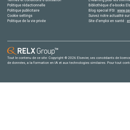
Termes et conditions d'utilisation
E-learning pour les infirmi
Politique rédactionnelle
Bibliothèque d'e-books Els
Politique publicitaire
Blog special IFSI :
www.gen
Cookie settings
Suivez notre actualité sur
Politique de la vie privée
Site d'emploi en santé :
e
Tout le contenu de ce site: Copyright © 2026 Elsevier, ses concédants de licence e
de données, a la formation en IA et aux technologies similaires. Pour tout con