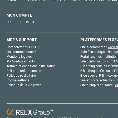
DOMAINES
TRAITÉS EMC
REVUES
LIVRES
NOS FORMULES D'AB
MON COMPTE
CRÉER UN COMPTE
AIDE & SUPPORT
PLATEFORMES ELSE
Contactez-nous / FAQ
Site e-commerce :
www.el
Qui sommes-nous ?
Aide à la pratique clinique
Mentions légales
Portail pour les institution
© - Avertissements
Site d'information sur l'E
Termes et conditions d'utilisation
E-learning pour les infirmi
Politique rédactionnelle
Bibliothèque d'e-books Els
Politique publicitaire
Blog special IFSI :
www.gen
Cookie settings
Suivez notre actualité sur
Politique de la vie privée
Site d'emploi en santé :
e