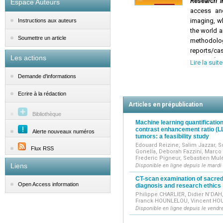
Research i
Espace Auteurs
access and
imaging, wh
Instructions aux auteurs
the world a
Soumettre un article
methodologi
reports/case
Les actions
Research i
Lire la suite
articles o
Demande d'informations
publication
time-to-fir
Ecrire à la rédaction
diagnostic 
Articles en prépublication
Bibliothèque
Machine learning quantification 
contrast enhancement ratio (L
Alerte nouveaux numéros
tumors: a feasibility study
Edouard Reizine, Salim Jazzar, S
Flux RSS
Gonella, Deborah Fazzini, Marco A
Frederic Pigneur, Sebastien Mulé
Liens
Disponible en ligne depuis le mardi 
CT-scan examination of sacred
Open Access information
diagnosis and research ethics
Philippe CHARLIER, Didier N’DAH
Franck HOUNLELOU, Vincent HO
Disponible en ligne depuis le vendr