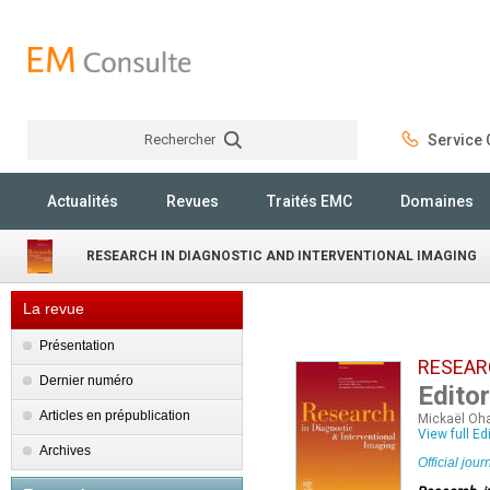
Rechercher
Service C
Rechercher
Actualités
Revues
Traités EMC
Domaines
RESEARCH IN DIAGNOSTIC AND INTERVENTIONAL IMAGING
La revue
Présentation
RESEAR
Dernier numéro
Editor
Articles en prépublication
Mickaël Oha
View full Ed
Archives
Official jou