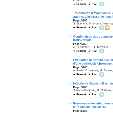
H. Achit
Résumé
Plan
·
Trajectoires d’évolution de 
atteints d’arthrose de han
Page :S165
S. Bitar, A.Y. Omorou, A. Van Hoy
Résumé
Plan
·
Combinaison des comporteme
transversale
Page :S165
A. El-Ammari, H. El Kazdouh, S. B
Résumé
Plan
·
Évaluation de l’impact de l’
d’une pathologie chronique.
Page :S166
A. Pozet, C. Lejeune, M. Bonnet,
Résumé
Plan
·
Infection à l’Epstein-Barr v
Page :S166
S. Alaoui Boukhris, M. El Khadir,
Résumé
Plan
·
Prévalence des infections
la région de Fès, Maroc
Page :S167