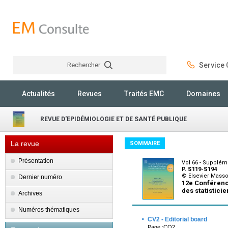
Rechercher
Service C
Rechercher
Actualités
Revues
Traités EMC
Domaines
REVUE D'EPIDÉMIOLOGIE ET DE SANTÉ PUBLIQUE
La revue
SOMMAIRE
Présentation
Vol 66 - Supplém
P. S119-S194
© Elsevier Mass
Dernier numéro
12e Conférenc
des statistici
Archives
Numéros thématiques
·
CV2 - Editorial board
Page :CO2