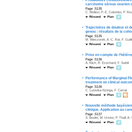
Probabilités conditionnelle
carcinome séreux ovarien 
Page :S135
C. Mollevi, P.-E. Colombo, P. Ro
Résumé
Plan
·
Trajectoires de douleur et 
genou : résultats de la co
Page :S135
M. Wieczorek, A.-C. Rat, F. Guil
Résumé
Plan
·
Prise en compte de l’hétérog
Page :S136
A. Klich, R. Ecochard, F. Subtil
Résumé
Plan
·
Performance of Marginal Fle
treatment on clinical outco
Page :S136
C. Lusivika-Nzinga, F. Carrat
Résumé
Plan
·
Nouvelle méthode bayésienne
clinique. Application au can
Page :S137
S. Boulet, M. Ursino, P. Thall, A
Résumé
Plan