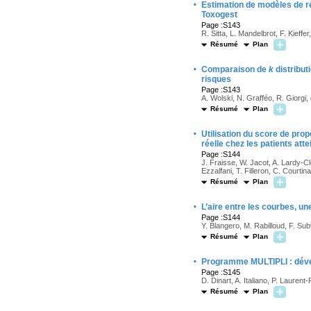
·
Estimation de modèles de ré
Toxogest
Page :S143
R. Sitta, L. Mandelbrot, F. Kieffer,
Résumé
Plan
·
Comparaison de
k
distribut
risques
Page :S143
A. Wolski, N. Grafféo, R. Gior
Résumé
Plan
·
Utilisation du score de prop
réelle chez les patients att
Page :S144
J. Fraisse, W. Jacot, A. Lardy-C
Ezzalfani, T. Filleron, C. Courti
Résumé
Plan
·
L’aire entre les courbes, u
Page :S144
Y. Blangero, M. Rabilloud, F. Subt
Résumé
Plan
·
Programme MULTIPLI : dével
Page :S145
D. Dinart, A. Italiano, P. Laurent-
Résumé
Plan