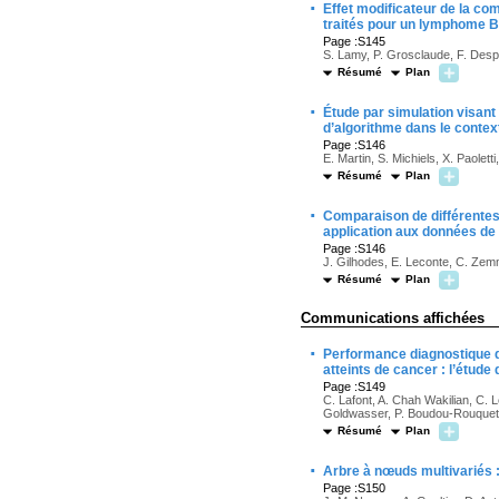
·
Effet modificateur de la com
traités pour un lymphome B 
Page :S145
S. Lamy, P. Grosclaude, F. Desp
Résumé
Plan
·
Étude par simulation visant
d’algorithme dans le contex
Page :S146
E. Martin, S. Michiels, X. Paoletti,
Résumé
Plan
·
Comparaison de différentes
application aux données de
Page :S146
J. Gilhodes, E. Leconte, C. Zemm
Résumé
Plan
Communications affichées
·
Performance diagnostique de
atteints de cancer : l’étud
Page :S149
C. Lafont, A. Chah Wakilian, C. 
Goldwasser, P. Boudou-Rouquette
Résumé
Plan
·
Arbre à nœuds multivariés :
Page :S150