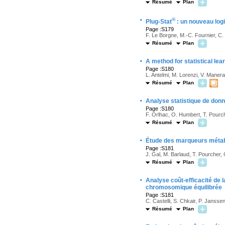
Résumé
Plan
·
®
Plug-Stat
: un nouveau logi
Page :S179
F. Le Borgne, M.-C. Fournier, C.
Résumé
Plan
·
A method for statistical le
Page :S180
L. Antelmi, M. Lorenzi, V. Maner
Résumé
Plan
·
Analyse statistique de don
Page :S180
F. Orlhac, O. Humbert, T. Pourch
Résumé
Plan
·
Étude des marqueurs métabo
Page :S181
J. Gal, M. Barlaud, T. Pourcher,
Résumé
Plan
·
Analyse coût-efficacité de 
chromosomique équilibrée
Page :S181
C. Castelli, S. Chkair, P. Janss
Résumé
Plan