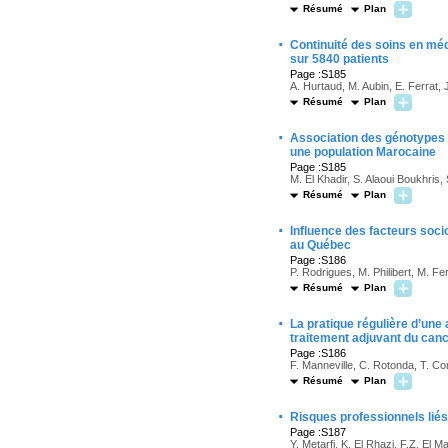
Résumé
Plan
·
Continuité des soins en mé
sur 5840 patients
Page :S185
A. Hurtaud, M. Aubin, E. Ferrat, 
Résumé
Plan
·
Association des génotypes 
une population Marocaine
Page :S185
M. El Khadir, S. Alaoui Boukhris,
Résumé
Plan
·
Influence des facteurs soc
au Québec
Page :S186
P. Rodrigues, M. Philibert, M. Fe
Résumé
Plan
·
La pratique régulière d’une 
traitement adjuvant du canc
Page :S186
F. Manneville, C. Rotonda, T. Co
Résumé
Plan
·
Risques professionnels liés
Page :S187
Y. Metarfi, K. El Rhazi, F.Z. El 