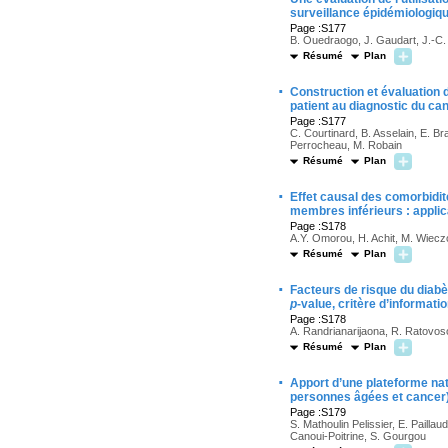
surveillance épidémiologiq
Page :S177
B. Ouedraogo, J. Gaudart, J.-C.
Résumé
Plan
·
Construction et évaluation d
patient au diagnostic du ca
Page :S177
C. Courtinard, B. Asselain, E. Br
Perrocheau, M. Robain
Résumé
Plan
·
Effet causal des comorbidités
membres inférieurs : appli
Page :S178
A.Y. Omorou, H. Achit, M. Wieczor
Résumé
Plan
·
Facteurs de risque du diab
p
-value, critère d’informat
Page :S178
A. Randrianarijaona, R. Ratovos
Résumé
Plan
·
Apport d’une plateforme na
personnes âgées et cancer
Page :S179
S. Mathoulin Pelissier, E. Paillau
Canoui-Poitrine, S. Gourgou