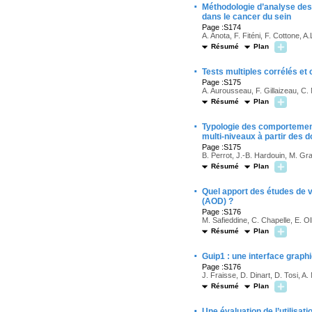
·
Méthodologie d’analyse des
dans le cancer du sein
Page :S174
A. Anota, F. Fiténi, F. Cottone, A
Résumé
Plan
·
Tests multiples corrélés et
Page :S175
A. Aurousseau, F. Gillaizeau, C. M
Résumé
Plan
·
Typologie des comportements
multi-niveaux à partir des 
Page :S175
B. Perrot, J.-B. Hardouin, M. Gr
Résumé
Plan
·
Quel apport des études de v
(AOD) ?
Page :S176
M. Safieddine, C. Chapelle, E. Oll
Résumé
Plan
·
Guip1 : une interface graphi
Page :S176
J. Fraisse, D. Dinart, D. Tosi, A
Résumé
Plan
·
Une évaluation de l’utilisati