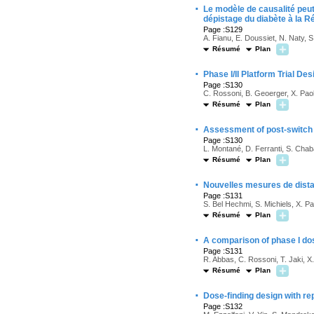
·
Le modèle de causalité peut
dépistage du diabète à la R
Page :S129
A. Fianu, E. Doussiet, N. Naty, S
Résumé
Plan
·
Phase I/II Platform Trial Des
Page :S130
C. Rossoni, B. Geoerger, X. Paol
Résumé
Plan
·
Assessment of post-switch e
Page :S130
L. Montané, D. Ferranti, S. Chaba
Résumé
Plan
·
Nouvelles mesures de distan
Page :S131
S. Bel Hechmi, S. Michiels, X. Pao
Résumé
Plan
·
A comparison of phase I dose
Page :S131
R. Abbas, C. Rossoni, T. Jaki, X
Résumé
Plan
·
Dose-finding design with re
Page :S132