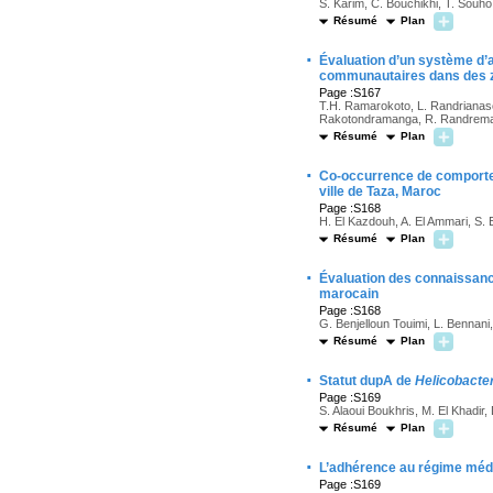
S. Karim, C. Bouchikhi, T. Souho
Résumé
Plan
·
Évaluation d’un système d’a
communautaires dans des z
Page :S167
T.H. Ramarokoto, L. Randrianaso
Rakotondramanga, R. Randremanan
Résumé
Plan
·
Co-occurrence de comportem
ville de Taza, Maroc
Page :S168
H. El Kazdouh, A. El Ammari, S. E
Résumé
Plan
·
Évaluation des connaissance
marocain
Page :S168
G. Benjelloun Touimi, L. Bennani
Résumé
Plan
·
Statut dupA de
Helicobacter
Page :S169
S. Alaoui Boukhris, M. El Khadir,
Résumé
Plan
·
L’adhérence au régime médit
Page :S169