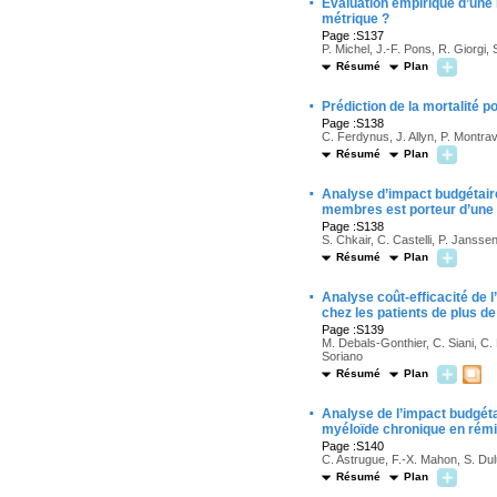
·
Évaluation empirique d’une 
métrique ?
Page :S137
P. Michel, J.-F. Pons, R. Giorgi, 
Résumé
Plan
·
Prédiction de la mortalité 
Page :S138
C. Ferdynus, J. Allyn, P. Montra
Résumé
Plan
·
Analyse d’impact budgétaire
membres est porteur d’une 
Page :S138
S. Chkair, C. Castelli, P. Janss
Résumé
Plan
·
Analyse coût-efficacité de 
chez les patients de plus d
Page :S139
M. Debals-Gonthier, C. Siani, C.
Soriano
Résumé
Plan
·
Analyse de l’impact budgétai
myéloïde chronique en rémi
Page :S140
C. Astrugue, F.-X. Mahon, S. Dul
Résumé
Plan