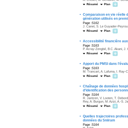
Résumé
Plan
·
Comparaison en vie réelle d
génération utilisés en prem
Page :S162
J. Canet, S. Le Guyader-Peyrou,
Résumé
Plan
·
Accessibilité financière au
Page :S163
P. Acray-Zengbé, B.C. Akani, J.
Résumé
Plan
·
Apport du PMSI dans l’évalu
Page :S163
M. Trancart, A. Lafuma, I. Ray-C
Résumé
Plan
·
Chaînage de données hospita
d’identification des person
Page :S164
R. Jantzen, V. Looten, T. Deborde
Rey, A. Burgun, M. Azizi, A.-S. J
Résumé
Plan
·
Quelles trajectoires profess
données du Sniiram
Page :S164