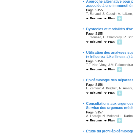
·
Approche alternative pour p
associée à une immunothéra
Page :S155
T. Esnaud, S. Cousin, A. Italiano,
Résumé
Plan
·
Dystocies et modalités d’
Page :S155
T. Gouaze, E. Chamorey, R. Schia
Résumé
Plan
·
Utilisation des analyses s
(« Influenza-Like Illness »)
Page :S156
T.F. Nari-Vony, J.M. Rakotondra
Résumé
Plan
·
Épidémiologie des hépatites
Page :S156
L. Zemour, A. Belghitri, N. Amani
Résumé
Plan
·
Consultations aux urgences
Service des urgences médic
Page :S157
A. Laaraje, N. Mekaoui, L. Kar
Résumé
Plan
·
Étude du profil épidémiolog