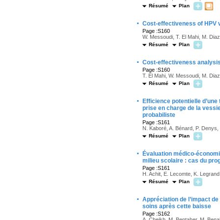
Résumé
Plan
·
Cost-effectiveness of HPV 
Page :S160
W. Messoudi, T. El Mahi, M. Diaz 
Résumé
Plan
·
Cost-effectiveness analysi
Page :S160
T. El Mahi, W. Messoudi, M. Diaz 
Résumé
Plan
·
Efficience potentielle d’un
prise en charge de la vessi
probabiliste
Page :S161
N. Kaboré, A. Bénard, P. Denys, 
Résumé
Plan
·
Évaluation médico-économiq
milieu scolaire : cas du 
Page :S161
H. Achit, E. Lecomte, K. Legrand
Résumé
Plan
·
Appréciation de l’impact de 
soins après cette baisse
Page :S162
A. Cheikh, M. Bentaher, M. Bena