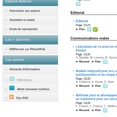
Espace Auteurs
Instructions aux auteurs
Editorial
·
Soumettre un article
Éditorial
Page :S123
Droits de reproduction
Plan
Communications orales
Les + abonnés
·
L’élicitation de l’a priori 
EM|Revues sur iPhone/iPad
Ebelpri
Page :S125
S. Bastide, M. Lomma, M. Sasso,
Les actions
Résumé
Plan
Demande d'informations
·
Modèle intégratif pour les c
prédisposition et du risque
Page :S125
Bibliothèque
A. Lefebvre, A. Duval, G. Nuel
Résumé
Plan
Alerte nouveaux numéros
·
Méthode pour le développem
Flux RSS
au traitement pour un cance
Page :S126
F. Castan, J. Fraisse, C. Mollevi
Résumé
Plan