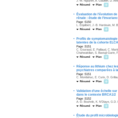
J.-M. Nguyen, A. Gaultier, D. Anto
Résumé
Plan
·
Évaluation de l’évolution de 
rénale : étude de l’invarian
Page :S150
L. Enjalbert, J.-B. Hardouin, M. B
Résumé
Plan
·
Profils de symptomatologie 
latentes de la cohorte ELC
Page :S151
C. Gouraud, E. Paillaud, C. Mart
Chahwakilian, S. Bastuji-Garin, 
Résumé
Plan
·
Réponse au lithium chez les 
psychiatres comparées à la 
Page :S151
C. Montlahuc, E. Curis, D. Grillau
Résumé
Plan
·
Validation d’une échelle sur
dans le contexte BRCA1/2
Page :S152
A.-D. Bouhnik, K. N’Diaye, G.D. 
Résumé
Plan
·
Étude du profil microbiolog