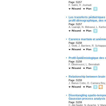
Page :S157
F. Salmi, H. Jouhadi
Résumé
Plan
·
Les transferts pédiatriques
profil démographique, des m
Page :S157
A. Laaraje, N. Mekaoui, L. Kar
Résumé
Plan
·
Carence martiale et anémie
Page :S158
J. Viotti, J. Barriere, R. Schiappa
Résumé
Plan
·
Profil épidémiologique des 
Page :S158
F. Elketroussi, L. Benrabah
Résumé
Plan
·
Relationship between brain
Page :S159
J. Banus Cobo, O. Camara Rey,
Résumé
Plan
·
Disentangling spatio-tempor
Gaussian process analysis
Page :S159
C. Abi Nader, N. Ayache, V. Mane