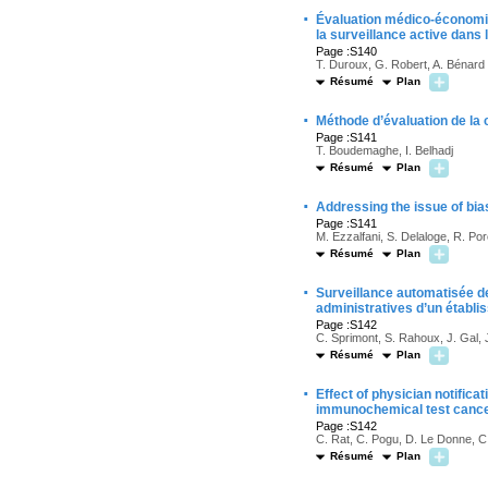
·
Évaluation médico-économiqu
la surveillance active dans 
Page :S140
T. Duroux, G. Robert, A. Bénard
Résumé
Plan
·
Méthode d’évaluation de l
Page :S141
T. Boudemaghe, I. Belhadj
Résumé
Plan
·
Addressing the issue of bia
Page :S141
M. Ezzalfani, S. Delaloge, R. Po
Résumé
Plan
·
Surveillance automatisée d
administratives d’un établ
Page :S142
C. Sprimont, S. Rahoux, J. Gal, J
Résumé
Plan
·
Effect of physician notifica
immunochemical test cancer 
Page :S142
C. Rat, C. Pogu, D. Le Donne, C.
Résumé
Plan