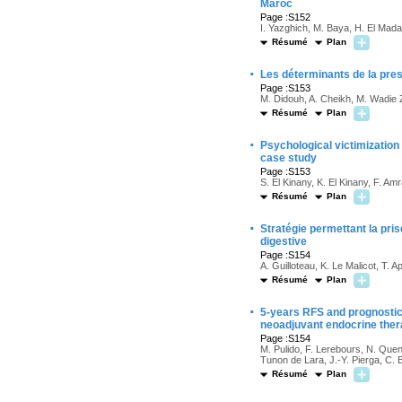
Maroc
Page :S152
I. Yazghich, M. Baya, H. El Mada
Résumé
Plan
·
Les déterminants de la presc
Page :S153
M. Didouh, A. Cheikh, M. Wadie Ze
Résumé
Plan
·
Psychological victimization
case study
Page :S153
S. El Kinany, K. El Kinany, F. Amra
Résumé
Plan
·
Stratégie permettant la pri
digestive
Page :S154
A. Guilloteau, K. Le Malicot, T. 
Résumé
Plan
·
5-years RFS and prognostic 
neoadjuvant endocrine therap
Page :S154
M. Pulido, F. Lerebours, N. Que
Tunon de Lara, J.-Y. Pierga, C. B
Résumé
Plan