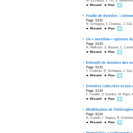
M. Ezzalfani, V. Yin, S. Mandrek
Résumé
Plan
·
Fouille de données : comme
Page :S132
R. Schiappa, Y. Chateau, J. Gal,
Résumé
Plan
·
Un « workflow » optimise d
Page :S133
R. Malkoun, S. Bouvet, C. Castel
Résumé
Plan
·
Entrepôt de données des es
Page :S133
Y. Chateau, R. Schiappa, J. Gal, 
Résumé
Plan
·
Données collectées et non 
Page :S134
F. Feuillet, S. Gardes, M. Rigot,
Résumé
Plan
·
Modélisation de l’hétérogéné
Page :S134
A. Guindo, I. Sagara, B. Ouédra
Résumé
Plan
·