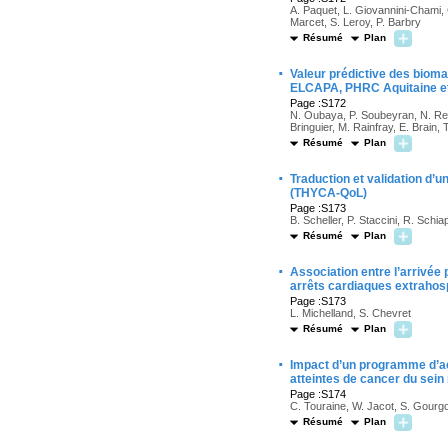
A. Paquet, L. Giovannini-Chami, C
Marcet, S. Leroy, P. Barbry
Résumé
Plan
·
Valeur prédictive des bioma
ELCAPA, PHRC Aquitaine
Page :S172
N. Oubaya, P. Soubeyran, N. Reina
Bringuier, M. Rainfray, E. Brain, T
Résumé
Plan
·
Traduction et validation d’u
(THYCA-QoL)
Page :S173
B. Scheller, P. Staccini, R. Schi
Résumé
Plan
·
Association entre l’arrivée
arrêts cardiaques extrahosp
Page :S173
L. Michelland, S. Chevret
Résumé
Plan
·
Impact d’un programme d’acti
atteintes de cancer du sein
Page :S174
C. Touraine, W. Jacot, S. Gourg
Résumé
Plan