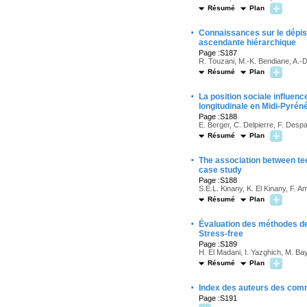
Résumé
Plan
·
Connaissances sur le dépista
ascendante hiérarchique
Page :S187
R. Touzani, M.-K. Bendiane, A.-D
Résumé
Plan
·
La position sociale influenc
longitudinale en Midi-Pyrén
Page :S188
E. Berger, C. Delpierre, F. Despa
Résumé
Plan
·
The association between tee
case study
Page :S188
S.E.L. Kinany, K. El Kinany, F. Am
Résumé
Plan
·
Évaluation des méthodes de 
Stress-free
Page :S189
H. El Madani, I. Yazghich, M. Ba
Résumé
Plan
·
Index des auteurs des com
Page :S191