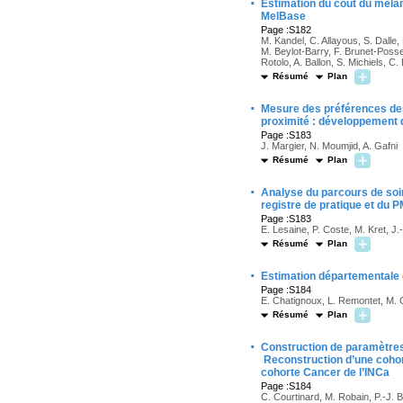
·
Estimation du coût du mélan
MelBase
Page :S182
M. Kandel, C. Allayous, S. Dalle, 
M. Beylot-Barry, F. Brunet-Possen
Rotolo, A. Ballon, S. Michiels, C.
Résumé
Plan
·
Mesure des préférences des 
proximité : développement d’
Page :S183
J. Margier, N. Moumjid, A. Gafni
Résumé
Plan
·
Analyse du parcours de soins
registre de pratique et du 
Page :S183
E. Lesaine, P. Coste, M. Kret, J.
Résumé
Plan
·
Estimation départementale d
Page :S184
E. Chatignoux, L. Remontet, M. 
Résumé
Plan
·
Construction de paramètres 
Reconstruction d’une cohort
cohorte Cancer de l’INCa
Page :S184
C. Courtinard, M. Robain, P.-J. 