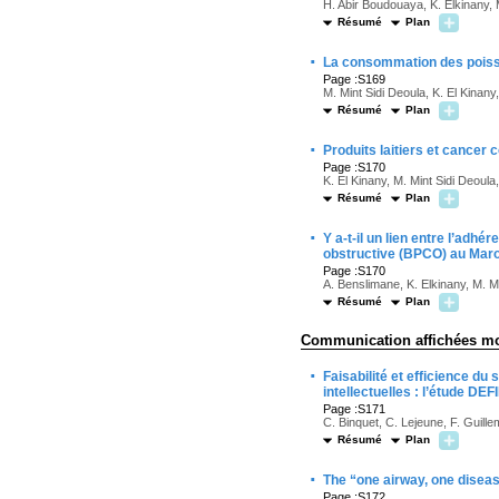
H. Abir Boudouaya, K. Elkinany, M
Résumé
Plan
·
La consommation des poisso
Page :S169
M. Mint Sidi Deoula, K. El Kinan
Résumé
Plan
·
Produits laitiers et cancer
Page :S170
K. El Kinany, M. Mint Sidi Deoula
Résumé
Plan
·
Y a-t-il un lien entre l’ad
obstructive (BPCO) au Mar
Page :S170
A. Benslimane, K. Elkinany, M. Mi
Résumé
Plan
Communication affichées m
·
Faisabilité et efficience d
intellectuelles : l’étude DE
Page :S171
C. Binquet, C. Lejeune, F. Guille
Résumé
Plan
·
The “one airway, one diseas
Page :S172