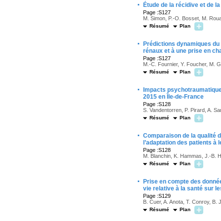
·
Étude de la récidive et de 
Page :S127
M. Simon, P.-O. Bosset, M. Roua
Résumé
Plan
·
Prédictions dynamiques du ri
rénaux et à une prise en cha
Page :S127
M.-C. Fournier, Y. Foucher, M. G
Résumé
Plan
·
Impacts psychotraumatiques
2015 en Île-de-France
Page :S128
S. Vandentorren, P. Pirard, A. Sa
Résumé
Plan
·
Comparaison de la qualité d
l’adaptation des patients à 
Page :S128
M. Blanchin, K. Hammas, J.-B. Ha
Résumé
Plan
·
Prise en compte des données
vie relative à la santé su
Page :S129
B. Cuer, A. Anota, T. Conroy, B.
Résumé
Plan