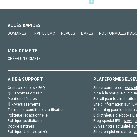
ACCÈS RAPIDES
DOMAINES
TRAITÉS EMC
REVUES
LIVRES
NOS FORMULES D'AB
MON COMPTE
CRÉER UN COMPTE
AIDE & SUPPORT
PLATEFORMES ELSE
Contactez-nous / FAQ
Site e-commerce :
www.el
Qui sommes-nous ?
Aide à la pratique clinique
Mentions légales
Portail pour les institution
© - Avertissements
Site d'information sur l'E
Termes et conditions d'utilisation
E-learning pour les infirmi
Politique rédactionnelle
Bibliothèque d'e-books Els
Politique publicitaire
Blog special IFSI :
www.gen
Cookie settings
Suivez notre actualité sur
Politique de la vie privée
Site d'emploi en santé :
e