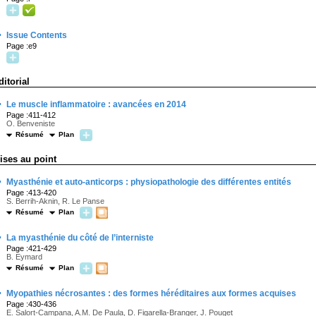
·
Issue Contents
Page :e9
ditorial
·
Le muscle inflammatoire : avancées en 2014
Page :411-412
O. Benveniste
Résumé
Plan
ises au point
·
Myasthénie et auto-anticorps : physiopathologie des différentes entités
Page :413-420
S. Berrih-Aknin, R. Le Panse
Résumé
Plan
·
La myasthénie du côté de l’interniste
Page :421-429
B. Eymard
Résumé
Plan
·
Myopathies nécrosantes : des formes héréditaires aux formes acquises
Page :430-436
E. Salort-Campana, A.M. De Paula, D. Figarella-Branger, J. Pouget