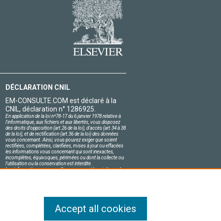
DÉCLARATION CNIL
EM-CONSULTE.COM est déclaré à la
CNIL, déclaration n° 1286925.
En application de la loi nº78-17 du 6 janvier 1978 relative à
l'informatique, aux fichiers et aux libertés, vous disposez
des droits d'opposition (art.26 de la loi), d'accès (art.34 à 38
de la loi), et de rectification (art.36 de la loi) des données
vous concernant. Ainsi, vous pouvez exiger que soient
rectifiées, complétées, clarifiées, mises à jour ou effacées
les informations vous concernant qui sont inexactes,
incomplètes, équivoques, périmées ou dont la collecte ou
l'utilisation ou la conservation est interdite.
Les informations personnelles concernant les visiteurs de
notre site, y compris leur identité, sont confidentielles.
Le responsable du site s'engage sur l'honneur à respecter
les conditions légales de confidentialité applicables en
France et à ne pas divulguer ces informations à des tiers.
Accept all cookies