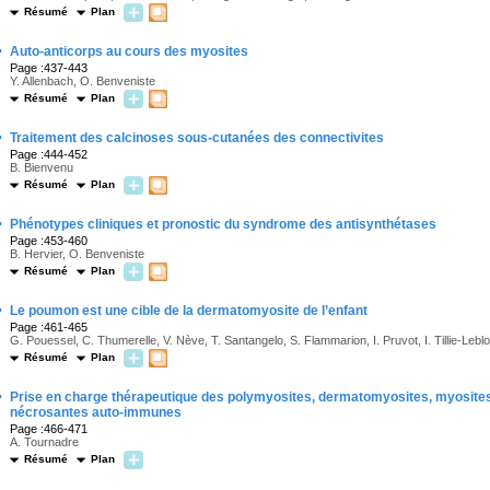
Résumé
Plan
·
Auto-anticorps au cours des myosites
Page :437-443
Y. Allenbach, O. Benveniste
Résumé
Plan
·
Traitement des calcinoses sous-cutanées des connectivites
Page :444-452
B. Bienvenu
Résumé
Plan
·
Phénotypes cliniques et pronostic du syndrome des antisynthétases
Page :453-460
B. Hervier, O. Benveniste
Résumé
Plan
·
Le poumon est une cible de la dermatomyosite de l’enfant
Page :461-465
G. Pouessel, C. Thumerelle, V. Nève, T. Santangelo, S. Flammarion, I. Pruvot, I. Tillie-Lebl
Résumé
Plan
·
Prise en charge thérapeutique des polymyosites, dermatomyosites, myosit
nécrosantes auto-immunes
Page :466-471
A. Tournadre
Résumé
Plan