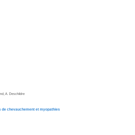
ond, A. Deschildre
es de chevauchement et myopathies