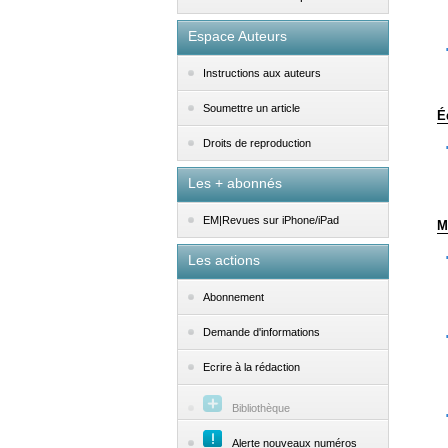
Espace Auteurs
Instructions aux auteurs
Soumettre un article
É
Droits de reproduction
Les + abonnés
EM|Revues sur iPhone/iPad
M
Les actions
Abonnement
Demande d'informations
Ecrire à la rédaction
Bibliothèque
Alerte nouveaux numéros