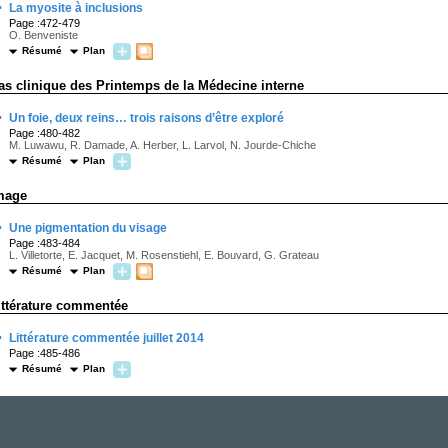
·
La myosite à inclusions
Page :472-479
O. Benveniste
Résumé
Plan
as clinique des Printemps de la Médecine interne
·
Un foie, deux reins… trois raisons d’être exploré
Page :480-482
M. Luwawu, R. Damade, A. Herber, L. Larvol, N. Jourde-Chiche
Résumé
Plan
mage
·
Une pigmentation du visage
Page :483-484
L. Villetorte, E. Jacquet, M. Rosenstiehl, E. Bouvard, G. Grateau
Résumé
Plan
ittérature commentée
·
Littérature commentée juillet 2014
Page :485-486
Résumé
Plan