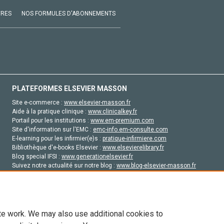
VRES
NOS FORMULES D'ABONNEMENTS
PLATEFORMES ELSEVIER MASSON
Site e-commerce :
www.elsevier-masson.fr
Aide à la pratique clinique :
www.clinicalkey.fr
Portail pour les institutions :
www.em-premium.com
Site d'information sur l'EMC :
emc-info.em-consulte.com
E-learning pour les infirmier(e)s :
pratique-infirmiere.com
Bibliothèque d'e-books Elsevier :
www.elsevierelibrary.fr
Blog special IFSI :
www.generationelsevier.fr
Suivez notre actualité sur notre blog :
www.blog-elsevier-masson.fr
Site d'emploi en santé :
emploisante.com
te work. We may also use additional cookies to