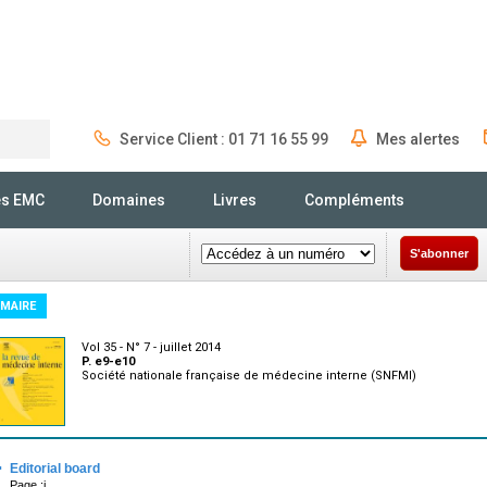
Service Client : 01 71 16 55 99
Mes alertes
Rechercher
és EMC
Domaines
Livres
Compléments
S'abonner
MAIRE
Vol 35 - N° 7 - juillet 2014
P. e9-e10
Société nationale française de médecine interne (SNFMI)
·
Editorial board
Page :i