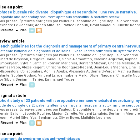
ise au point
phtose buccale récidivante idiopathique et secondaire : une revue narrative.
iopathic and secondary recurrent aphthous stomatitis: A narrative review
us presse. Épreuves corrigées par l'auteur. Disponible en ligne depuis le vendredi 
lexandre Le Joncour, Adrien Mirouse, Patrice Cacoub, David Saadoun, Juliette Roche
Résumé
Plan
eview article
rench guidelines for the diagnosis and management of primary central nervous
otocole national de diagnostic et de soins – Vascularites primitives du système ner
us presse. Épreuves corrigées par l'auteur. Disponible en ligne depuis le vendredi 
bert de Boysson, Grégoire Boulouis, Sonia Alamowitch, Caroline Arquizan, Raphael D
mbertjean, Sylvain Lanthier, Romain Marignier, Bertrand Mathon, Charles Mellerio, K
homas Papo, Alexis Régent, Christine Rodriguez-Régent, Jean-Louis Stéphan, Line 
llaborators, Collaborators, Achille Aouba, Alexandra Audemard-Verger, Mathieu Bansar
tante, Sophie Godard, Vincent Larrue, Isabelle Melki, Olivier Naggara, Christelle 
gor Sibon, Benjamin Terrier, Emmanuel Touze
Résumé
Plan
riginal article
ohort study of 23 patients with seropositive immune-mediated necrotizing m
tude de cohorte de 23 patients atteints de myosite nécrosante auto-immune séroposi
us presse. Épreuves corrigées par l'auteur. Disponible en ligne depuis le vendredi 
omain Batton, Léopold Roullée, Marion Carrette, Vincent Langlois, Benjamin Membre
uen, Muriel Silva, Ygal Benhamou, Olivier Boyer, Mathilde Leclercq
Résumé
Plan
ise au point
raitement du syndrome des anti-synthétases