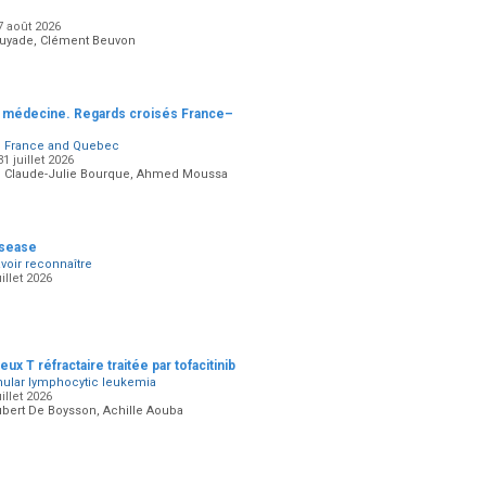
7 août 2026
 Puyade, Clément Beuvon
en médecine. Regards croisés France–
in France and Quebec
 juillet 2026
ez, Claude-Julie Bourque, Ahmed Moussa
isease
voir reconnaître
illet 2026
T réfractaire traitée par tofacitinib
anular lymphocytic leukemia
illet 2026
ubert De Boysson, Achille Aouba