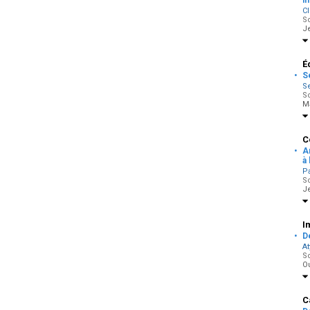
i
Cl
So
J
É
·
S
Se
So
M
C
·
A
à 
Pa
So
J
I
·
D
At
So
Ou
C