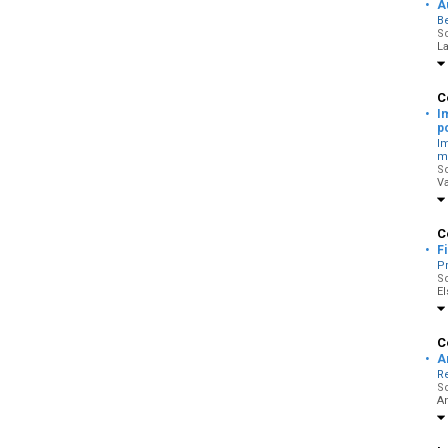
·
A
B
So
La
C
·
I
p
I
m
So
V
C
·
F
Pr
So
El
C
·
A
Re
So
An