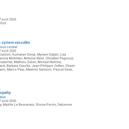
7 août 2026
fort
 system vasculitis
veux central
7 août 2026
arbon, Kumaran Deiva, Myriam Edjlali, Lisa
arima Mokhtari, Antoine Néel, Christian Pagnoux,
Toulaimat, Mathieu Zuber, Ahmad Nehme,
d, Barbara Casolla, Jean-Philippe Cottier, Olivier
Nguyen, Marco Pasi, Maxime Samson, Pascal Seve,
yopathy
tive
7 août 2026
y, Maëlle Le Besnerais, Shona Perrin, Fabienne