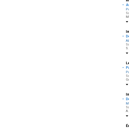
R
·
A
P
So
M
I
·
D
A
So
S.
L
·
Pa
Pa
So
Gu
I
·
D
M
So
A
É