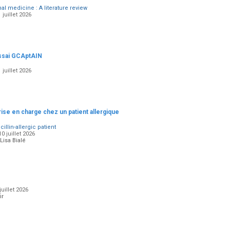
l medicine : A literature review
juillet 2026
’essai GCAptAIN
juillet 2026
rise en charge chez un patient allergique
illin-allergic patient
 juillet 2026
Lisa Bialé
uillet 2026
ir