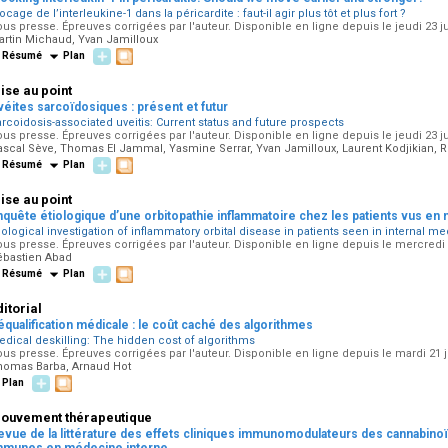
ocage de l’interleukine-1 dans la péricardite : faut-il agir plus tôt et plus fort ?
us presse. Épreuves corrigées par l'auteur. Disponible en ligne depuis le jeudi 23 ju
artin Michaud, Yvan Jamilloux
Résumé
Plan
ise au point
véites sarcoïdosiques : présent et futur
rcoidosis-associated uveitis: Current status and future prospects
us presse. Épreuves corrigées par l'auteur. Disponible en ligne depuis le jeudi 23 ju
ascal Sève, Thomas El Jammal, Yasmine Serrar, Yvan Jamilloux, Laurent Kodjikian, 
Résumé
Plan
ise au point
nquête étiologique d’une orbitopathie inflammatoire chez les patients vus en
iological investigation of inflammatory orbital disease in patients seen in internal m
us presse. Épreuves corrigées par l'auteur. Disponible en ligne depuis le mercredi 2
ébastien Abad
Résumé
Plan
ditorial
équalification médicale : le coût caché des algorithmes
dical deskilling: The hidden cost of algorithms
us presse. Épreuves corrigées par l'auteur. Disponible en ligne depuis le mardi 21 ju
homas Barba, Arnaud Hot
Plan
ouvement thérapeutique
evue de la littérature des effets cliniques immunomodulateurs des cannabino