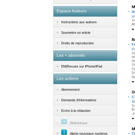
M
·
Espace Auteurs
A
Id
So
Instructions aux auteurs
A
Soumettre un article
R
·
Droits de reproduction
F
Pr
So
Les + abonnés
Hu
Hu
T
EM|Revues sur iPhone/iPad
Co
De
I
Les actions
Abonnement
O
·
C
Demande d'informations
É
So
R
Ecrire à la rédaction
Jo
Bibliothèque
M
·
Alerte nouveaux numéros
T