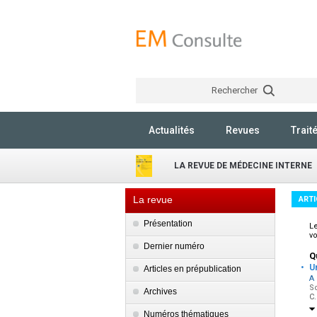
Rechercher
Actualités
Revues
Trait
LA REVUE DE MÉDECINE INTERNE
La revue
ARTI
Présentation
Le
vo
Dernier numéro
Q
·
U
Articles en prépublication
A
So
Archives
C.
Numéros thématiques