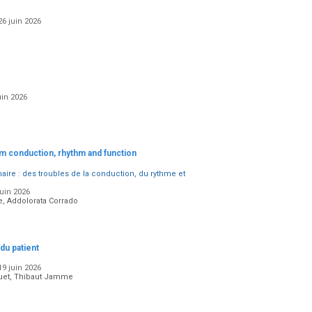
26 juin 2026
uin 2026
m conduction, rhythm and function
ire : des troubles de la conduction, du rythme et
juin 2026
re, Addolorata Corrado
du patient
19 juin 2026
quet, Thibaut Jamme