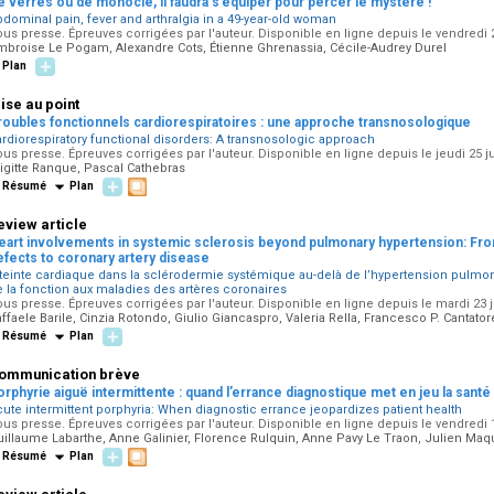
e verres ou de monocle, il faudra s’équiper pour percer le mystère !
dominal pain, fever and arthralgia in a 49-year-old woman
us presse. Épreuves corrigées par l'auteur. Disponible en ligne depuis le vendredi 
mbroise Le Pogam, Alexandre Cots, Étienne Ghrenassia, Cécile-Audrey Durel
Plan
ise au point
roubles fonctionnels cardiorespiratoires : une approche transnosologique
rdiorespiratory functional disorders: A transnosologic approach
us presse. Épreuves corrigées par l'auteur. Disponible en ligne depuis le jeudi 25 j
igitte Ranque, Pascal Cathebras
Résumé
Plan
eview article
eart involvements in systemic sclerosis beyond pulmonary hypertension: Fro
efects to coronary artery disease
teinte cardiaque dans la sclérodermie systémique au-delà de l’hypertension pulmona
 la fonction aux maladies des artères coronaires
us presse. Épreuves corrigées par l'auteur. Disponible en ligne depuis le mardi 23 
ffaele Barile, Cinzia Rotondo, Giulio Giancaspro, Valeria Rella, Francesco P. Cantato
Résumé
Plan
ommunication brève
orphyrie aiguë intermittente : quand l’errance diagnostique met en jeu la santé 
ute intermittent porphyria: When diagnostic errance jeopardizes patient health
us presse. Épreuves corrigées par l'auteur. Disponible en ligne depuis le vendredi 
uillaume Labarthe, Anne Galinier, Florence Rulquin, Anne Pavy Le Traon, Julien Ma
Résumé
Plan