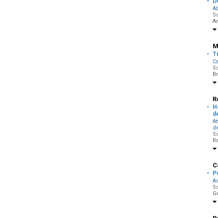
·
D
Ab
So
A
M
·
T
Ca
So
Br
R
·
H
d
At
de
So
Ra
C
·
P
Ac
So
G