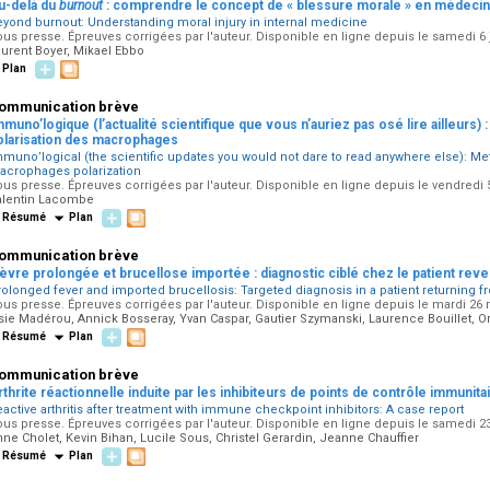
u-delà du
burnout
: comprendre le concept de « blessure morale » en médecin
eyond burnout: Understanding moral injury in internal medicine
us presse. Épreuves corrigées par l'auteur. Disponible en ligne depuis le samedi 6 
urent Boyer, Mikael Ebbo
Plan
ommunication brève
mmuno’logique (l’actualité scientifique que vous n’auriez pas osé lire ailleurs) 
olarisation des macrophages
mmuno’logical (the scientific updates you would not dare to read anywhere else): M
acrophages polarization
us presse. Épreuves corrigées par l'auteur. Disponible en ligne depuis le vendredi 5
alentin Lacombe
Résumé
Plan
ommunication brève
ièvre prolongée et brucellose importée : diagnostic ciblé chez le patient re
olonged fever and imported brucellosis: Targeted diagnosis in a patient returning
us presse. Épreuves corrigées par l'auteur. Disponible en ligne depuis le mardi 26 
sie Madérou, Annick Bosseray, Yvan Caspar, Gautier Szymanski, Laurence Bouillet, O
Résumé
Plan
ommunication brève
rthrite réactionnelle induite par les inhibiteurs de points de contrôle immunitai
active arthritis after treatment with immune checkpoint inhibitors: A case report
us presse. Épreuves corrigées par l'auteur. Disponible en ligne depuis le samedi 2
ne Cholet, Kevin Bihan, Lucile Sous, Christel Gerardin, Jeanne Chauffier
Résumé
Plan