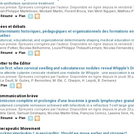
nti-synthetase syndrome treatment
us presse. Épreuves corrigées par l'auteur. Disponible en ligne depuis le vendredi 
ean-Philippe Martellosio, Mickaël Martin, Florent Broca, Van Minh Nguyen, Mathieu
Résumé
Plan
dées et débats
éterminants historiques, pédagogiques et organisationnels des formations 
uébec
istorical, educational, and organizational determinants shaping medical education 
us presse. Épreuves corrigées par l'auteur. Disponible en ligne depuis le vendredi 31
ierre Pottier, Nicolas Belhomme, Louis-Philippe Thibault-Lemyre, Nicolas Fernand
Résumé
Plan
etter to the Editor
kin first: when cervical swelling and subcutaneous nodules reveal Whipple's D
e atteinte cutanée cervicale révélant une maladie de Whipple : une association à sa
us presse. Épreuves corrigées par l'auteur. Disponible en ligne depuis le jeudi 30 ju
 Le Dault, N. Quiles, P. Berniolles, M. Eté, C. Charpin, H. Lepidi, B. Demarez
Plan
ommunication brève
émission complète et prolongée d’une leucémie à grands lymphocytes granuleux 
stained complete remission achieved with tofacitinib in a refractory T-cell large gr
us presse. Épreuves corrigées par l'auteur. Disponible en ligne depuis le jeudi 23 ju
dèle Carré, Samuel Deshayes, Nicolas Martin-Silva, François Comoz, Lassina Sere, H
Résumé
Plan
herapeutic Movement
locking interleukin-1 in pericarditis: Should we move earlier and stronger?