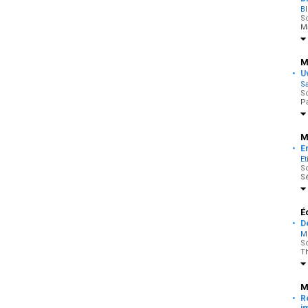
Bl
So
M
M
·
U
Sa
So
P
M
·
E
Et
So
S
É
·
D
Me
So
T
M
·
R