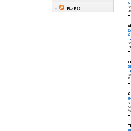
A
So
Flux RSS
J
I
·
D
Q
H
So
P
L
·
S
Un
So
E.
C
·
R
Su
So
A
T
·
B