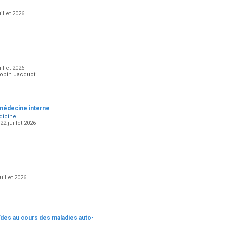
illet 2026
illet 2026
Robin Jacquot
 médecine interne
edicine
2 juillet 2026
illet 2026
ïdes au cours des maladies auto-