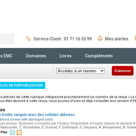
Service Client : 01 71 16 55 99
Mes alertes
Rechercher
és EMC
Domaines
Livres
Compléments
S'abonner
CLES EN PRÉPUBLICATION
s articles de cette rubrique intégreront prochainement un numéro de la revue « La r
us êtes abonné à cette revue, vous pouvez d'ores et déjà consulter leur version HT
uiz
n frottis sanguin avec des cellules abîmées
 blood smear with damaged cells
us presse. Épreuves corrigées par l'auteur. Disponible en ligne depuis le samedi 8
 Rabourdin, C. Grosdidier, E. Guenet, F. Dolbeault, G. Dejeans, A. Benyamine, B. Grane
Plan