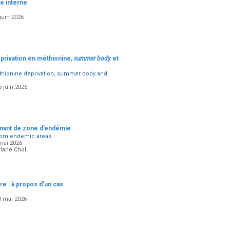
e interne
juin 2026
: privation en méthionine,
summer body
et
ethionine deprivation, summer body and
 juin 2026
venant de zone d’endémie
 from endemic areas
mai 2026
rlane Chol
re : à propos d’un cas
3 mai 2026