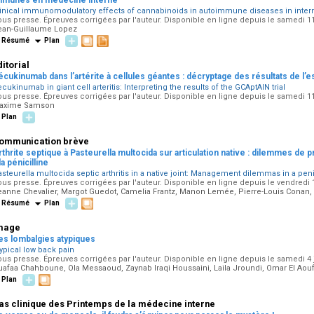
mmunes en médecine interne
inical immunomodulatory effects of cannabinoids in autoimmune diseases in interna
us presse. Épreuves corrigées par l'auteur. Disponible en ligne depuis le samedi 11 
ean-Guillaume Lopez
Résumé
Plan
ditorial
écukinumab dans l’artérite à cellules géantes : décryptage des résultats de l
cukinumab in giant cell arteritis: Interpreting the results of the GCAptAIN trial
us presse. Épreuves corrigées par l'auteur. Disponible en ligne depuis le samedi 11 
axime Samson
Plan
ommunication brève
rthrite septique à Pasteurella multocida sur articulation native : dilemmes de p
la pénicilline
steurella multocida septic arthritis in a native joint: Management dilemmas in a penic
us presse. Épreuves corrigées par l'auteur. Disponible en ligne depuis le vendredi 10
eanne Chevalier, Margot Guedot, Camelia Frantz, Manon Lemée, Pierre-Louis Conan, 
Résumé
Plan
mage
es lombalgies atypiques
ypical low back pain
us presse. Épreuves corrigées par l'auteur. Disponible en ligne depuis le samedi 4 j
afaa Chahboune, Ola Messaoud, Zaynab Iraqi Houssaini, Laila Jroundi, Omar El Aouf
Plan
as clinique des Printemps de la médecine interne