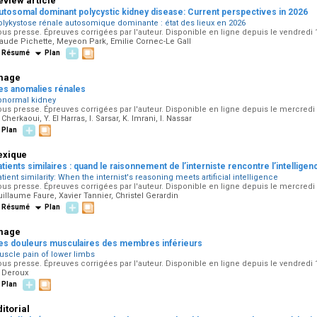
eview article
utosomal dominant polycystic kidney disease: Current perspectives in 2026
olykystose rénale autosomique dominante : état des lieux en 2026
us presse. Épreuves corrigées par l'auteur. Disponible en ligne depuis le vendredi 
aude Pichette, Meyeon Park, Emilie Cornec-Le Gall
Résumé
Plan
mage
es anomalies rénales
bnormal kidney
us presse. Épreuves corrigées par l'auteur. Disponible en ligne depuis le mercredi 
 Cherkaoui, Y. El Harras, I. Sarsar, K. Imrani, I. Nassar
Plan
exique
tients similaires : quand le raisonnement de l’interniste rencontre l’intelligence
tient similarity: When the internist's reasoning meets artificial intelligence
us presse. Épreuves corrigées par l'auteur. Disponible en ligne depuis le mercredi 
illaume Faure, Xavier Tannier, Christel Gerardin
Résumé
Plan
mage
es douleurs musculaires des membres inférieurs
uscle pain of lower limbs
us presse. Épreuves corrigées par l'auteur. Disponible en ligne depuis le vendredi 
. Deroux
Plan
ditorial