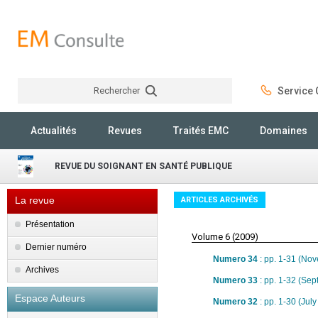
Rechercher
Service C
Rechercher
Actualités
Revues
Traités EMC
Domaines
REVUE DU SOIGNANT EN SANTÉ PUBLIQUE
La revue
ARTICLES ARCHIVÉS
Présentation
Volume 6 (2009)
Dernier numéro
Numero 34
: pp. 1-31 (No
Archives
Numero 33
: pp. 1-32 (Se
Espace Auteurs
Numero 32
: pp. 1-30 (Jul