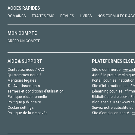
ACCÈS RAPIDES
DOMAINES
TRAITÉS EMC
REVUES
LIVRES
NOS FORMULES D'AB
MON COMPTE
CRÉER UN COMPTE
AIDE & SUPPORT
PLATEFORMES ELSE
Contactez-nous / FAQ
Site e-commerce :
www.el
Qui sommes-nous ?
Aide à la pratique clinique
Mentions légales
Portail pour les institution
© - Avertissements
Site d'information sur l'E
Termes et conditions d'utilisation
E-learning pour les infirmi
Politique rédactionnelle
Bibliothèque d'e-books Els
Politique publicitaire
Blog special IFSI :
www.gen
Cookie settings
Suivez notre actualité sur
Politique de la vie privée
Site d'emploi en santé :
e