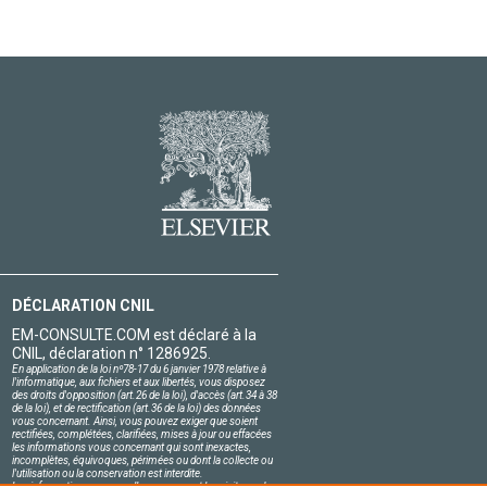
DÉCLARATION CNIL
EM-CONSULTE.COM est déclaré à la
CNIL, déclaration n° 1286925.
En application de la loi nº78-17 du 6 janvier 1978 relative à
l'informatique, aux fichiers et aux libertés, vous disposez
des droits d'opposition (art.26 de la loi), d'accès (art.34 à 38
de la loi), et de rectification (art.36 de la loi) des données
vous concernant. Ainsi, vous pouvez exiger que soient
rectifiées, complétées, clarifiées, mises à jour ou effacées
les informations vous concernant qui sont inexactes,
incomplètes, équivoques, périmées ou dont la collecte ou
l'utilisation ou la conservation est interdite.
Les informations personnelles concernant les visiteurs de