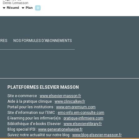
Denis Lemasson
Résumé
Plan
VRES
NOS FORMULES D'ABONNEMENTS
PLATEFORMES ELSEVIER MASSON
Site e-commerce :
www.elsevier-masson.fr
Aide à la pratique clinique :
www.clinicalkey.fr
Portail pour les institutions :
www.em-premium.com
Site d'information sur l'EMC :
emc-info.em-consulte.com
E-learning pour les infirmier(e)s :
pratique-infirmiere.com
Bibliothèque d'e-books Elsevier :
www.elsevierelibrary.fr
Blog special IFSI :
www.generationelsevier.fr
Suivez notre actualité sur notre blog :
www.blog-elsevier-masson.fr