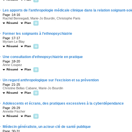
·
Les apports de l’anthropologie médicale clinique dans la relation soignant-soig
Page :14-16
Rachid Bennegadi, Marie-Jo Bourdin, Christophe Paris
Résumé
Plan
·
Former les soignants à l’ethnopsychiatrie
Page :17-17
Myriam Le Blay
Résumé
Plan
·
Une consultation d’ethnopsychiatrie en pratique
Page :18-20
Anne Coupez
Résumé
Plan
·
Un regard anthropologique sur l’excision et sa prévention
Page :21-25
Christine Bellas Cabane, Marie-Jo Bourdin
Résumé
Plan
·
Adolescents et écrans, des pratiques excessives à la cyberdépendance
Page :26-29
Annette Fischer
Résumé
Plan
·
Médecin généraliste, un acteur-clé de santé publique
Page :30-31