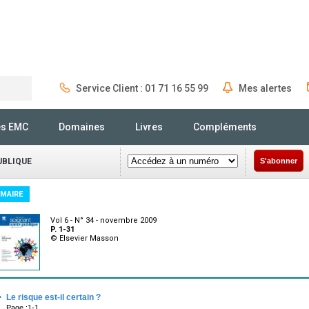
Service Client : 01 71 16 55 99
Mes alertes
Rechercher
és EMC
Domaines
Livres
Compléments
UBLIQUE
S'abonner
MAIRE
Vol 6 - N° 34 - novembre 2009
P. 1-31
© Elsevier Masson
·
Le risque est-il certain ?
Page :1-1