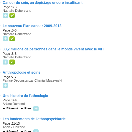
·
Cancer du sein, un dépistage encore insuffisant
Page :6-6
Nathalie Debertrand
·
Le nouveau Plan cancer 2009-2013
Page :6-6
Nathalie Debertrand
·
33,2 millions de personnes dans le monde vivent avec le VIH
Page :6-6
Nathalie Debertrand
·
Anthropologie et soins
Page :7-7
Patrice Deconstanza, Chantal Muszynski
·
Une histoire de l’ethnologie
Page :8-10
Ariane Dumond
Résumé
Plan
·
Les fondements de l’ethnopsychiatrie
Page :11-13
Annick Doledec
Résumé
Plan