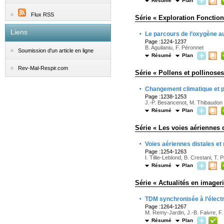
Résumé
Plan
Flux RSS
Série « Exploration Fonctionn
Liens
·
Le parcours de l’oxygène au
Page :1224-1237
B. Aguilaniu, F. Péronnet
Soumission d'un article en ligne
Résumé
Plan
Rev-Mal-Respir.com
Série « Pollens et pollinoses
·
Changement climatique et po
Page :1238-1253
J.-P. Besancenot, M. Thibaudon
Résumé
Plan
Série « Les voies aériennes 
·
Voies aériennes distales e
Page :1254-1263
I. Tillie-Leblond, B. Crestani, T.
Résumé
Plan
Série « Actualités en imager
·
TDM synchronisée à l’élect
Page :1264-1267
M. Remy-Jardin, J.-B. Faivre, F
Résumé
Plan