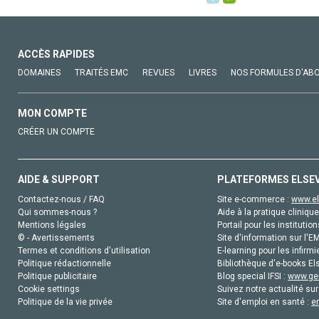
ACCÈS RAPIDES
DOMAINES
TRAITÉS EMC
REVUES
LIVRES
NOS FORMULES D'AB
MON COMPTE
CRÉER UN COMPTE
AIDE & SUPPORT
PLATEFORMES ELSE
Contactez-nous / FAQ
Site e-commerce :
www.el
Qui sommes-nous ?
Aide à la pratique clinique
Mentions légales
Portail pour les institution
© - Avertissements
Site d'information sur l'E
Termes et conditions d'utilisation
E-learning pour les infirmi
Politique rédactionnelle
Bibliothèque d'e-books Els
Politique publicitaire
Blog special IFSI :
www.gen
Cookie settings
Suivez notre actualité sur
Politique de la vie privée
Site d'emploi en santé :
e