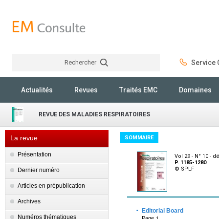
Rechercher
Service C
Rechercher
Actualités
Revues
Traités EMC
Domaines
REVUE DES MALADIES RESPIRATOIRES
La revue
SOMMAIRE
Présentation
Vol 29 - N° 10 -
P. 1185-1280
© SPLF
Dernier numéro
Articles en prépublication
Archives
·
Editorial Board
Numéros thématiques
Page :i