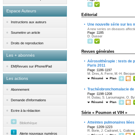
Espace Auteurs
Editorial
Instructions aux auteurs
·
Une nouvelle série sur les 
A new series on diseases affecti
Page :1185
Soumettre un article
D. Dusser
Droits de reproduction
Revues générales
Les + abonnés
·
Aérosolthérapie : tests de 
Paris 2011
EM|Revues sur iPhone/iPad
Page :1186-1197
M. Dres, A. Ferre, M.-H. Becque
Les actions
Résumé
Plan
·
Trachéobronchomalacie de l
Abonnement
Page :1198-1208
H. Dutau, S. Laroumagne, O. Byli
Demande d'informations
Résumé
Plan
Ecrire à la rédaction
Série « Poumon et VIH »
·
Atteintes pulmonaires liées 
Bibliothèque
Page :1209-1223
R. Borie, J. Cadranel, L. Galicie
Alerte nouveaux numéros