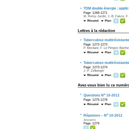
·
TDM double énergie : applic
Page :1268-1271
M. Remy-Jardin, J.-B. Faivre, F
Résumé
Plan
Lettres à la rédaction
·
Tuberculose multirésistante
Page :1272-1273
P. Mordant, F. Le Pimpec-Barthe
Résumé
Plan
·
Tuberculose multirésistante
Page :1273-1274
J.-P. Zellweger
Résumé
Plan
Avez-vous bien lu ce numér
·
o
Questions N
10-2012
Page :1275-1278
Résumé
Plan
·
o
Réponses – N
10-2012
Answers
Page :1279