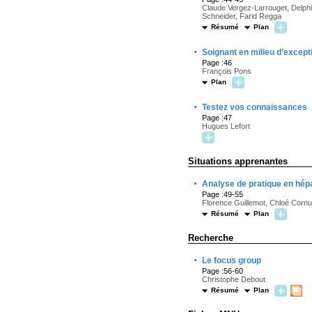
Claude Vergez-Larrouget, Delphi
Schneider, Farid Regga
Résumé
Plan
·
Soignant en milieu d’except
Page :46
François Pons
Plan
·
Testez vos connaissances
Page :47
Hugues Lefort
Situations apprenantes
·
Analyse de pratique en
hépa
Page :49-55
Florence Guillemot, Chloé Cornu
Résumé
Plan
Recherche
·
Le focus group
Page :56-60
Christophe Debout
Résumé
Plan