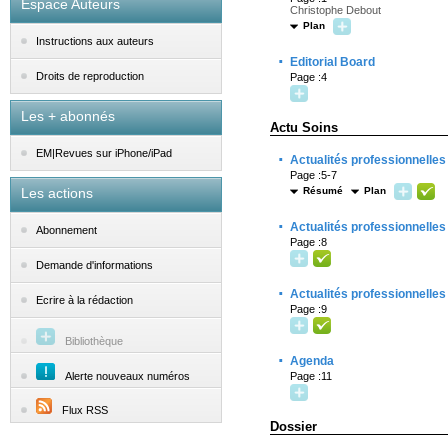
Espace Auteurs
Christophe Debout
Plan
Instructions aux auteurs
·
Editorial Board
Droits de reproduction
Page :4
Les + abonnés
Actu Soins
EM|Revues sur iPhone/iPad
·
Actualités professionnelles
Page :5-7
Les actions
Résumé
Plan
·
Actualités professionnelles
Abonnement
Page :8
Demande d'informations
·
Actualités professionnelles
Ecrire à la rédaction
Page :9
Bibliothèque
·
Agenda
Alerte nouveaux numéros
Page :11
Flux RSS
Dossier