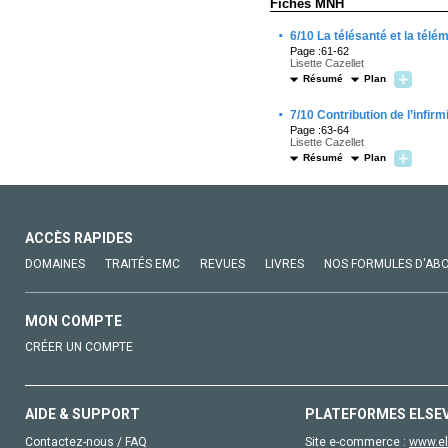
Fiches MNH
·
6/10
La télésanté et la télé
Page :61-62
Lisette Cazellet
Résumé
Plan
·
7/10
Contribution de l’infirm
Page :63-64
Lisette Cazellet
Résumé
Plan
ACCÈS RAPIDES
DOMAINES
TRAITÉS EMC
REVUES
LIVRES
NOS FORMULES D'AB
MON COMPTE
CRÉER UN COMPTE
AIDE & SUPPORT
PLATEFORMES ELSE
Contactez-nous / FAQ
Site e-commerce :
www.el