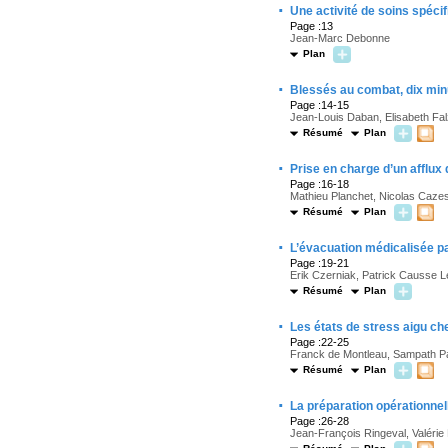
·
Une activité de soins spécif
Page :13
Jean-Marc Debonne
Plan
·
Blessés au combat,
dix min
Page :14-15
Jean-Louis Daban, Elisabeth Fal
Résumé
Plan
·
Prise en charge d’un
afflux
Page :16-18
Mathieu Planchet, Nicolas Cazes
Résumé
Plan
·
L’évacuation médicalisée
pa
Page :19-21
Erik Czerniak, Patrick Causse L
Résumé
Plan
·
Les états de stress aigu
che
Page :22-25
Franck de Montleau, Sampath Pa
Résumé
Plan
·
La
préparation opérationnel
Page :26-28
Jean-François Ringeval, Valérie 