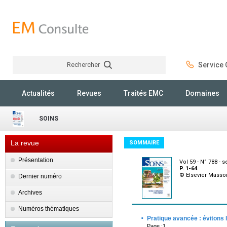
Rechercher
Service C
Rechercher
Actualités
Revues
Traités EMC
Domaines
SOINS
La revue
SOMMAIRE
Présentation
Vol 59 - N° 788 -
P. 1-64
© Elsevier Masso
Dernier numéro
Archives
Numéros thématiques
·
Pratique avancée : évitons l
Page :1