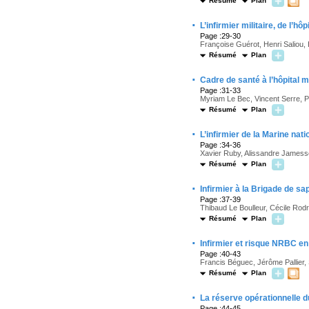
Résumé
Plan
·
L’infirmier militaire,
de l’hôp
Page :29-30
Françoise Guérot, Henri Saliou,
Résumé
Plan
·
Cadre de santé
à l’hôpital m
Page :31-33
Myriam Le Bec, Vincent Serre, P
Résumé
Plan
·
L’infirmier de la Marine nati
Page :34-36
Xavier Ruby, Alissandre Jamesse
Résumé
Plan
·
Infirmier à la
Brigade de sa
Page :37-39
Thibaud Le Boulleur, Cécile Rod
Résumé
Plan
·
Infirmier et
risque NRBC en 
Page :40-43
Francis Béguec, Jérôme Pallier,
Résumé
Plan
·
La réserve opérationnelle 
Page :44-45