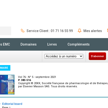
Service Client : 01 71 16 55 99
Mes alertes
Rechercher
és EMC
Domaines
Livres
Compléments
S'abonner
MAIRE
Vol 76 - N° 5 - septembre 2021
P. 383-516
Copyright © 20XX, Société française de pharmacologie et de thérapeu
par Elsevier Masson SAS. Tous droits réservés.
·
Editorial board
Page :i