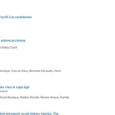
arrêt à la venlafaxine
ng adenocarcinoma
 Ridha Charfi
é Dezèque, Pascal Odou, Bertrand Décaudin, Henri
ée chez le sujet âgé
aniasis
onia Boudaya, Madiha Mseddi, Meriem Amouri, Kamilia
imit iatrogenic acute kidney injuries. The