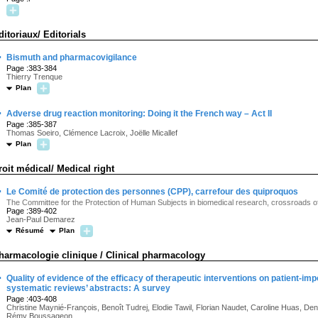
ditoriaux/ Editorials
·
Bismuth and pharmacovigilance
Page :383-384
Thierry Trenque
Plan
·
Adverse drug reaction monitoring: Doing it the French way – Act II
Page :385-387
Thomas Soeiro, Clémence Lacroix, Joëlle Micallef
Plan
roit médical/ Medical right
·
Le Comité de protection des personnes (CPP), carrefour des quiproquos
The Committee for the Protection of Human Subjects in biomedical research, crossroads 
Page :389-402
Jean-Paul Demarez
Résumé
Plan
harmacologie clinique / Clinical pharmacology
·
Quality of evidence of the efficacy of therapeutic interventions on patient-i
systematic reviews’ abstracts: A survey
Page :403-408
Christine Maynié-François, Benoît Tudrej, Elodie Tawil, Florian Naudet, Caroline Huas, Den
Rémy Boussageon