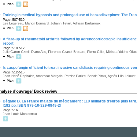
Plan
·
Training in medical hypnosis and prolonged use of benzodiazepines: The Fren
Page :507-510
Léa Légereau, Marion Bonnard, Johann Tétart, Adriaan Barbaroux
Plan
·
A flare-up of rheumatoid arthritis followed by adrenocorticotropic insuffici
report
Page :510-512
Julie Garon-Czmil, Diane Abs, Florence Granel-Brocard, Pierre Gillet, Mélissa Yelehe-Ok
Plan
·
Is caspofungin efficient to treat invasive candidiasis requiring continuous v
Page :512-515
Jean-Herlé Raphalen, Ambroise Marçais, Perrine Parize, Benoit Pilmis, Agnès Lillo-Lelouet
Plan
nalyse d'ouvrage/ Book review
·
Bégaud B. La France malade du médicament : 110 milliards d’euros plus tard. 
[192 pp. ISBN 979-10-329-0949-2]
Page :516
Jean-Louis Montastruc