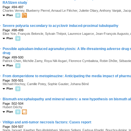
RASIzen study
Page :494-497
Charles Verney, Blueberry Pierrel, Arnaud Le Flécher, Juliette Oliary, Anthony Vanjak, Jacq
Plan
·
Severe polyuria secondary to acyclovir induced-proximal tubulopathy
Page :498-499
Elise Yvin, François Beloncle, Sylvain Thépot, Laurence Lagarce, Jean-François Augusto,
Plan
·
Possible apixaban-induced agranulocytosis: A life-threatening adverse drug 
drug
Page :499-500
Patrick Chen, Michèle Zamy, Roya Nili-Asgari, Florence Cymbalista, Robin Dhôte, Sébasti
Plan
·
From domperidone to metopimazine: Anticipating the media impact of phar
Page :500-501
Michaël Rochoy, Camille Potey, Sophie Gautier, Johana Béné
Plan
·
Bismuth encephalopathy and mineral waters: a new hypothesis on bismuth a
Page :502-504
Hubert Déchy
Plan
·
Vitiligo and anti-tumor necrosis factors: Cases report
Page :504-507
Nada Jaouad, Kawther Ben Abdelghani, Meriem Sellami, Fadoua Khadiri, Bouchra Amine, Im