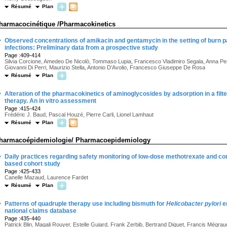
Résumé
Plan
harmacocinétique /Pharmacokinetics
·
Observed concentrations of amikacin and gentamycin in the setting of burn pa
infections: Preliminary data from a prospective study
Page :409-414
Silvia Corcione, Amedeo De Nicolò, Tommaso Lupia, Francesco Vladimiro Segala, Anna Pe
Giovanni Di Perri, Maurizio Stella, Antonio D’Avolio, Francesco Giuseppe De Rosa
Résumé
Plan
·
Alteration of the pharmacokinetics of aminoglycosides by adsorption in a fil
therapy. An in vitro assessment
Page :415-424
Frédéric J. Baud, Pascal Houzé, Pierre Carli, Lionel Lamhaut
Résumé
Plan
harmacoépidemiologie/ Pharmacoepidemiology
·
Daily practices regarding safety monitoring of low-dose methotrexate and co
based cohort study
Page :425-433
Canelle Mazaud, Laurence Fardet
Résumé
Plan
·
Patterns of quadruple therapy use including bismuth for
Helicobacter pylori
er
national claims database
Page :435-440
Patrick Blin, Magali Rouyer, Estelle Guiard, Frank Zerbib, Bertrand Diquet, Francis Mégraud