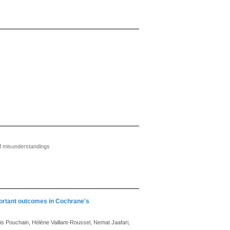
of misunderstandings
mportant outcomes in Cochrane's
is Pouchain, Hélène Vaillant-Roussel, Nemat Jaafari,