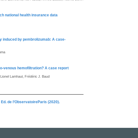
ch national health insurance data
ency induced by pembrolizumab: A case-
ouma
eno-venous hemofiltration? A case report
, Lionel Lamhaut, Frédéric J. Baud
Ed. de l’ObservatoireParis (2020).