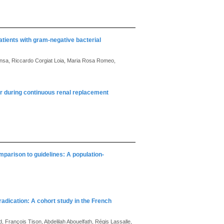
tients with gram-negative bacterial
nsa, Riccardo Corgiat Loia, Maria Rosa Romeo,
ter during continuous renal replacement
mparison to guidelines: A population-
adication: A cohort study in the French
, François Tison, Abdelilah Abouelfath, Régis Lassalle,