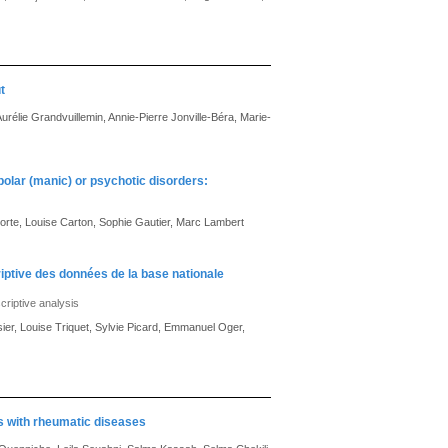
t
rélie Grandvuillemin, Annie-Pierre Jonville-Béra, Marie-
polar (manic) or psychotic disorders:
orte, Louise Carton, Sophie Gautier, Marc Lambert
riptive des données de la base nationale
criptive analysis
er, Louise Triquet, Sylvie Picard, Emmanuel Oger,
ts with rheumatic diseases