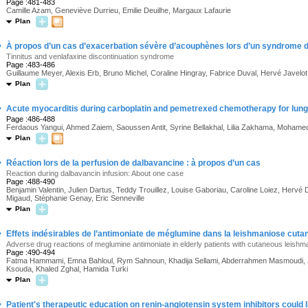
Page :481-483
Camille Azam, Geneviève Durrieu, Emilie Deuilhe, Margaux Lafaurie
Plan
·
À propos d’un cas d’exacerbation sévère d’acouphènes lors d’un syndrome d’
Tinnitus and venlafaxine discontinuation syndrome
Page :483-486
Guillaume Meyer, Alexis Erb, Bruno Michel, Coraline Hingray, Fabrice Duval, Hervé Javelot
Plan
·
Acute myocarditis during carboplatin and pemetrexed chemotherapy for lu
Page :486-488
Ferdaous Yangui, Ahmed Zaiem, Saoussen Antit, Syrine Bellakhal, Lilia Zakhama, Mohamed
Plan
·
Réaction lors de la perfusion de dalbavancine : à propos d’un cas
Reaction during dalbavancin infusion: About one case
Page :488-490
Benjamin Valentin, Julien Dartus, Teddy Trouillez, Louise Gaboriau, Caroline Loiez, Herv
Migaud, Stéphanie Genay, Eric Senneville
Plan
·
Effets indésirables de l’antimoniate de méglumine dans la leishmaniose cutan
Adverse drug reactions of meglumine antimoniate in elderly patients with cutaneous leishm
Page :490-494
Fatma Hammami, Emna Bahloul, Rym Sahnoun, Khadija Sellami, Abderrahmen Masmoudi, S
Ksouda, Khaled Zghal, Hamida Turki
Plan
·
Patient's therapeutic education on renin-angiotensin system inhibitors could l