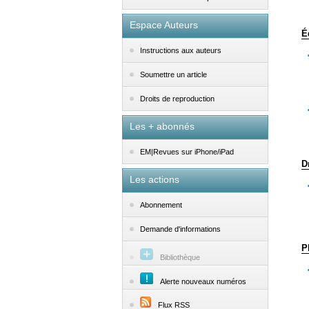
Espace Auteurs
É
Instructions aux auteurs
Soumettre un article
Droits de reproduction
Les + abonnés
EM|Revues sur iPhone/iPad
D
Les actions
Abonnement
Demande d'informations
P
Bibliothèque
Alerte nouveaux numéros
Flux RSS