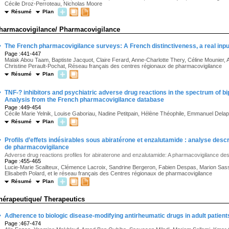
Cécile Droz-Perroteau, Nicholas Moore
Résumé
Plan
harmacovigilance/ Pharmacovigilance
·
The French pharmacovigilance surveys: A French distinctiveness, a real inpu
Page :441-447
Malak Abou Taam, Baptiste Jacquot, Claire Ferard, Anne-Charlotte Thery, Céline Mounier, Au
Christine Perault-Pochat, Réseau français des centres régionaux de pharmacovigilance
Résumé
Plan
·
TNF-? inhibitors and psychiatric adverse drug reactions in the spectrum of bi
Analysis from the French pharmacovigilance database
Page :449-454
Cécile Marie Yelnik, Louise Gaboriau, Nadine Petitpain, Hélène Théophile, Emmanuel Delap
Résumé
Plan
·
Profils d’effets indésirables sous abiratérone et enzalutamide : analyse desc
de pharmacovigilance
Adverse drug reactions profiles for abiraterone and enzalutamide: A pharmacovigilance des
Page :455-465
Lucie-Marie Scailteux, Clémence Lacroix, Sandrine Bergeron, Fabien Despas, Marion Sassi
Elisabeth Polard, et le réseau français des Centres régionaux de pharmacovigilance
Résumé
Plan
hérapeutique/ Therapeutics
·
Adherence to biologic disease-modifying antirheumatic drugs in adult patien
Page :467-474