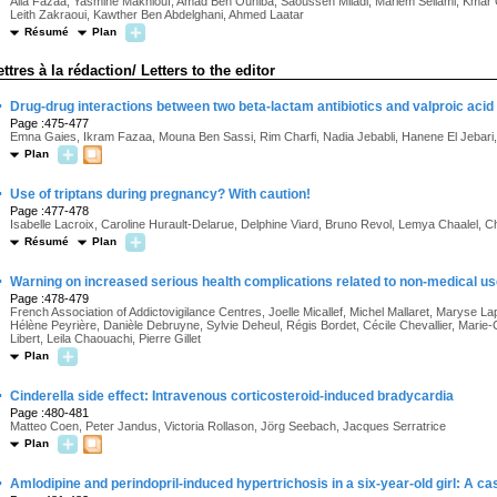
Alia Fazaa, Yasmine Makhlouf, Amad Ben Ouhiba, Saoussen Miladi, Mariem Sellami, Kmar 
Leith Zakraoui, Kawther Ben Abdelghani, Ahmed Laatar
Résumé
Plan
ettres à la rédaction/ Letters to the editor
·
Drug-drug interactions between two beta-lactam antibiotics and valproic acid 
Page :475-477
Emna Gaies, Ikram Fazaa, Mouna Ben Sassi, Rim Charfi, Nadia Jebabli, Hanene El Jebari
Plan
·
Use of triptans during pregnancy? With caution!
Page :477-478
Isabelle Lacroix, Caroline Hurault-Delarue, Delphine Viard, Bruno Revol, Lemya Chaalel, 
Résumé
Plan
·
Warning on increased serious health complications related to non-medical use
Page :478-479
French Association of Addictovigilance Centres, Joelle Micallef, Michel Mallaret, Maryse L
Hélène Peyrière, Danièle Debruyne, Sylvie Deheul, Régis Bordet, Cécile Chevallier, Marie-C
Libert, Leila Chaouachi, Pierre Gillet
Plan
·
Cinderella side effect: Intravenous corticosteroid-induced bradycardia
Page :480-481
Matteo Coen, Peter Jandus, Victoria Rollason, Jörg Seebach, Jacques Serratrice
Plan
·
Amlodipine and perindopril-induced hypertrichosis in a six-year-old girl: A ca