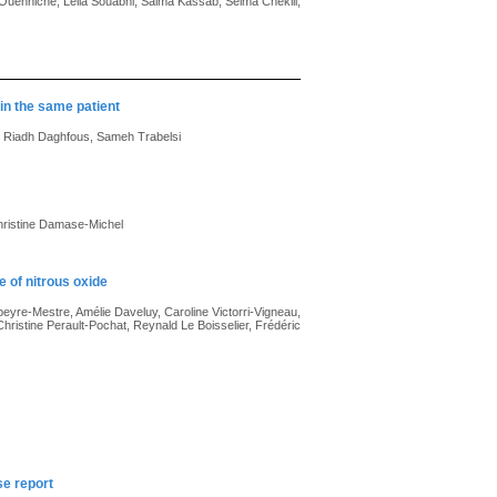
Ouenniche, Leila Souabni, Salma Kassab, Selma Chekili,
in the same patient
, Riadh Daghfous, Sameh Trabelsi
Christine Damase-Michel
 of nitrous oxide
apeyre-Mestre, Amélie Daveluy, Caroline Victorri-Vigneau,
hristine Perault-Pochat, Reynald Le Boisselier, Frédéric
se report