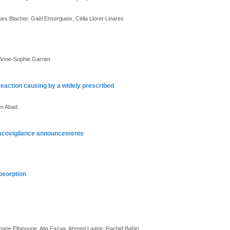
ues Blacher, Gaël Ensergueix, Célia Lloret-Linares
 Anne-Sophie Garnier
reaction causing by a widely prescribed
en Abad
macovigilance announcements
bsorption
ane Elbinoune, Alia Fazaa, Ahmed Laatar, Rachid Bahiri