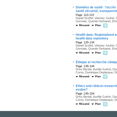
·
Données de santé : l’accès r
santé sécurisé, transparent
Page :113-123
Daniel Szeftel, Vianney Jouhet,
Germain, Quentin Demanet, Em
Résumé
Plan
·
Health data: Regionalised ac
health data repository
Page :125-134
Daniel Szeftel, Vianney Jouhet,
Germain, Quentin Demanet, Em
Résumé
Plan
·
Éthique et recherche cliniqu
Page :135-144
Driss Berdaï, Aurélie Guérin, Da
Cornu, Dominique Deplanque, Did
Résumé
Plan
·
Ethics and clinical resear
evolve?
Page :145-154
Driss Berdaï, Aurélie Guérin, Da
Cornu, Dominique Deplanque, Did
Résumé
Plan