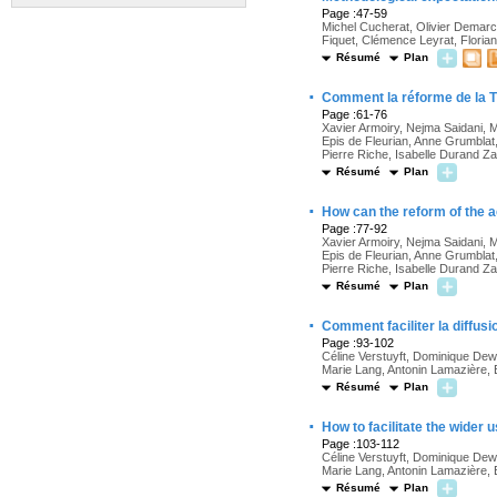
Page :47-59
Michel Cucherat, Olivier Demarcq,
Fiquet, Clémence Leyrat, Floria
Résumé
Plan
·
Comment la réforme de la T2
Page :61-76
Xavier Armoiry, Nejma Saidani, 
Epis de Fleurian, Anne Grumblat,
Pierre Riche, Isabelle Durand Za
Résumé
Plan
·
How can the reform of the a
Page :77-92
Xavier Armoiry, Nejma Saidani, 
Epis de Fleurian, Anne Grumblat,
Pierre Riche, Isabelle Durand Za
Résumé
Plan
·
Comment faciliter la diffus
Page :93-102
Céline Verstuyft, Dominique Dewo
Marie Lang, Antonin Lamazière, 
Résumé
Plan
·
How to facilitate the wider
Page :103-112
Céline Verstuyft, Dominique Dewo
Marie Lang, Antonin Lamazière, 
Résumé
Plan