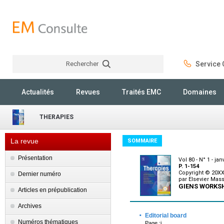
Rechercher
Service C
Rechercher
Actualités
Revues
Traités EMC
Domaines
THERAPIES
La revue
SOMMAIRE
Présentation
Vol 80 - N° 1 - jan
P. 1-154
Copyright © 20XX
Dernier numéro
par Elsevier Mass
GIENS WORKS
Articles en prépublication
Archives
·
Editorial board
Numéros thématiques
Page :i