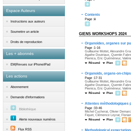
Espace Auteurs
·
Contents
Page :iii
Instructions aux auteurs
Soumettre un article
GIENS WORKSHOPS 2024
·
Droits de reproduction
Organoïdes, organes sur p
Page :1-16
Guillaume Mottet, Alexandre Gra
Les + abonnés
Agathe Doutriaux, Quentin Fabre
Piwnica, Eric Quéméneur, Valérie
Résumé
Plan
EM|Revues sur iPhone/iPad
·
Organoids, organs-on-chips, 
Les actions
Page :17-31
Guillaume Mottet, Alexandre Gra
Agathe Doutriaux, Quentin Fabre
Abonnement
Piwnica, Eric Quéméneur, Valérie
Résumé
Plan
Demande d'informations
·
Attentes méthodologiques po
Page :33-46
Bibliothèque
Michel Cucherat, Olivier Demarcq,
Fiquet, Clémence Leyrat, Floria
Alerte nouveaux numéros
Résumé
Plan
·
Flux RSS
Methodological expectations