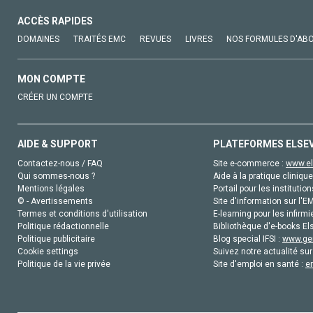
ACCÈS RAPIDES
DOMAINES
TRAITÉS EMC
REVUES
LIVRES
NOS FORMULES D'AB
MON COMPTE
CRÉER UN COMPTE
AIDE & SUPPORT
PLATEFORMES ELSE
Contactez-nous / FAQ
Site e-commerce :
www.el
Qui sommes-nous ?
Aide à la pratique clinique
Mentions légales
Portail pour les institution
© - Avertissements
Site d'information sur l'E
Termes et conditions d'utilisation
E-learning pour les infirmi
Politique rédactionnelle
Bibliothèque d'e-books Els
Politique publicitaire
Blog special IFSI :
www.gen
Cookie settings
Suivez notre actualité sur
Politique de la vie privée
Site d'emploi en santé :
e