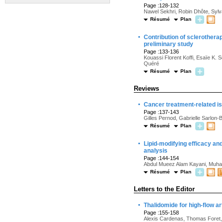
Page :128-132
Nawel Sekhri, Robin Dhôte, Sylv
Résumé
Plan
·
Contribution of sclerothera
preliminary study
Page :133-136
Kouassi Florent Koffi, Esaïe K. 
Quéré
Résumé
Plan
Reviews
·
Cancer treatment-related is
Page :137-143
Gilles Pernod, Gabrielle Sarlon-B
Résumé
Plan
·
Lipid-modifying efficacy an
analysis
Page :144-154
Abdul Mueez Alam Kayani, Muha
Résumé
Plan
Letters to the Editor
·
Thalidomide for high-flow a
Page :155-158
Alexis Cardenas, Thomas Foret, 