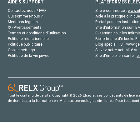
AIDE & SUPPORT
PLATEFORMES ELSE
Contactez-nous / FAQ
Site e-commerce :
www.el
Qui sommes-nous ?
Aide à la pratique clinique
Mentions légales
Portail pour les institution
© - Avertissements
Site d'information sur l'E
Termes et conditions d'utilisation
E-learning pour les infirmi
Politique rédactionnelle
Bibliothèque d'e-books Els
Politique publicitaire
Blog special IFSI :
www.gen
Cookie settings
Suivez notre actualité sur
Politique de la vie privée
Site d'emploi en santé :
e
Tout le contenu de ce site: Copyright © 2026 Elsevier, ses concédants de licence e
de données, a la formation en IA et aux technologies similaires. Pour tout con