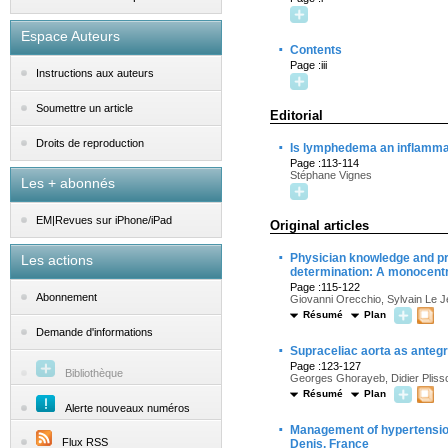
Espace Auteurs
·
Contents
Page :iii
Instructions aux auteurs
Soumettre un article
Editorial
·
Droits de reproduction
Is lymphedema an inflamma
Page :113-114
Stéphane Vignes
Les + abonnés
EM|Revues sur iPhone/iPad
Original articles
·
Physician knowledge and pr
Les actions
determination: A monocentr
Page :115-122
Abonnement
Giovanni Orecchio, Sylvain Le J
Résumé
Plan
Demande d'informations
·
Supraceliac aorta as antegra
Page :123-127
Bibliothèque
Georges Ghorayeb, Didier Pliss
Résumé
Plan
Alerte nouveaux numéros
·
Management of hypertension 
Flux RSS
Denis, France