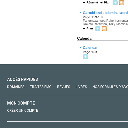
Résumé
Plan
·
Carotid and abdominal aor
Page :159-162
Fanomezantsoa Raherinantenaina
Rakoto Ratsimba, Toky Mamin’n
Plan
Calendar
·
Calendar
Page :163
ACCÈS RAPIDES
DOMAINES
TRAITÉS EMC
REVUES
LIVRES
NOS FORMULES D'AB
MON COMPTE
CRÉER UN COMPTE