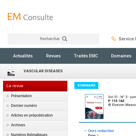
Rechercher
Service C
Rechercher
Actualités
Revues
Traités EMC
Domaines
VASCULAR DISEASES
La revue
SOMMAIRE
Présentation
Vol 51 - N° 3 - jui
P. 113-162
© Elsevier Mass
Dernier numéro
Articles en prépublication
Archives
·
Ours redaction
Numéros thématiques
Page :i