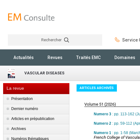
Rechercher
Service C
Rechercher
Actualités
Revues
Traités EMC
Domaines
VASCULAR DISEASES
La revue
ARTICLES ARCHIVÉS
Présentation
Volume 51 (2026)
Dernier numéro
Numero 3
: pp. 113-162 (J
Articles en prépublication
Numero 2
: pp. 59-112 (Apr
Archives
Numero 1
: pp. 1-58 (Marc
French College of Vascula
Numéros thématiques