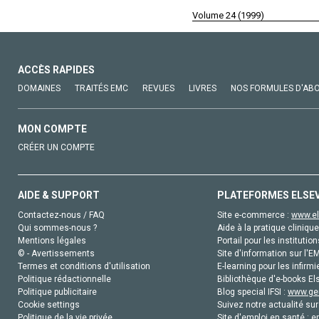
Volume 24 (1999)
ACCÈS RAPIDES
DOMAINES
TRAITÉS EMC
REVUES
LIVRES
NOS FORMULES D'AB
MON COMPTE
CRÉER UN COMPTE
AIDE & SUPPORT
PLATEFORMES ELSE
Contactez-nous / FAQ
Site e-commerce :
www.el
Qui sommes-nous ?
Aide à la pratique clinique
Mentions légales
Portail pour les institution
© - Avertissements
Site d'information sur l'E
Termes et conditions d'utilisation
E-learning pour les infirmi
Politique rédactionnelle
Bibliothèque d'e-books Els
Politique publicitaire
Blog special IFSI :
www.gen
Cookie settings
Suivez notre actualité sur
Politique de la vie privée
Site d'emploi en santé :
e