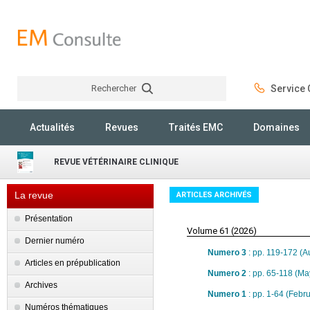
Rechercher
Service C
Rechercher
Actualités
Revues
Traités EMC
Domaines
REVUE VÉTÉRINAIRE CLINIQUE
La revue
ARTICLES ARCHIVÉS
Présentation
Volume 61 (2026)
Dernier numéro
Numero 3
: pp. 119-172 (A
Articles en prépublication
Numero 2
: pp. 65-118 (Ma
Archives
Numero 1
: pp. 1-64 (Febr
Numéros thématiques