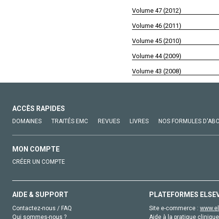
Volume 47 (2012)
Volume 46 (2011)
Volume 45 (2010)
Volume 44 (2009)
Volume 43 (2008)
ACCÈS RAPIDES
DOMAINES
TRAITÉS EMC
REVUES
LIVRES
NOS FORMULES D'AB
MON COMPTE
CRÉER UN COMPTE
AIDE & SUPPORT
PLATEFORMES ELSE
Contactez-nous / FAQ
Site e-commerce :
www.el
Qui sommes-nous ?
Aide à la pratique clinique