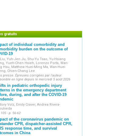
es gratuits
pact of individual comorbidity and
morbidity burden on the outcome of
VID-19
Liu, Yuh-Jen Ju, Shu-Yu Tsao, Yu-Hsiang
ng, Yueh-Chen Hsieh, Lorenzo Porta, Wan-
ng Hsu, Matthew Huei-Ming Ma, Wan-Huei
eng, Chien-Chang Lee
s presse. Épreuves corrigées par l'auteur.
ponible en ligne depuis le mercredi 5 août 2026
ifts in pediatric orthopedic injury
tterns in the emergency department
fore, during, and after the COVID-19
ndemic
lory Volz, Emily Craver, Andrea Rivera-
pulveda
 105 - p. 56-62
pact of the coronavirus pandemic on
stander CPR, dispatcher-assisted CPR,
S response time, and survival
tcomes in China