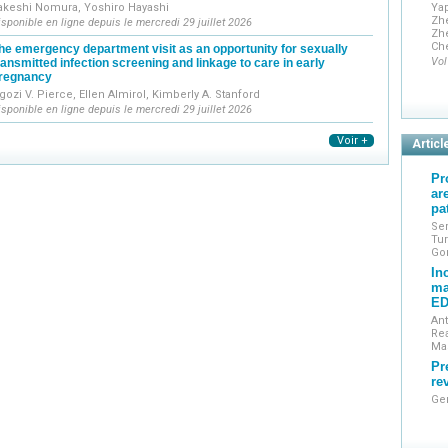
akeshi Nomura, Yoshiro Hayashi
Yap
Zh
isponible en ligne depuis le mercredi 29 juillet 2026
Zh
Ch
he emergency department visit as an opportunity for sexually
Vol
ransmitted infection screening and linkage to care in early
regnancy
gozi V. Pierce, Ellen Almirol, Kimberly A. Stanford
isponible en ligne depuis le mercredi 29 juillet 2026
Voir +
Articl
Pr
ar
pa
Ser
Tur
Go
In
ma
E
Ant
Rea
Ma
Pr
rev
Gen