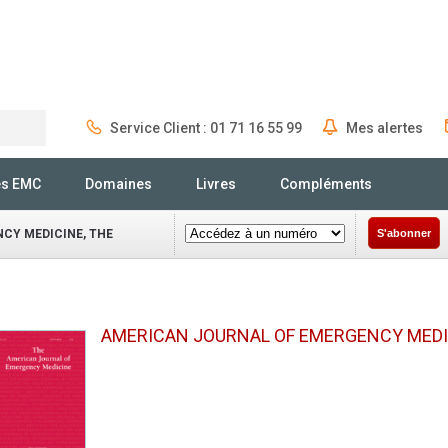
Service Client : 01 71 16 55 99
Mes alertes
Rechercher
és EMC
Domaines
Livres
Compléments
CY MEDICINE, THE
S'abonner
AMERICAN JOURNAL OF EMERGENCY MEDI