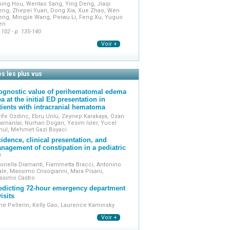
ing Hou, Wentao Sang, Ying Deng, Jiaqi
eng, Zhepei Yuan, Dong Xia, Xue Zhao, Wen
eng, Mingjie Wang, Peiwu Li, Feng Xu, Yuguo
en
 102 - p. 135-140
Voir +
es les plus vus
ognostic value of perihematomal edema
ea at the initial ED presentation in
tients with intracranial hematoma
ife Ozdinc, Ebru Unlu, Zeynep Karakaya, Ozan
amanlar, Nurhan Dogan, Yesim Isler, Yucel
nul, Mehmet Gazi Boyaci
cidence, clinical presentation, and
nagement of constipation in a pediatric
D
onella Diamanti, Fiammetta Bracci, Antonino
le, Massimo Crisogianni, Mara Pisani,
ssimo Castro
edicting 72-hour emergency department
isits
e Pellerin, Kelly Gao, Laurence Kaminsky
Voir +