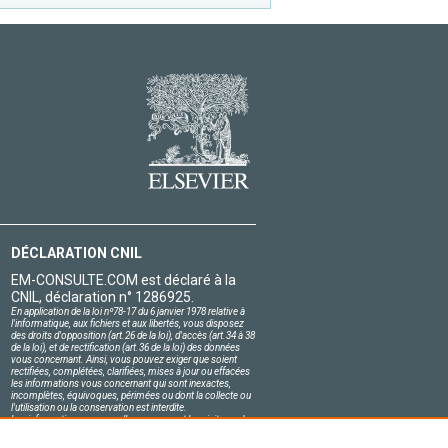
DÉCLARATION CNIL
EM-CONSULTE.COM est déclaré à la
CNIL, déclaration n° 1286925.
En application de la loi nº78-17 du 6 janvier 1978 relative à
l'informatique, aux fichiers et aux libertés, vous disposez
des droits d'opposition (art.26 de la loi), d'accès (art.34 à 38
de la loi), et de rectification (art.36 de la loi) des données
vous concernant. Ainsi, vous pouvez exiger que soient
rectifiées, complétées, clarifiées, mises à jour ou effacées
les informations vous concernant qui sont inexactes,
incomplètes, équivoques, périmées ou dont la collecte ou
l'utilisation ou la conservation est interdite.
Les informations personnelles concernant les visiteurs de
notre site, y compris leur identité, sont confidentielles.
Le responsable du site s'engage sur l'honneur à respecter