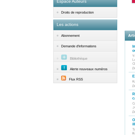
Espace Auteurs
Droits de reproduction
Les actions
Arti
Abonnement
I
Demande d'informations
o
Y
Bibliothèque
L
C
D
Alerte nouveaux numéros
E
Flux RSS
K
D
R
c
C
J
D
O
i
T
K