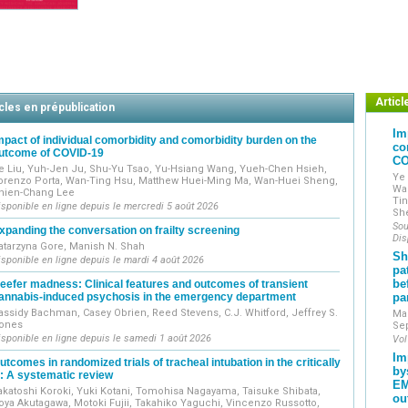
Articl
cles en prépublication
Im
mpact of individual comorbidity and comorbidity burden on the
co
utcome of COVID-19
CO
e Liu, Yuh-Jen Ju, Shu-Yu Tsao, Yu-Hsiang Wang, Yueh-Chen Hsieh,
Ye 
orenzo Porta, Wan-Ting Hsu, Matthew Huei-Ming Ma, Wan-Huei Sheng,
Wa
hien-Chang Lee
Ti
isponible en ligne depuis le mercredi 5 août 2026
Sh
Sou
xpanding the conversation on frailty screening
Dis
atarzyna Gore, Manish N. Shah
Sh
isponible en ligne depuis le mardi 4 août 2026
pa
be
eefer madness: Clinical features and outcomes of transient
annabis-induced psychosis in the emergency department
pa
assidy Bachman, Casey Obrien, Reed Stevens, C.J. Whitford, Jeffrey S.
Mal
ones
Se
isponible en ligne depuis le samedi 1 août 2026
Vol
Im
utcomes in randomized trials of tracheal intubation in the critically
by
ll: A systematic review
EM
akatoshi Koroki, Yuki Kotani, Tomohisa Nagayama, Taisuke Shibata,
ou
oya Akutagawa, Motoki Fujii, Takahiko Yaguchi, Vincenzo Russotto,