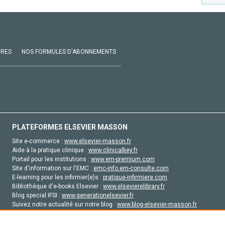
VRES
NOS FORMULES D'ABONNEMENTS
PLATEFORMES ELSEVIER MASSON
Site e-commerce :
www.elsevier-masson.fr
Aide à la pratique clinique :
www.clinicalkey.fr
Portail pour les institutions :
www.em-premium.com
Site d'information sur l'EMC :
emc-info.em-consulte.com
E-learning pour les infirmier(e)s :
pratique-infirmiere.com
Bibliothèque d'e-books Elsevier :
www.elsevierelibrary.fr
Blog special IFSI :
www.generationelsevier.fr
Suivez notre actualité sur notre blog :
www.blog-elsevier-masson.fr
Site d'emploi en santé :
emploisante.com