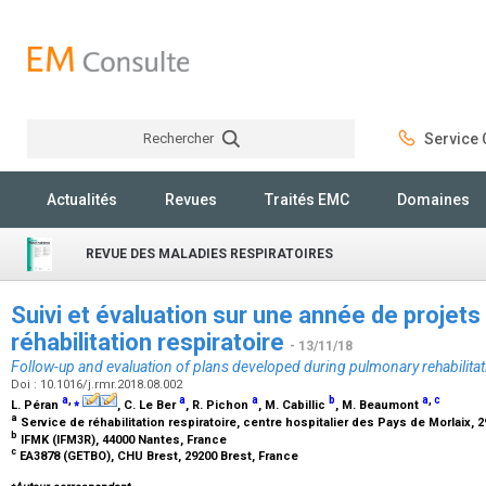
Rechercher
Service C
Rechercher
Actualités
Revues
Traités EMC
Domaines
REVUE DES MALADIES RESPIRATOIRES
Suivi et évaluation sur une année de projets
réhabilitation respiratoire
- 13/11/18
Follow-up and evaluation of plans developed during pulmonary rehabilitat
Doi : 10.1016/j.rmr.2018.08.002
a
,
⁎
a
a
b
a
,
c
L. Péran
, C. Le Ber
, R. Pichon
, M. Cabillic
, M. Beaumont
a
Service de réhabilitation respiratoire, centre hospitalier des Pays de Morlaix, 
b
IFMK (IFM3R), 44000 Nantes, France
c
EA3878 (GETBO), CHU Brest, 29200 Brest, France
⁎