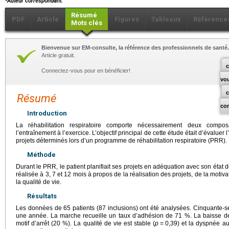
Auteur correspondant.
Résumé
PDF
Article
Figures
Tableaux
Référence
Mots clés
Bienvenue sur EM-consulte, la référence des professionnels de santé.
Article gratuit.
c
Connectez-vous pour en bénéficier!
vo
Résumé
co
Introduction
La réhabilitation respiratoire comporte nécessairement deux compos
l’entraînement à l’exercice. L’objectif principal de cette étude était d’évaluer 
projets déterminés lors d’un programme de réhabilitation respiratoire (PRR).
Méthode
Durant le PRR, le patient planifiait ses projets en adéquation avec son état
réalisée à 3, 7 et 12 mois à propos de la réalisation des projets, de la motiv
la qualité de vie.
Résultats
Les données de 65 patients (87 inclusions) ont été analysées. Cinquante-se
une année. La marche recueille un taux d’adhésion de 71 %. La baisse d
motif d’arrêt (20 %). La qualité de vie est stable (
p
=
0,39) et la dyspnée au