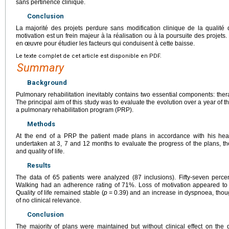
sans pertinence clinique.
Conclusion
La majorité des projets perdure sans modification clinique de la qualité
motivation est un frein majeur à la réalisation ou à la poursuite des projet
en œuvre pour étudier les facteurs qui conduisent à cette baisse.
Le texte complet de cet article est disponible en PDF.
Summary
Background
Pulmonary rehabilitation inevitably contains two essential components: ther
The principal aim of this study was to evaluate the evolution over a year of t
a pulmonary rehabilitation program (PRP).
Methods
At the end of a PRP the patient made plans in accordance with his heal
undertaken at 3, 7 and 12 months to evaluate the progress of the plans, t
and quality of life.
Results
The data of 65 patients were analyzed (87 inclusions). Fifty-seven perce
Walking had an adherence rating of 71%. Loss of motivation appeared to
Quality of life remained stable (
p
=
0.39) and an increase in dyspnoea, though 
of no clinical relevance.
Conclusion
The majority of plans were maintained but without clinical effect on the q