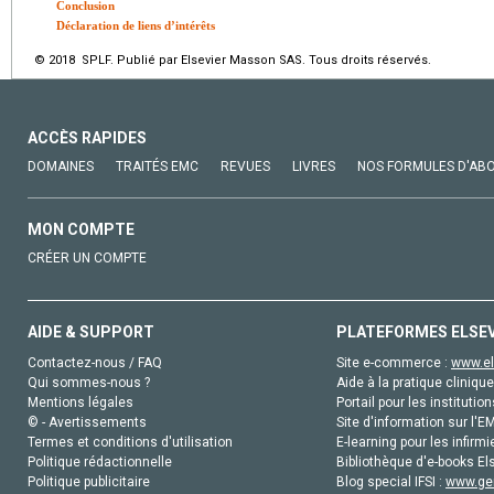
Conclusion
Déclaration de liens d’intérêts
© 2018 SPLF. Publié par Elsevier Masson SAS. Tous droits réservés.
ACCÈS RAPIDES
DOMAINES
TRAITÉS EMC
REVUES
LIVRES
NOS FORMULES D'AB
MON COMPTE
CRÉER UN COMPTE
AIDE & SUPPORT
PLATEFORMES ELSE
Contactez-nous / FAQ
Site e-commerce :
www.el
Qui sommes-nous ?
Aide à la pratique clinique
Mentions légales
Portail pour les institution
© - Avertissements
Site d'information sur l'E
Termes et conditions d'utilisation
E-learning pour les infirmi
Politique rédactionnelle
Bibliothèque d'e-books Els
Politique publicitaire
Blog special IFSI :
www.gen