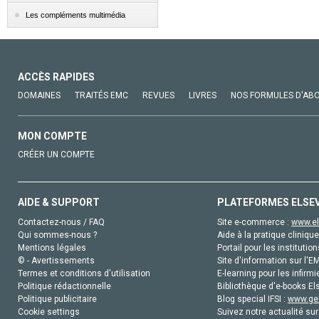
Les compléments multimédia
ACCÈS RAPIDES
DOMAINES
TRAITÉS EMC
REVUES
LIVRES
NOS FORMULES D'AB
MON COMPTE
CRÉER UN COMPTE
AIDE & SUPPORT
PLATEFORMES ELSE
Contactez-nous / FAQ
Site e-commerce :
www.el
Qui sommes-nous ?
Aide à la pratique clinique
Mentions légales
Portail pour les institution
© - Avertissements
Site d'information sur l'E
Termes et conditions d'utilisation
E-learning pour les infirmi
Politique rédactionnelle
Bibliothèque d'e-books Els
Politique publicitaire
Blog special IFSI :
www.gen
Cookie settings
Suivez notre actualité sur