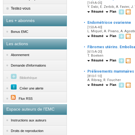
[149-A-05]
Y. Dabi, E. Zerbib, A. Favier, J.
Testez-vous
Résumé
Plan
Les + abonnés
·
Endométriose ovarienne
[150-A-40]
L. Miquel, A. Pivano, A. Agosti
Bonus EMC
Résumé
Plan
Les actions
·
Fibromes utérins. Embolisat
[615-A-20]
Abonnement
T. Boeken
Résumé
Plan
Demande d'informations
·
Prélèvements mammaires 
[810-F-10]
Bibliothèque
A. Ribrag, R. Foucher
Résumé
Plan
Créer une alerte
Flux RSS
Espace auteurs de l'EMC
Instructions aux auteurs
Droits de reproduction