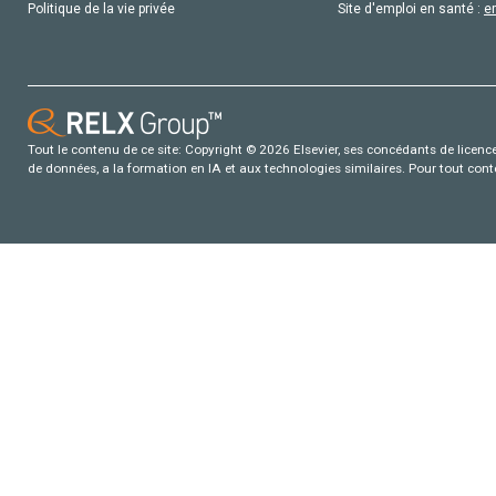
Politique de la vie privée
Site d'emploi en santé :
e
Tout le contenu de ce site: Copyright © 2026 Elsevier, ses concédants de licence e
de données, a la formation en IA et aux technologies similaires. Pour tout con