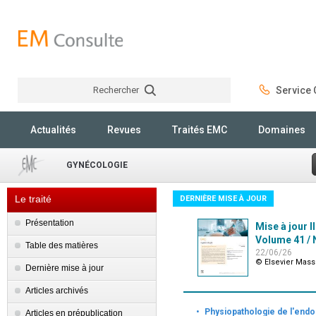
Rechercher
Service C
Rechercher
Actualités
Revues
Traités EMC
Domaines
GYNÉCOLOGIE
Le traité
DERNIÈRE MISE À JOUR
Présentation
Mise à jour I
Volume 41 / N
Table des matières
22/06/26
© Elsevier Mas
Dernière mise à jour
Articles archivés
·
Physiopathologie de l'endo
Articles en prépublication