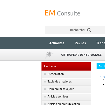
Rechercher
Actualités
Revues
Trait
ORTHOPÉDIE DENTOFACIALE
Le traité
ARTI
Présentation
·
Pa
D.
Table des matières
Dernière mise à jour
Articles archivés
Articles en prépublication