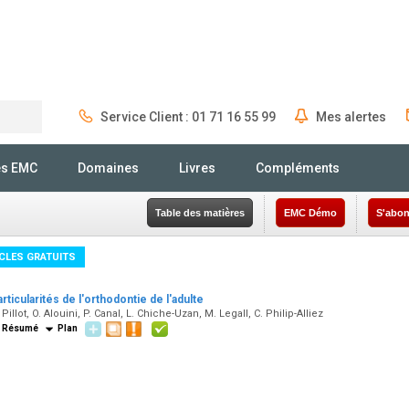
Service Client : 01 71 16 55 99
Mes alertes
Rechercher
és EMC
Domaines
Livres
Compléments
Table des matières
EMC Démo
S'abon
CLES GRATUITS
rticularités de l'orthodontie de l'adulte
 Pillot, O. Alouini, P. Canal, L. Chiche-Uzan, M. Legall, C. Philip-Alliez
Résumé
Plan