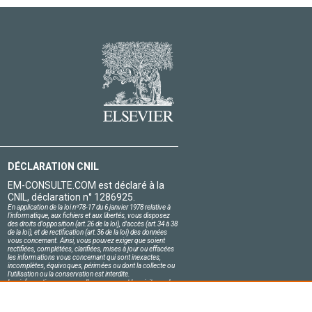
DÉCLARATION CNIL
EM-CONSULTE.COM est déclaré à la
CNIL, déclaration n° 1286925.
En application de la loi nº78-17 du 6 janvier 1978 relative à
l'informatique, aux fichiers et aux libertés, vous disposez
des droits d'opposition (art.26 de la loi), d'accès (art.34 à 38
de la loi), et de rectification (art.36 de la loi) des données
vous concernant. Ainsi, vous pouvez exiger que soient
rectifiées, complétées, clarifiées, mises à jour ou effacées
les informations vous concernant qui sont inexactes,
incomplètes, équivoques, périmées ou dont la collecte ou
l'utilisation ou la conservation est interdite.
Les informations personnelles concernant les visiteurs de
notre site, y compris leur identité, sont confidentielles.
Le responsable du site s'engage sur l'honneur à respecter
les conditions légales de confidentialité applicables en