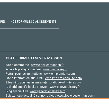
VRES
NOS FORMULES D'ABONNEMENTS
PLATEFORMES ELSEVIER MASSON
Site e-commerce :
www.elsevier-masson.fr
Aide à la pratique clinique :
www.clinicalkey.fr
Portail pour les institutions :
www.em-premium.com
Site d'information sur l'EMC :
emc-info.em-consulte.com
E-learning pour les infirmier(e)s :
pratique-infirmiere.com
Bibliothèque d'e-books Elsevier :
www.elsevierelibrary.fr
Blog special IFSI :
www.generationelsevier.fr
Suivez notre actualité sur notre blog :
www.blog-elsevier-masson.fr
Site d'emploi en santé :
emploisante.com