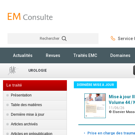
Rechercher
Service C
Rechercher
Actualités
Revues
Traités EMC
Domaines
UROLOGIE
Le traité
DERNIÈRE MISE À JOUR
Présentation
Mise à jour I
Volume 44 / N
Table des matières
11/06/26
© Elsevier Mas
Dernière mise à jour
Articles archivés
·
Prise en charge des trauma
Articles en prépublication