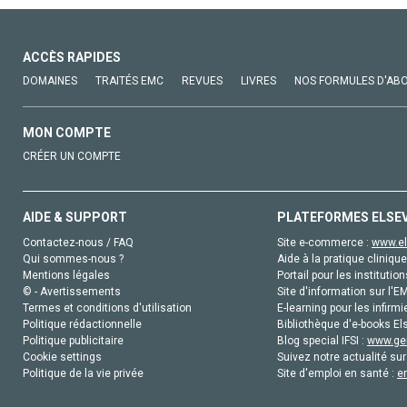
ACCÈS RAPIDES
DOMAINES
TRAITÉS EMC
REVUES
LIVRES
NOS FORMULES D'AB
MON COMPTE
CRÉER UN COMPTE
AIDE & SUPPORT
PLATEFORMES ELSE
Contactez-nous / FAQ
Site e-commerce :
www.el
Qui sommes-nous ?
Aide à la pratique clinique
Mentions légales
Portail pour les institution
© - Avertissements
Site d'information sur l'E
Termes et conditions d'utilisation
E-learning pour les infirmi
Politique rédactionnelle
Bibliothèque d'e-books Els
Politique publicitaire
Blog special IFSI :
www.gen
Cookie settings
Suivez notre actualité sur
Politique de la vie privée
Site d'emploi en santé :
e