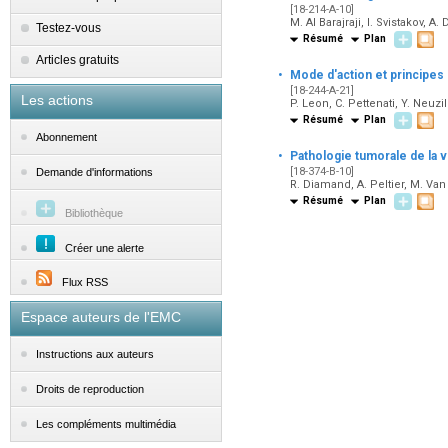
[18-214-A-10]
M. Al Barajraji, I. Svistakov, A. 
Testez-vous
Résumé
Plan
Articles gratuits
·
Mode d'action et principes d
[18-244-A-21]
Les actions
P. Leon, C. Pettenati, Y. Neuzil
Résumé
Plan
Abonnement
·
Pathologie tumorale de la v
[18-374-B-10]
Demande d'informations
R. Diamand, A. Peltier, M. Van 
Résumé
Plan
Bibliothèque
Créer une alerte
Flux RSS
Espace auteurs de l'EMC
Instructions aux auteurs
Droits de reproduction
Les compléments multimédia