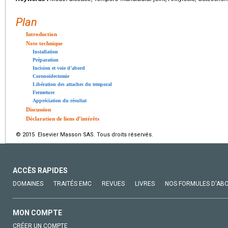
Plan
Introduction
Note technique
Installation
Préparation
Incision et voie d’abord
Coronoïdectomie
Libération des attaches du temporal
Fermeture
Appréciation du résultat
Discussion
Déclaration de liens d’intérêts
© 2015 Elsevier Masson SAS. Tous droits réservés.
ACCÈS RAPIDES
DOMAINES
TRAITÉS EMC
REVUES
LIVRES
NOS FORMULES D'AB
MON COMPTE
CRÉER UN COMPTE