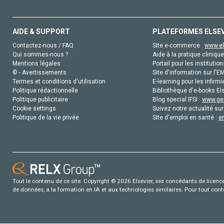
AIDE & SUPPORT
PLATEFORMES ELSE
Contactez-nous / FAQ
Site e-commerce :
www.el
Qui sommes-nous ?
Aide à la pratique clinique
Mentions légales
Portail pour les institution
© - Avertissements
Site d'information sur l'E
Termes et conditions d'utilisation
E-learning pour les infirmi
Politique rédactionnelle
Bibliothèque d'e-books Els
Politique publicitaire
Blog special IFSI :
www.gen
Cookie settings
Suivez notre actualité sur
Politique de la vie privée
Site d'emploi en santé :
e
Tout le contenu de ce site: Copyright © 2026 Elsevier, ses concédants de licence e
de données, a la formation en IA et aux technologies similaires. Pour tout con