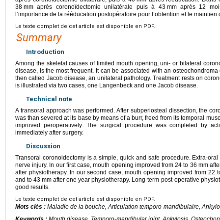
38
mm après coronoïdectomie unilatérale puis à 43
mm après 12 mois
l’importance de la rééducation postopératoire pour l’obtention et le maintien
Le texte complet de cet article est disponible en PDF.
Summary
Introduction
Among the skeletal causes of limited mouth opening, uni- or bilateral coro
disease, is the most frequent. It can be associated with an osteochondroma 
then called Jacob disease, an unilateral pathology. Treatment rests on coro
is illustrated via two cases, one Langenbeck and one Jacob disease.
Technical note
A transoral approach was performed. After subperiosteal dissection, the co
was than severed at its base by means of a burr, freed from its temporal mu
improved peroperatively. The surgical procedure was completed by act
immediately after surgery.
Discussion
Transoral coronoidectomy is a simple, quick and safe procedure. Extra-oral 
nerve injury. In our first case, mouth opening improved from 24 to 36
mm afte
after physiotherapy. In our second case, mouth opening improved from 22 t
and to 43
mm after one year physiotherapy. Long-term post-operative physio
good results.
Le texte complet de cet article est disponible en PDF.
Mots clés :
Maladie de la bouche, Articulation temporo-mandibulaire, Anky
Keywords :
Mouth disease, Temporo-mandibular joint, Ankylosis, Osteoch