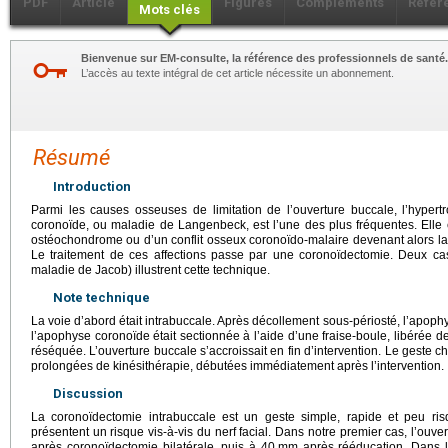
PDF
Article
Figures
Compléments
Référ
Mots clés
Bienvenue sur EM-consulte, la référence des professionnels de santé.
L’accès au texte intégral de cet article nécessite un abonnement.
Résumé
Introduction
Parmi les causes osseuses de limitation de l’ouverture buccale, l’hypert
coronoïde, ou maladie de Langenbeck, est l’une des plus fréquentes. Elle 
ostéochondrome ou d’un conflit osseux coronoïdo-malaire devenant alors la 
Le traitement de ces affections passe par une coronoïdectomie. Deux 
maladie de Jacob) illustrent cette technique.
Note technique
La voie d’abord était intrabuccale. Après décollement sous-périosté, l’apop
l’apophyse coronoïde était sectionnée à l’aide d’une fraise-boule, libérée 
réséquée. L’ouverture buccale s’accroissait en fin d’intervention. Le geste c
prolongées de kinésithérapie, débutées immédiatement après l’intervention.
Discussion
La coronoïdectomie intrabuccale est un geste simple, rapide et peu ris
présentent un risque vis-à-vis du nerf facial. Dans notre premier cas, l’ouv
après coronoïdectomie bilatérale, puis à 40
mm après rééducation. Dans l