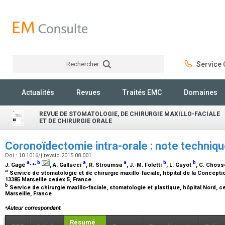
Rechercher
Service C
Rechercher
Actualités
Revues
Traités EMC
Domaines
REVUE DE STOMATOLOGIE, DE CHIRURGIE MAXILLO-FACIALE
ET DE CHIRURGIE ORALE
Coronoïdectomie intra-orale : note techniq
Doi : 10.1016/j.revsto.2015.08.001
a
,
⁎
,
b
a
a
b
b
J. Gagé
, A. Gallucci
, R. Stroumsa
, J.-M. Foletti
, L. Guyot
, C. Chos
a
Service de stomatologie et de chirurgie maxillo-faciale, hôpital de la Concep
13385 Marseille cedex 5, France
b
Service de chirurgie maxillo-faciale, stomatologie et plastique, hôpital Nord, c
Marseille, France
⁎
Auteur correspondant.
Résumé