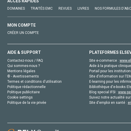
ACCÈS RAPIDES
DOMAINES
TRAITÉS EMC
REVUES
LIVRES
NOS FORMULES D'AB
MON COMPTE
CRÉER UN COMPTE
AIDE & SUPPORT
PLATEFORMES ELSE
Contactez-nous / FAQ
Site e-commerce :
www.el
Qui sommes-nous ?
Aide à la pratique clinique
Mentions légales
Portail pour les institution
© - Avertissements
Site d'information sur l'E
Termes et conditions d'utilisation
E-learning pour les infirmi
Politique rédactionnelle
Bibliothèque d'e-books Els
Politique publicitaire
Blog special IFSI :
www.gen
Cookie settings
Suivez notre actualité sur
Politique de la vie privée
Site d'emploi en santé :
e