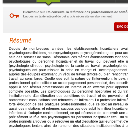
Bienvenue sur EM-consulte, la référence des professionnels de santé.
L’accès au texte intégral de cet article nécessite un abonnement.
EMC D
Résumé
Depuis de nombreuses années, les établissements hospitaliers avai
psychologues cliniciens, neuropsychologues, psychogérontologues pour acco
sein des services de soins. Désormais, ces mêmes établissements font appel
psychologues du personnel hospitalier et du travail qui peuvent être iss
(psychologie clinique, psychologie de la santé au travail, psychologie du 
psychologues ont pour mission la prise en charge et l'accompagnement in
auprès des équipes exprimant un vécu de travail difficile ou bien rencontrant 
travail au sens large. Quelle que soit la nature de l'intervention, le psy
professionnel qui le sollicite un accompagnement personnalisé, des conseils, u
appel à son réseau professionnel en interne et en externe pour apporter 
complète possible. Les psychologues du personnel hospitalier et du tra
institutionnelle d'amélioration des conditions de travail et de prévention
nombreuses consultations sont retrouvés les infirmiers. La profession infirm
forte évolution de ses pratiques professionnelles, que ce soit au niveau d
aussi des mutations et réformes successives que subit le milieu hospitalier
infirmiers à s'adapter continuellement, ce qui nécessite de concevoir une a
précisément le rôle des psychologues du personnel hospitalier et/ou du t
professionnels à trouver ou à retrouver un état d'équilibre qui leur permet d'
psychologues tentent ainsi de ramener des situations institutionnelles à 