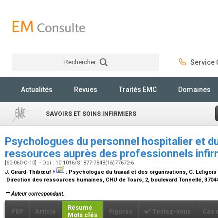
Rechercher
Service C
Rechercher
Actualités
Revues
Traités EMC
Domaines
SAVOIRS ET SOINS INFIRMIERS
Psychologues du personnel hospitalier et du
ressources auprès des professionnels infirm
[60-060-O-10] - Doi : 10.1016/S1877-7848(16)77672-6
⁎
J. Girard-Thibœuf
:
Psychologue du travail et des organisations
, C. Leligois
Direction des ressources humaines, CHU de Tours, 2, boulevard Tonnellé, 3704
Auteur correspondant.
Résumé
PDF
Article
Figures
Testez-vous
Cas 
Mots clés