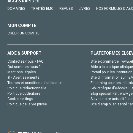
ACCÈS RAPIDES
DOMAINES
TRAITÉS EMC
REVUES
LIVRES
NOS FORMULES D'AB
MON COMPTE
CRÉER UN COMPTE
AIDE & SUPPORT
PLATEFORMES ELSE
Contactez-nous / FAQ
Site e-commerce :
www.el
Qui sommes-nous ?
Aide à la pratique clinique
Mentions légales
Portail pour les institution
© - Avertissements
Site d'information sur l'E
Termes et conditions d'utilisation
E-learning pour les infirmi
Politique rédactionnelle
Bibliothèque d'e-books Els
Politique publicitaire
Blog special IFSI :
www.gen
Cookie settings
Suivez notre actualité sur
Politique de la vie privée
Site d'emploi en santé :
e