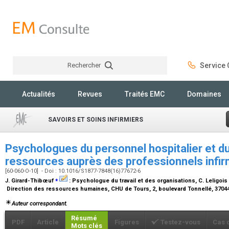
Rechercher
Service C
Rechercher
Actualités
Revues
Traités EMC
Domaines
SAVOIRS ET SOINS INFIRMIERS
Psychologues du personnel hospitalier et du
ressources auprès des professionnels infirm
[60-060-O-10] - Doi : 10.1016/S1877-7848(16)77672-6
⁎
J. Girard-Thibœuf
:
Psychologue du travail et des organisations
, C. Leligois
Direction des ressources humaines, CHU de Tours, 2, boulevard Tonnellé, 3704
Auteur correspondant.
Résumé
PDF
Article
Figures
Testez-vous
Cas 
Mots clés