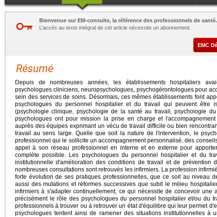
Bienvenue sur EM-consulte, la référence des professionnels de santé.
L’accès au texte intégral de cet article nécessite un abonnement.
EMC D
Résumé
Depuis de nombreuses années, les établissements hospitaliers avai
psychologues cliniciens, neuropsychologues, psychogérontologues pour acco
sein des services de soins. Désormais, ces mêmes établissements font appel
psychologues du personnel hospitalier et du travail qui peuvent être iss
(psychologie clinique, psychologie de la santé au travail, psychologie du 
psychologues ont pour mission la prise en charge et l'accompagnement in
auprès des équipes exprimant un vécu de travail difficile ou bien rencontrant 
travail au sens large. Quelle que soit la nature de l'intervention, le psy
professionnel qui le sollicite un accompagnement personnalisé, des conseils, u
appel à son réseau professionnel en interne et en externe pour apporter 
complète possible. Les psychologues du personnel hospitalier et du tra
institutionnelle d'amélioration des conditions de travail et de prévention
nombreuses consultations sont retrouvés les infirmiers. La profession infirm
forte évolution de ses pratiques professionnelles, que ce soit au niveau d
aussi des mutations et réformes successives que subit le milieu hospitalier
infirmiers à s'adapter continuellement, ce qui nécessite de concevoir une a
précisément le rôle des psychologues du personnel hospitalier et/ou du t
professionnels à trouver ou à retrouver un état d'équilibre qui leur permet d'
psychologues tentent ainsi de ramener des situations institutionnelles à 