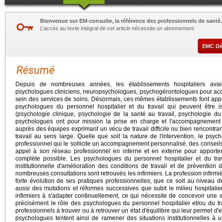
Bienvenue sur EM-consulte, la référence des professionnels de santé.
L’accès au texte intégral de cet article nécessite un abonnement.
EMC D
Résumé
Depuis de nombreuses années, les établissements hospitaliers avai
psychologues cliniciens, neuropsychologues, psychogérontologues pour acco
sein des services de soins. Désormais, ces mêmes établissements font appel
psychologues du personnel hospitalier et du travail qui peuvent être iss
(psychologie clinique, psychologie de la santé au travail, psychologie du 
psychologues ont pour mission la prise en charge et l'accompagnement in
auprès des équipes exprimant un vécu de travail difficile ou bien rencontrant 
travail au sens large. Quelle que soit la nature de l'intervention, le psy
professionnel qui le sollicite un accompagnement personnalisé, des conseils, u
appel à son réseau professionnel en interne et en externe pour apporter 
complète possible. Les psychologues du personnel hospitalier et du tra
institutionnelle d'amélioration des conditions de travail et de prévention
nombreuses consultations sont retrouvés les infirmiers. La profession infirm
forte évolution de ses pratiques professionnelles, que ce soit au niveau d
aussi des mutations et réformes successives que subit le milieu hospitalier
infirmiers à s'adapter continuellement, ce qui nécessite de concevoir une a
précisément le rôle des psychologues du personnel hospitalier et/ou du t
professionnels à trouver ou à retrouver un état d'équilibre qui leur permet d'
psychologues tentent ainsi de ramener des situations institutionnelles à 