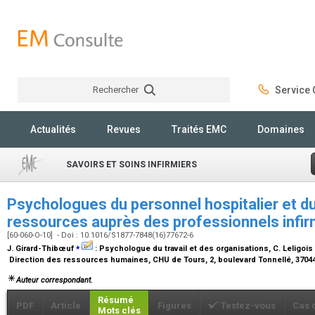
Rechercher
Service C
Rechercher
Actualités
Revues
Traités EMC
Domaines
SAVOIRS ET SOINS INFIRMIERS
Psychologues du personnel hospitalier et du
ressources auprès des professionnels infirm
[60-060-O-10] - Doi : 10.1016/S1877-7848(16)77672-6
⁎
J. Girard-Thibœuf
:
Psychologue du travail et des organisations
, C. Leligois
Direction des ressources humaines, CHU de Tours, 2, boulevard Tonnellé, 3704
Auteur correspondant.
Résumé
PDF
Article
Figures
Testez-vous
Cas 
Mots clés