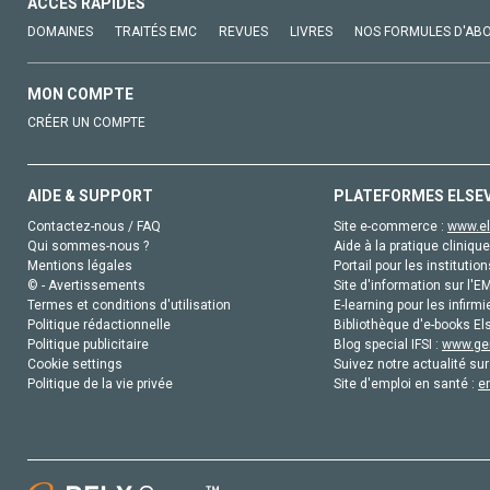
ACCÈS RAPIDES
DOMAINES
TRAITÉS EMC
REVUES
LIVRES
NOS FORMULES D'AB
MON COMPTE
CRÉER UN COMPTE
AIDE & SUPPORT
PLATEFORMES ELSE
Contactez-nous / FAQ
Site e-commerce :
www.el
Qui sommes-nous ?
Aide à la pratique clinique
Mentions légales
Portail pour les institution
© - Avertissements
Site d'information sur l'E
Termes et conditions d'utilisation
E-learning pour les infirmi
Politique rédactionnelle
Bibliothèque d'e-books Els
Politique publicitaire
Blog special IFSI :
www.gen
Cookie settings
Suivez notre actualité sur
Politique de la vie privée
Site d'emploi en santé :
e