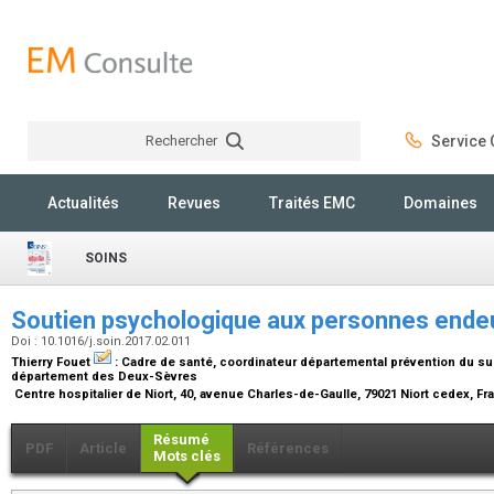
Rechercher
Service C
Rechercher
Actualités
Revues
Traités EMC
Domaines
SOINS
Soutien psychologique aux personnes endeu
Doi : 10.1016/j.soin.2017.02.011
Thierry Fouet
:
Cadre de santé, coordinateur départemental prévention du sui
département des Deux-Sèvres
Centre hospitalier de Niort, 40, avenue Charles-de-Gaulle, 79021 Niort cedex, F
Résumé
PDF
Article
Références
Mots clés