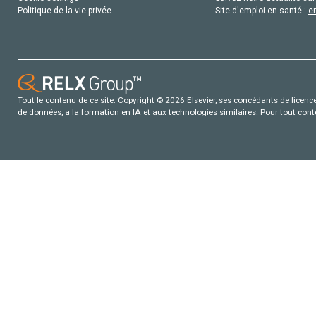
Politique de la vie privée
Site d'emploi en santé :
e
Tout le contenu de ce site: Copyright © 2026 Elsevier, ses concédants de licence e
de données, a la formation en IA et aux technologies similaires. Pour tout con