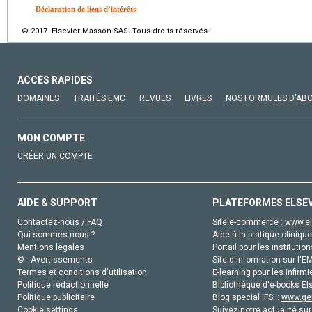
Déclaration de liens d’intérêts
© 2017 Elsevier Masson SAS. Tous droits réservés.
ACCÈS RAPIDES
DOMAINES
TRAITÉS EMC
REVUES
LIVRES
NOS FORMULES D'AB
MON COMPTE
CRÉER UN COMPTE
AIDE & SUPPORT
PLATEFORMES ELSE
Contactez-nous / FAQ
Site e-commerce :
www.el
Qui sommes-nous ?
Aide à la pratique clinique
Mentions légales
Portail pour les institution
© - Avertissements
Site d'information sur l'E
Termes et conditions d'utilisation
E-learning pour les infirmi
Politique rédactionnelle
Bibliothèque d'e-books Els
Politique publicitaire
Blog special IFSI :
www.gen
Cookie settings
Suivez notre actualité sur