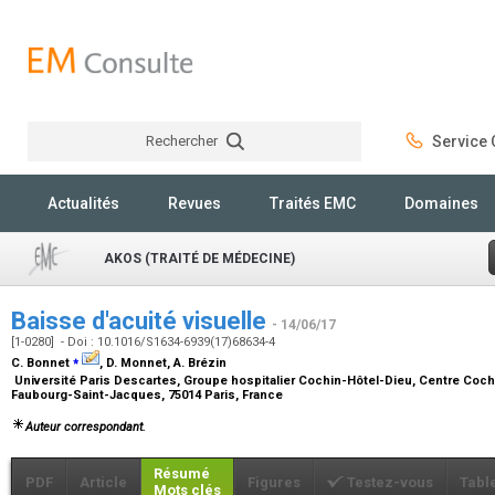
Rechercher
Service C
Rechercher
Actualités
Revues
Traités EMC
Domaines
AKOS (TRAITÉ DE MÉDECINE)
Baisse d'acuité visuelle
- 14/06/17
[1-0280] - Doi : 10.1016/S1634-6939(17)68634-4
⁎
C. Bonnet
, D. Monnet, A. Brézin
Université Paris Descartes, Groupe hospitalier Cochin-Hôtel-Dieu, Centre Cochi
Faubourg-Saint-Jacques, 75014 Paris, France
Auteur correspondant.
Résumé
PDF
Article
Figures
Testez-vous
Tabl
Mots clés