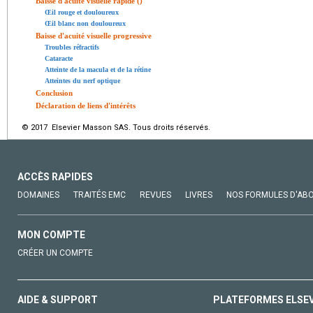
Baisse d'acuité visuelle rapide ()
Œil rouge et douloureux
Œil blanc non douloureux
Baisse d'acuité visuelle progressive
Troubles réfractifs
Cataracte
Atteinte de la macula et de la rétine
Atteintes du nerf optique
Conclusion
Déclaration de liens d'intérêts
© 2017 Elsevier Masson SAS. Tous droits réservés.
ACCÈS RAPIDES
DOMAINES
TRAITÉS EMC
REVUES
LIVRES
NOS FORMULES D'AB
MON COMPTE
CRÉER UN COMPTE
AIDE & SUPPORT
PLATEFORMES ELSE