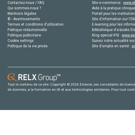
Contactez-nous / FAQ
Site e-commerce :
www.el
Qui sommes-nous ?
Aide à la pratique clinique
Mentions légales
Portail pour les institution
© - Avertissements
Site d'information sur l'E
Termes et conditions d'utilisation
E-learning pour les infirmi
Politique rédactionnelle
Bibliothèque d'e-books Els
Politique publicitaire
Blog special IFSI :
www.gen
Cookie settings
Suivez notre actualité sur
Politique de la vie privée
Site d'emploi en santé :
e
Tout le contenu de ce site: Copyright © 2026 Elsevier, ses concédants de licence e
de données, a la formation en IA et aux technologies similaires. Pour tout con