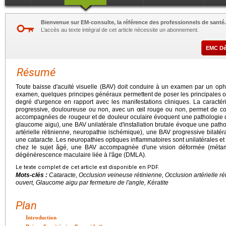
Bienvenue sur EM-consulte, la référence des professionnels de santé.
L’accès au texte intégral de cet article nécessite un abonnement.
EMC D
Résumé
Toute baisse d'acuité visuelle (BAV) doit conduire à un examen par un opht
examen, quelques principes généraux permettent de poser les principales or
degré d'urgence en rapport avec les manifestations cliniques. La caractéri
progressive, douloureuse ou non, avec un œil rouge ou non, permet de c
accompagnées de rougeur et de douleur oculaire évoquent une pathologie du
glaucome aigu), une BAV unilatérale d'installation brutale évoque une path
artérielle rétinienne, neuropathie ischémique), une BAV progressive bilatéra
une cataracte. Les neuropathies optiques inflammatoires sont unilatérales et t
chez le sujet âgé, une BAV accompagnée d'une vision déformée (métamo
dégénérescence maculaire liée à l'âge (DMLA).
Le texte complet de cet article est disponible en PDF.
Mots-clés :
Cataracte, Occlusion veineuse rétinienne, Occlusion artérielle 
ouvert, Glaucome aigu par fermeture de l'angle, Kératite
Plan
Introduction