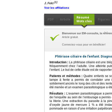
[1]
J. Feki
Voir les affiliations
Résumé
PDF
Article
Figures
Mots clés
Bienvenue sur EM-consulte, la référen
Article gratuit.
Connectez-vous pour en bénéficier!
Phtiriase ciliaire de l’enfant. Diagno
Introduction :
La phtiriase ciliaire est une blé
fréquemment chez l’adulte. Une atteinte pub
l’enfant. Le but de cette étude est de rapporter 
Patients et méthodes :
Quatre enfants se so
lampe à fente a permis de constater une ir
solidement ancrés le long des cils et des len
été menée et un examen parasitologique a été
Résultats :
L’examen parasitologique a permis 
de l’enquête au sein de l’entourage a permis d
la literie. Une extraction du parasite à la p
d’oxyde jaune de mercure 1 % a été instaur
pommade en raison d’une irritation palpébrale 