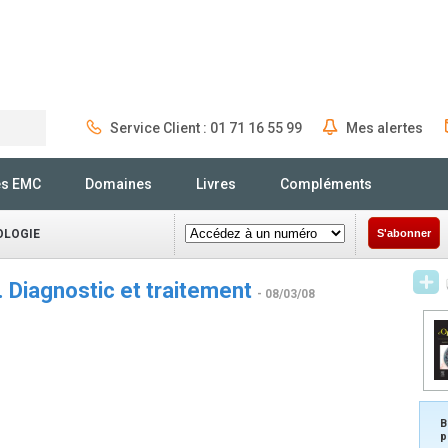
Service Client : 01 71 16 55 99
Mes alertes
Rechercher
és EMC
Domaines
Livres
Compléments
OLOGIE
S'abonner
nt. Diagnostic et traitement
- 08/03/08
B
p