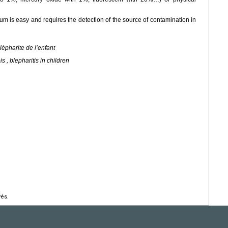
um is easy and requires the detection of the source of contamination in
 blépharite de l’enfant
s , blepharitis in children
vés.