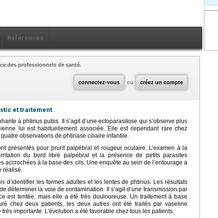
Références
ce des professionnels de santé.
connectez-vous
ou
créez un compte
stic et traitement
pharite à phtirius pubis. Il s’agit d’une ectoparasitose qui s’observe plus
ienne lui est habituellement associée. Elle est cependant rare chez
quatre observations de phtiriase ciliaire infantile.
nt présentés pour prurit palpébral et rougeur oculaire. L’examen à la
ritation du bord libre palpébral et la présence de petits parasites
tes accrochées à la base des cils. Une enquête au sein de l’entourage a
 réalisé.
d’identifier les formes adultes et les lentes de phtirius. Les résultats
e déterminer la voie de contamination. Il s’agit d’une transmission par
ince est tentée, mais elle a été très douloureuse. Un traitement à base
é chez deux patients, les deux autres ont été traités par vaseline
très importante. L’évolution a été favorable chez tous les patients.