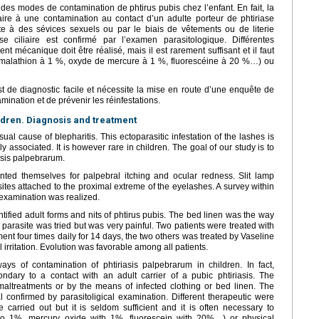
des modes de contamination de phtirus pubis chez l’enfant. En fait, la
ndaire à une contamination au contact d’un adulte porteur de phtiriase
te à des sévices sexuels ou par le biais de vêtements ou de literie
ase ciliaire est confirmé par l’examen parasitologique. Différentes
t mécanique doit être réalisé, mais il est rarement suffisant et il faut
 (malathion à 1 %, oxyde de mercure à 1 %, fluorescéine à 20 %…) ou
st de diagnostic facile et nécessite la mise en route d’une enquête de
mination et de prévenir les réinfestations.
ldren. Diagnosis and treatment
al cause of blepharitis. This ectoparasitic infestation of the lashes is
ly associated. It is however rare in children. The goal of our study is to
iasis palpebrarum.
ted themselves for palpebral itching and ocular redness. Slit lamp
tes attached to the proximal extreme of the eyelashes. A survey within
 examination was realized.
tified adult forms and nits of phtirus pubis. The bed linen was the way
 parasite was tried but was very painful. Two patients were treated with
nt four times daily for 14 days, the two others was treated by Vaseline
rritation. Evolution was favorable among all patients.
s of contamination of phtiriasis palpebrarum in children. In fact,
ndary to a contact with an adult carrier of a pubic phtiriasis. The
altreatments or by the means of infected clothing or bed linen. The
al confirmed by parasitoligical examination. Different therapeutic were
carried out but it is seldom sufficient and it is often necessary to
 to 1%, mercury oxide with 1%, fluorescein with 20%…) or physical