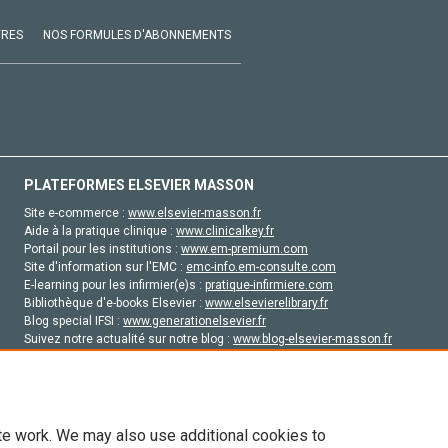
VRES
NOS FORMULES D'ABONNEMENTS
PLATEFORMES ELSEVIER MASSON
Site e-commerce :
www.elsevier-masson.fr
Aide à la pratique clinique :
www.clinicalkey.fr
Portail pour les institutions :
www.em-premium.com
Site d'information sur l'EMC :
emc-info.em-consulte.com
E-learning pour les infirmier(e)s :
pratique-infirmiere.com
Bibliothèque d'e-books Elsevier :
www.elsevierelibrary.fr
Blog special IFSI :
www.generationelsevier.fr
Suivez notre actualité sur notre blog :
www.blog-elsevier-masson.fr
Site d'emploi en santé :
emploisante.com
te work. We may also use additional cookies to