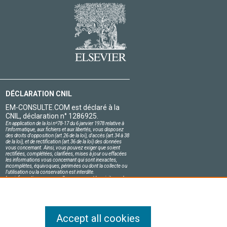
DÉCLARATION CNIL
EM-CONSULTE.COM est déclaré à la
CNIL, déclaration n° 1286925.
En application de la loi nº78-17 du 6 janvier 1978 relative à
l'informatique, aux fichiers et aux libertés, vous disposez
des droits d'opposition (art.26 de la loi), d'accès (art.34 à 38
de la loi), et de rectification (art.36 de la loi) des données
vous concernant. Ainsi, vous pouvez exiger que soient
rectifiées, complétées, clarifiées, mises à jour ou effacées
les informations vous concernant qui sont inexactes,
incomplètes, équivoques, périmées ou dont la collecte ou
l'utilisation ou la conservation est interdite.
Les informations personnelles concernant les visiteurs de
notre site, y compris leur identité, sont confidentielles.
Le responsable du site s'engage sur l'honneur à respecter
les conditions légales de confidentialité applicables en
France et à ne pas divulguer ces informations à des tiers.
Accept all cookies