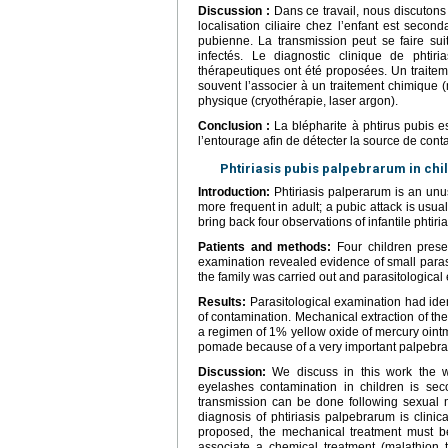
Discussion :
Dans ce travail, nous discutons 
localisation ciliaire chez l’enfant est seco
pubienne. La transmission peut se faire sui
infectés. Le diagnostic clinique de phtiri
thérapeutiques ont été proposées. Un traitemen
souvent l’associer à un traitement chimique
physique (cryothérapie, laser argon).
Conclusion :
La blépharite à phtirus pubis e
l’entourage afin de détecter la source de conta
Phtiriasis pubis palpebrarum in chi
Introduction:
Phtiriasis palperarum is an unusu
more frequent in adult; a pubic attack is usual
bring back four observations of infantile phtir
Patients and methods:
Four children presen
examination revealed evidence of small parasi
the family was carried out and parasitological
Results:
Parasitological examination had iden
of contamination. Mechanical extraction of the
a regimen of 1% yellow oxide of mercury ointme
pomade because of a very important palpebral i
Discussion:
We discuss in this work the way
eyelashes contamination in children is seco
transmission can be done following sexual m
diagnosis of phtiriasis palpebrarum is clinic
proposed, the mechanical treatment must be 
associate a chemical treatment (malathion