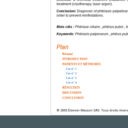
treatment (cryotherapy, laser argon).
Conclusion:
Diagnosis of phtiriasis palpebrar
order to prevent reinfestations.
Mots clés :
Phtiriase ciliaire , phtirius pubis ,
Keywords:
Phtiriasis palperarum , phtirus pubi
Plan
Résumé
INTRODUCTION
PATIENTS ET MÉTHODES
Cas n° 1
Cas n° 2
Cas n° 3
Cas n° 4
RÉSULTATS
DISCUSSION
CONCLUSION
© 2005 Elsevier Masson SAS. Tous droits réser