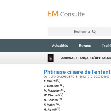
Rechercher
Actualités
Revues
Trait
JOURNAL FRANÇAIS D'OPHTALM
Phtiriase ciliaire de l’enfa
Doi : JFO-09-2005-28-7-0181-5512-101019-200506600
[1]
F. Charfi
,
[1]
Z. Ben Zina
,
[1]
M. Maazoun
,
[1]
W. Kharrat
,
[1]
D. Sellami
,
[2]
F. Makni
,
[2]
A. Ayadi
,