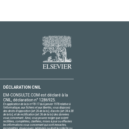
DÉCLARATION CNIL
EM-CONSULTE.COM est déclaré à la
CNIL, déclaration n° 1286925.
En application de la loi nº78-17 du 6 janvier 1978 relative à
l'informatique, aux fichiers et aux libertés, vous disposez
des droits d'opposition (art.26 de la loi), d'accès (art.34 à 38
de la loi), et de rectification (art.36 de la loi) des données
vous concernant. Ainsi, vous pouvez exiger que soient
rectifiées, complétées, clarifiées, mises à jour ou effacées
les informations vous concernant qui sont inexactes,
incomplètes, équivoques, périmées ou dont la collecte ou