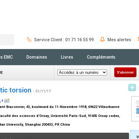
Service Client : 01 71 16 55 99
Mes alertes
Rechercher
és EMC
Domaines
Livres
Compléments
UE
S'abonner
tic torsion
- 01/11/17
c
u
ment Braconnier, 43, boulevard du 11-Novembre-1918, 69622 Villeurbanne
culté des sciences d'Orsay, Université Paris-Sud, 91405 Orsay cedex,
an University, Shanghai 200433, PR China
B