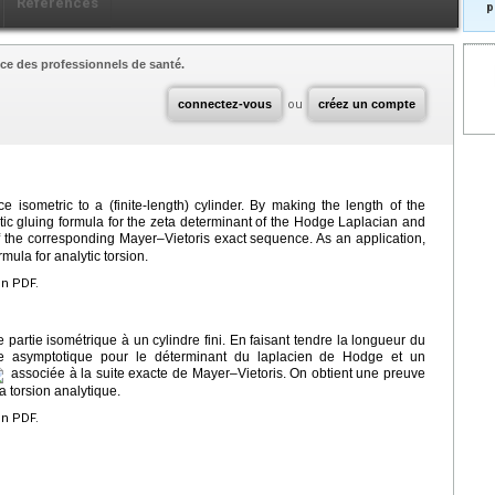
Références
p
ce des professionnels de santé.
connectez-vous
ou
créez un compte
isometric to a (finite-length) cylinder. By making the length of the
otic gluing formula for the zeta determinant of the Hodge Laplacian and
 the corresponding Mayer–Vietoris exact sequence. As an application,
rmula for analytic torsion.
en PDF.
artie isométrique à un cylindre fini. En faisant tendre la longueur du
mule asymptotique pour le déterminant du laplacien de Hodge et un
associée à la suite exacte de Mayer–Vietoris. On obtient une preuve
a torsion analytique.
en PDF.