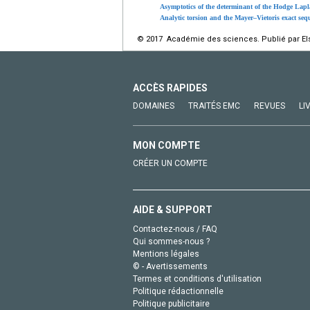
Asymptotics of the determinant of the Hodge Lapl
Analytic torsion and the Mayer–Vietoris exact seq
© 2017 Académie des sciences. Publié par Els
ACCÈS RAPIDES
DOMAINES
TRAITÉS EMC
REVUES
LI
MON COMPTE
CRÉER UN COMPTE
AIDE & SUPPORT
Contactez-nous / FAQ
Qui sommes-nous ?
Mentions légales
© - Avertissements
Termes et conditions d'utilisation
Politique rédactionnelle
Politique publicitaire