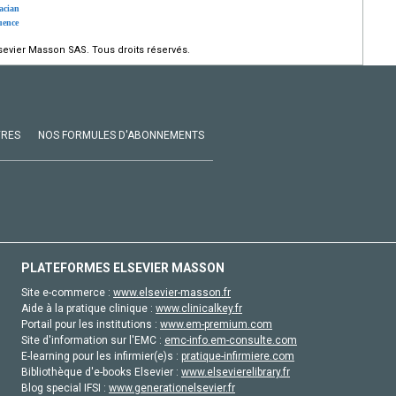
acian
uence
evier Masson SAS. Tous droits réservés.
VRES
NOS FORMULES D'ABONNEMENTS
PLATEFORMES ELSEVIER MASSON
Site e-commerce :
www.elsevier-masson.fr
Aide à la pratique clinique :
www.clinicalkey.fr
Portail pour les institutions :
www.em-premium.com
Site d'information sur l'EMC :
emc-info.em-consulte.com
E-learning pour les infirmier(e)s :
pratique-infirmiere.com
Bibliothèque d'e-books Elsevier :
www.elsevierelibrary.fr
Blog special IFSI :
www.generationelsevier.fr