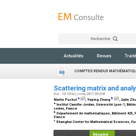
Rechercher
Actualités
Revues
Trait
COMPTES RENDUS MATHÉMATIQ
Scattering matrix and analy
Doi : 10.1016/j.crma.2017.09.018
a
b
Martin Puchol
, Yeping Zhang
, Jialin Zh
a
Institut Camille-Jordan, Université Lyon-1, Bâti
cedex, France
b
Département de mathématiques, Bâtiment 425, Fa
France
c
Shanghai Center for Mathematical Sciences, Fud
Résumé