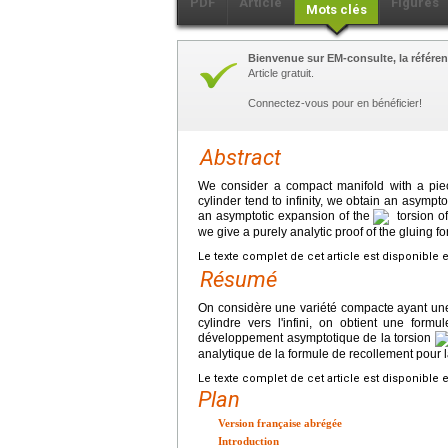
PDF
Article
Figures
Mots clés
Bienvenue sur EM-consulte, la référen
Article gratuit.
Connectez-vous pour en bénéficier!
Abstract
We consider a compact manifold with a piece 
cylinder tend to infinity, we obtain an asympt
an asymptotic expansion of the
torsion of
we give a purely analytic proof of the gluing fo
Le texte complet de cet article est disponible 
Résumé
On considère une variété compacte ayant une p
cylindre vers l'infini, on obtient une for
développement asymptotique de la torsion
analytique de la formule de recollement pour l
Le texte complet de cet article est disponible 
Plan
Version française abrégée
Introduction