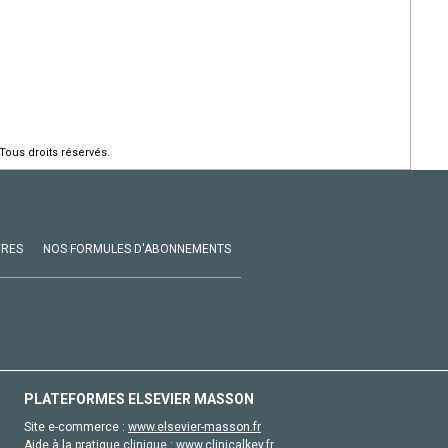
Tous droits réservés.
VRES
NOS FORMULES D'ABONNEMENTS
PLATEFORMES ELSEVIER MASSON
Site e-commerce :
www.elsevier-masson.fr
Aide à la pratique clinique :
www.clinicalkey.fr