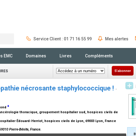
Service Client : 01 71 16 55 99
Mes alertes
Rechercher
és EMC
Domaines
Livres
Compléments
IRES
S'abonner
pathie nécrosante staphylococcique !
-
a
ymond
ncérologie thoracique, groupement hospitalier sud, hospices civils de
pitalier Édouard-Herriot, hospices civils de Lyon, 69003 Lyon, France
9310 Pierre-Bénite, France.
B