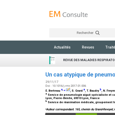
Rechercher
Actualités
Revues
Trait
REVUE DES MALADIES RESPIRATO
Un cas atypique de pneumo
29/11/17
Doi : 10.1016/j.rmr.2017.01.006
a
,
⁎
a
b
E. Bertreau
, S. Grard
, T. Baudry
, N. Fre
a
Service de pneumologie aiguë spécialisée et ca
Lyon, Pierre-Bénite, 69310 Lyon, France
b
Service de réanimation médicale, groupement hos
⁎
Auteur correspondant. 165, chemin du Grand-Revoyet, 6