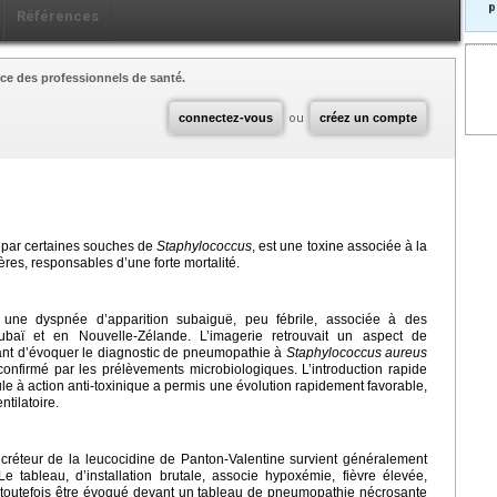
p
Références
ce des professionnels de santé.
connectez-vous
ou
créez un compte
 par certaines souches de
Staphylococcus
, est une toxine associée à la
es, responsables d’une forte mortalité.
une dyspnée d’apparition subaiguë, peu fébrile, associée à des
baï et en Nouvelle-Zélande. L’imagerie retrouvait un aspect de
ant d’évoquer le diagnostic de pneumopathie à
Staphylococcus aureus
confirmé par les prélèvements microbiologiques. L’introduction rapide
e à action anti-toxinique a permis une évolution rapidement favorable,
ntilatoire.
créteur de la leucocidine de Panton-Valentine survient généralement
e tableau, d’installation brutale, associe hypoxémie, fièvre élevée,
t toutefois être évoqué devant un tableau de pneumopathie nécrosante