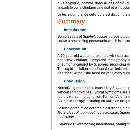
plus atypique, comme dans le cas décrit ici
linézolide ou la clindamycine doit être introdu
Le texte complet de cet article est disponible 
Summary
Introduction
Some strains of
Staphylococcus aureus
produc
cause a necrotizing pneumonia which is associ
Observation
A 70-year-old woman presented with sub-acute
and New Zealand. Computed tomography sho
pneumonia caused by
S
.
aureus
producing Pan
The rapid initiation of adequate antimicrobia
treatment, without the need for ventilatory supp
Conclusion
Necrotizing pneumonia caused by
S
.
aureus
p
without comorbidities. Typical symptoms are 
rapidly worsening condition. Panton-Valentine 
Antibiotic therapy including an antitoxin drug 
Le texte complet de cet article est disponible 
Mots clés :
Pneumopathie nécrosante,
Staph
Linézolide
Keywords :
Necrotizing pneumonia,
Staphylo