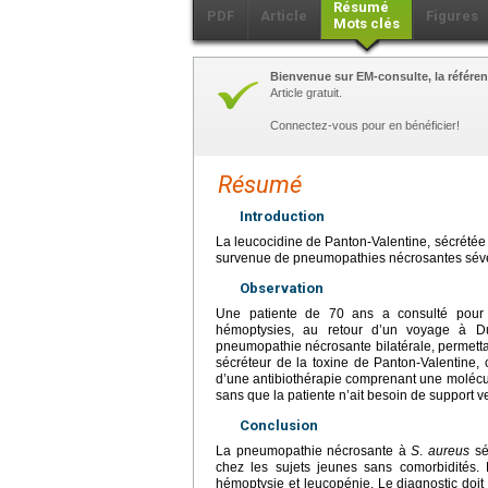
Résumé
PDF
Article
Figures
Mots clés
Bienvenue sur EM-consulte, la référen
Article gratuit.
Connectez-vous pour en bénéficier!
Résumé
Introduction
La leucocidine de Panton-Valentine, sécrétée
survenue de pneumopathies nécrosantes sévèr
Observation
Une patiente de 70 ans a consulté pour 
hémoptysies, au retour d’un voyage à Du
pneumopathie nécrosante bilatérale, permett
sécréteur de la toxine de Panton-Valentine, 
d’une antibiothérapie comprenant une molécul
sans que la patiente n’ait besoin de support ve
Conclusion
La pneumopathie nécrosante à
S
.
aureus
sé
chez les sujets jeunes sans comorbidités. L
hémoptysie et leucopénie. Le diagnostic doi