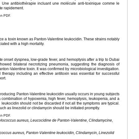
. Une antibiothérapie incluant une molécule anti-toxinique comme le
ite rapidement.
en PDF.
e a toxin known as Panton-Valentine leukocidin. These strains notably
ated with a high mortality.
 onset dyspnea, low-grade fever, and hemoptysis after a trip to Dubai
wed bilateral necrotizing pneumonia, suggesting the diagnosis of
ton-Valentine toxin. It was confirmed by microbiological investigation.
l therapy including an effective antitoxin was essential for successful
ort.
roducing Panton-Valentine leukocidin usually occurs in young subjects
a combination of hypoxemia, high fever, hemoptysis, leukopenia, and a
leukocidin should not be discarded if not all the symptoms are typical.
such as linezolid or clindamycin should be initiated promptly.
en PDF.
ylococcus aureus
, Leucocidine de Panton-Valentine, Clindamycine,
coccus aureus
, Panton-Valentine leukocidin, Clindamycin, Linezolid