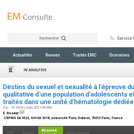
Rechercher
Service C
Rechercher
Actualités
Revues
Traités EMC
Domaines
IN ANALYSIS
Destins du sexuel et sexualité à l’épreuve d
qualitative d’une population d’adolescents e
traités dans une unité d’hématologie dédié
Doi : 10.1016/j.inan.2017.09.006
É. Ricadat
CRPMS EA 3522, IUH EA 3518, université Paris Diderot, 75013 Paris, France
Résumé
PDF
Article
Références