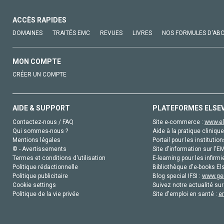
ACCÈS RAPIDES
DOMAINES
TRAITÉS EMC
REVUES
LIVRES
NOS FORMULES D'AB
MON COMPTE
CRÉER UN COMPTE
AIDE & SUPPORT
PLATEFORMES ELSE
Contactez-nous / FAQ
Site e-commerce :
www.el
Qui sommes-nous ?
Aide à la pratique clinique
Mentions légales
Portail pour les institution
© - Avertissements
Site d'information sur l'E
Termes et conditions d'utilisation
E-learning pour les infirmi
Politique rédactionnelle
Bibliothèque d'e-books Els
Politique publicitaire
Blog special IFSI :
www.gen
Cookie settings
Suivez notre actualité sur
Politique de la vie privée
Site d'emploi en santé :
e