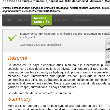
Service de chirurgie thoracique, hôpital Razi CHU Mohamed VI, Marrakech, Ma
⁎
Auteur correspondant. Service de chirurgie thoracique, hôpital militaire Avicenne, 40000
hôpital militaire AvicenneMarrakech40000Maroc
Résumé
PDF
Article
Figures
Références
Mots clés
Bienvenue sur EM-consulte, la référence des professionnels de santé.
Article gratuit.
c
Connectez-vous pour en bénéficier!
vo
Résumé
co
Le Maroc est un pays d’endémie aussi bien pour la tuberculose pulmon
coexistence de ces deux affections au niveau pulmonaire est rare, surtout
nous rapportons le cas d’un kyste hydatique du poumon associé à une infecti
méconnu avant l’intervention chirurgicale d’autant plus que le bilan ph
confrontés à des difficultés opératoires à cause de l’inflammation périlésionnel
suites opératoires ont été simples. Nous rapportons ce cas afin de rappeler qu
gardée à l’esprit, surtout dans les pays endémiques.
Le texte complet de cet article est disponible en PDF.
Summary
Morocco is an endemic area for both hydatid cyst and tuberculosis (TB). Th
lung is unusual, especially when localized in the same area. We describ