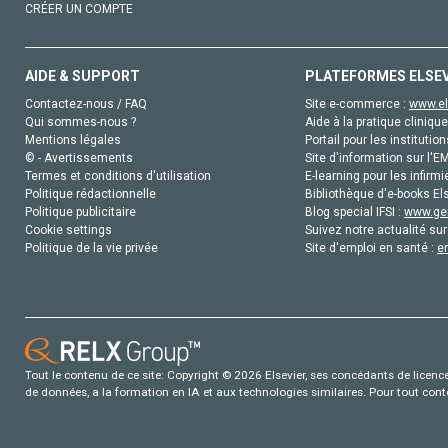
CRÉER UN COMPTE
AIDE & SUPPORT
PLATEFORMES ELSE
Contactez-nous / FAQ
Site e-commerce :
www.el
Qui sommes-nous ?
Aide à la pratique clinique
Mentions légales
Portail pour les institution
© - Avertissements
Site d'information sur l'E
Termes et conditions d'utilisation
E-learning pour les infirmi
Politique rédactionnelle
Bibliothèque d'e-books Els
Politique publicitaire
Blog special IFSI :
www.gen
Cookie settings
Suivez notre actualité sur
Politique de la vie privée
Site d'emploi en santé :
e
Tout le contenu de ce site: Copyright © 2026 Elsevier, ses concédants de licence e
de données, a la formation en IA et aux technologies similaires. Pour tout con