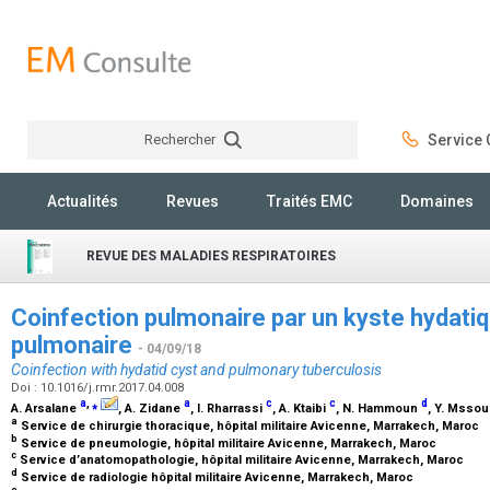
Rechercher
Service C
Rechercher
Actualités
Revues
Traités EMC
Domaines
REVUE DES MALADIES RESPIRATOIRES
Coinfection pulmonaire par un kyste hydati
pulmonaire
- 04/09/18
Coinfection with hydatid cyst and pulmonary tuberculosis
Doi : 10.1016/j.rmr.2017.04.008
a
,
⁎
a
c
c
d
A. Arsalane
, A. Zidane
, I. Rharrassi
, A. Ktaibi
, N. Hammoun
, Y. Msso
a
Service de chirurgie thoracique, hôpital militaire Avicenne, Marrakech, Maroc
b
Service de pneumologie, hôpital militaire Avicenne, Marrakech, Maroc
c
Service d’anatomopathologie, hôpital militaire Avicenne, Marrakech, Maroc
d
Service de radiologie hôpital militaire Avicenne, Marrakech, Maroc
e