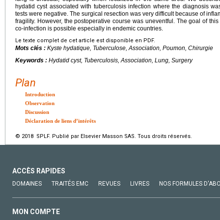
hydatid cyst associated with tuberculosis infection where the diagnosis 
tests were negative. The surgical resection was very difficult because of infl
fragility. However, the postoperative course was uneventful. The goal of this
co-infection is possible especially in endemic countries.
Le texte complet de cet article est disponible en PDF.
Mots clés :
Kyste hydatique, Tuberculose, Association, Poumon, Chirurgie
Keywords :
Hydatid cyst, Tuberculosis, Association, Lung, Surgery
Plan
Introduction
Observation
Discussion
Déclaration de liens d’intérêts
© 2018 SPLF. Publié par Elsevier Masson SAS. Tous droits réservés.
ACCÈS RAPIDES
DOMAINES
TRAITÉS EMC
REVUES
LIVRES
NOS FORMULES D'AB
MON COMPTE