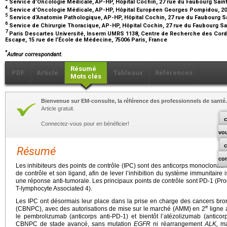
Service d’Oncologie Médicale, AP-HP, Hôpital Cochin, 27 rue du Faubourg Sain
4
Service d’Oncologie Médicale, AP-HP, Hôpital Européen Georges Pompidou, 20 
5
Service d’Anatomie Pathologique, AP-HP, Hôpital Cochin, 27 rue du Faubourg S
6
Service de Chirurgie Thoracique, AP-HP, Hôpital Cochin, 27 rue du Faubourg Sa
7
Paris Descartes Université, Inserm UMRS 1138, Centre de Recherche des Cord
Escape, 15 rue de l’École de Médecine, 75006 Paris, France
*
Auteur correspondant.
Résumé
PDF
Article
Tableaux
Références
Mots clés
Bienvenue sur EM-consulte, la référence des professionnels de santé.
Article gratuit.
c
Connectez-vous pour en bénéficier!
vo
Résumé
co
Les inhibiteurs des points de contrôle (IPC) sont des anticorps monoclonaux 
de contrôle et son ligand, afin de lever l’inhibition du système immunitaire i
une réponse anti-tumorale. Les principaux points de contrôle sont PD-1 (P
T-lymphocyte Associated 4).
Les IPC ont désormais leur place dans la prise en charge des cancers bro
e
(CBNPC), avec des autorisations de mise sur le marché (AMM) en 2
ligne 
le pembrolizumab (anticorps anti-PD-1) et bientôt l’atézolizumab (anticorp
CBNPC de stade avancé, sans mutation
EGFR
ni réarrangement
ALK,
ma