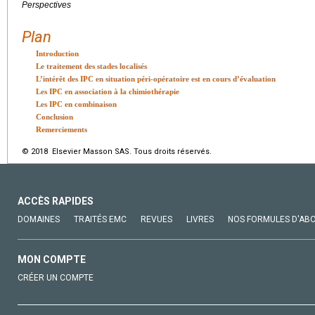
Perspectives
Plan
Introduction
Le traitement des stades localisés
L’intérêt des IPC en situation péri-opératoire est en cours d’évaluation
Les IPC en association à la chimiothérapie
Les IPC en combinaison
Conclusion
Remerciements
© 2018 Elsevier Masson SAS. Tous droits réservés.
ACCÈS RAPIDES
DOMAINES
TRAITÉS EMC
REVUES
LIVRES
NOS FORMULES D'AB
MON COMPTE
CRÉER UN COMPTE