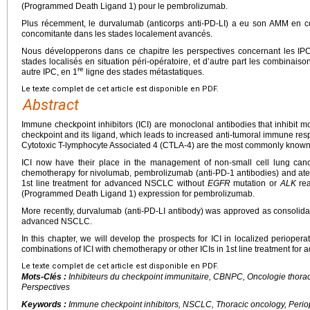
(Programmed Death Ligand 1) pour le pembrolizumab.
Plus récemment, le durvalumab (anticorps anti-PD-LI) a eu son AMM en co
concomitante dans les stades localement avancés.
Nous développerons dans ce chapitre les perspectives concernant les IP
stades localisés en situation péri-opératoire, et d’autre part les combinais
re
autre IPC, en 1
ligne des stades métastatiques.
Le texte complet de cet article est disponible en PDF.
Abstract
Immune checkpoint inhibitors (ICI) are monoclonal antibodies that inhibit 
checkpoint and its ligand, which leads to increased anti-tumoral immune 
Cytotoxic T-lymphocyte Associated 4 (CTLA-4) are the most commonly know
ICI now have their place in the management of non-small cell lung can
chemotherapy for nivolumab, pembrolizumab (anti-PD-1 antibodies) and ate
1st line treatment for advanced NSCLC without
EGFR
mutation or
ALK
rea
(Programmed Death Ligand 1) expression for pembrolizumab.
More recently, durvalumab (anti-PD-LI antibody) was approved as consolidat
advanced NSCLC.
In this chapter, we will develop the prospects for ICI in localized perioper
combinations of ICI with chemotherapy or other ICIs in 1st line treatment fo
Le texte complet de cet article est disponible en PDF.
Mots-Clés :
Inhibiteurs du checkpoint immunitaire, CBNPC, Oncologie thorac
Perspectives
Keywords :
Immune checkpoint inhibitors, NSCLC, Thoracic oncology, Perio