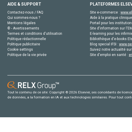
AIDE & SUPPORT
PLATEFORMES ELSE
Contactez-nous / FAQ
Site e-commerce :
www.el
Qui sommes-nous ?
Aide à la pratique clinique
Mentions légales
Portail pour les institution
© - Avertissements
Site d'information sur l'E
Termes et conditions d'utilisation
E-learning pour les infirmi
Politique rédactionnelle
Bibliothèque d'e-books Els
Politique publicitaire
Blog special IFSI :
www.gen
Cookie settings
Suivez notre actualité sur
Politique de la vie privée
Site d'emploi en santé :
e
Tout le contenu de ce site: Copyright © 2026 Elsevier, ses concédants de licence e
de données, a la formation en IA et aux technologies similaires. Pour tout con