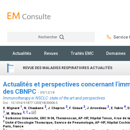
Rechercher
Service C
Rechercher
Actualités
Revues
Traités EMC
Domaines
REVUE DES MALADIES RESPIRATOIRES ACTUALITÉS
Actualités et perspectives concernant l’im
des CBNPC
- 09/12/18
Immunotherapy in NSCLC: state of the art and perspectives
Doi : 10.1016/S1877-1203(18)30006-5
1
2
2
2
3
4
X. Mignard
, N. Chaabane
, J. Chapron
, F. Giraud
, J. Arrondeau
, E. Fabre
, 
7
2
,
7
,
⁎
, M. Wislez
1
Sorbonne Université, GRC N 04, Theranoscan, AP-HP, Hôpital Tenon, 4 rue de la
2
Unité d’Oncologie Thoracique, Service de Pneumologie, AP-HP, Hôpital Cochin
Paris, France
3