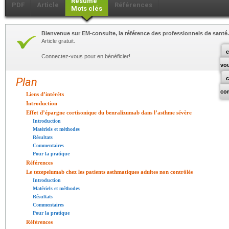
Résumé
PDF
Article
Références
Mots clés
Bienvenue sur EM-consulte, la référence des professionnels de santé.
Article gratuit.
c
Connectez-vous pour en bénéficier!
vo
Plan
co
Liens d’intérêts
Introduction
Effet d’épargne cortisonique du benralizumab dans l’asthme sévère
Introduction
Matériels et méthodes
Résultats
Commentaires
Pour la pratique
Références
Le tezepelumab chez les patients asthmatiques adultes non contrôlés
Introduction
Matériels et méthodes
Résultats
Commentaires
Pour la pratique
Références