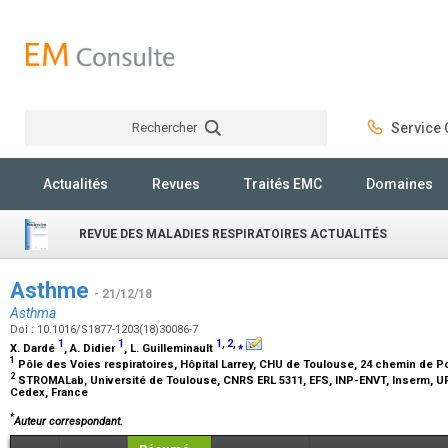
Rechercher
Service C
Rechercher
Actualités
Revues
Traités EMC
Domaines
REVUE DES MALADIES RESPIRATOIRES ACTUALITÉS
Asthme
- 21/12/18
Asthma
Doi : 10.1016/S1877-1203(18)30086-7
1
1
1
,
2
,
⁎
X. Dardé
, A. Didier
, L. Guilleminault
1
Pôle des Voies respiratoires, Hôpital Larrey, CHU de Toulouse, 24 chemin de P
2
STROMALab, Université de Toulouse, CNRS ERL 5311, EFS, INP-ENVT, Inserm, UP
Cedex, France
*
Auteur correspondant.