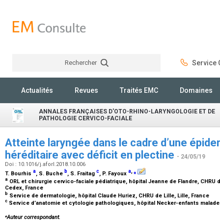
Rechercher
Service C
Rechercher
Actualités
Revues
Traités EMC
Domaines
ANNALES FRANÇAISES D'OTO-RHINO-LARYNGOLOGIE ET DE
PATHOLOGIE CERVICO-FACIALE
Atteinte laryngée dans le cadre d’une épid
héréditaire avec déficit en plectine
- 24/05/19
Doi : 10.1016/j.aforl.2018.10.006
a
b
c
a
,
⁎
T. Bourhis
, S. Buche
, S. Fraitag
, P. Fayoux
a
ORL et chirurgie cervico-faciale pédiatrique, hôpital Jeanne de Flandre, CHRU d
Cedex, France
b
Service de dermatologie, hôpital Claude Huriez, CHRU de Lille, Lille, France
c
Service d’anatomie et cytologie pathologiques, hôpital Necker-enfants malade
⁎
Auteur correspondant.