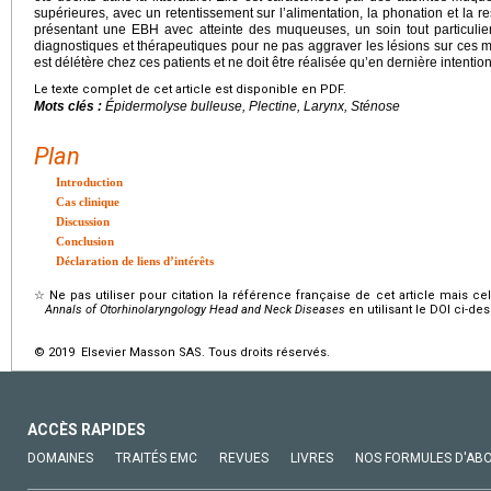
supérieures, avec un retentissement sur l’alimentation, la phonation et la r
présentant une EBH avec atteinte des muqueuses, un soin tout particulier
diagnostiques et thérapeutiques pour ne pas aggraver les lésions sur ces m
est délétère chez ces patients et ne doit être réalisée qu’en dernière intention
Le texte complet de cet article est disponible en PDF.
Mots clés :
Épidermolyse bulleuse, Plectine, Larynx, Sténose
Plan
Introduction
Cas clinique
Discussion
Conclusion
Déclaration de liens d’intérêts
☆
Ne pas utiliser pour citation la référence française de cet article mais cel
Annals of Otorhinolaryngology Head and Neck Diseases
en utilisant le DOI ci-de
© 2019 Elsevier Masson SAS. Tous droits réservés.
ACCÈS RAPIDES
DOMAINES
TRAITÉS EMC
REVUES
LIVRES
NOS FORMULES D'AB