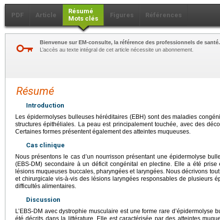
Résumé
PDF
Article
Figures
Références
Mots clés
Bienvenue sur EM-consulte, la référence des professionnels de santé.
L’accès au texte intégral de cet article nécessite un abonnement.
Résumé
Introduction
Les épidermolyses bulleuses héréditaires (EBH) sont des maladies congénita
structures épithéliales. La peau est principalement touchée, avec des déc
Certaines formes présentent également des atteintes muqueuses.
Cas clinique
Nous présentons le cas d’un nourrisson présentant une épidermolyse bull
(EBS-DM) secondaire à un déficit congénital en plectine. Elle a été pris
lésions muqueuses buccales, pharyngées et laryngées. Nous décrivons tout p
et chirurgicale vis-à-vis des lésions laryngées responsables de plusieurs é
difficultés alimentaires.
Discussion
L’EBS-DM avec dystrophie musculaire est une forme rare d’épidermolyse bu
été décrits dans la littérature. Elle est caractérisée par des atteintes muq