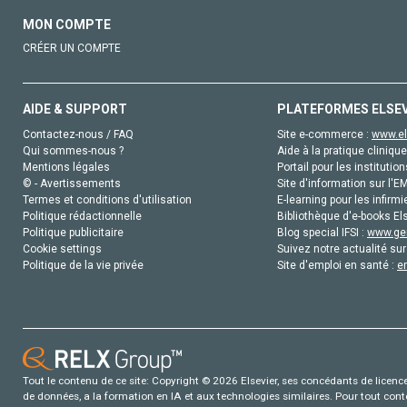
MON COMPTE
CRÉER UN COMPTE
AIDE & SUPPORT
PLATEFORMES ELSE
Contactez-nous / FAQ
Site e-commerce :
www.el
Qui sommes-nous ?
Aide à la pratique clinique
Mentions légales
Portail pour les institution
© - Avertissements
Site d'information sur l'E
Termes et conditions d'utilisation
E-learning pour les infirmi
Politique rédactionnelle
Bibliothèque d'e-books Els
Politique publicitaire
Blog special IFSI :
www.gen
Cookie settings
Suivez notre actualité sur
Politique de la vie privée
Site d'emploi en santé :
e
Tout le contenu de ce site: Copyright © 2026 Elsevier, ses concédants de licence e
de données, a la formation en IA et aux technologies similaires. Pour tout con