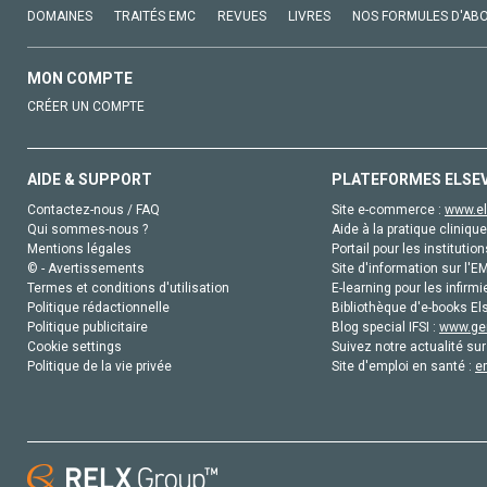
DOMAINES
TRAITÉS EMC
REVUES
LIVRES
NOS FORMULES D'AB
MON COMPTE
CRÉER UN COMPTE
AIDE & SUPPORT
PLATEFORMES ELSE
Contactez-nous / FAQ
Site e-commerce :
www.el
Qui sommes-nous ?
Aide à la pratique clinique
Mentions légales
Portail pour les institution
© - Avertissements
Site d'information sur l'E
Termes et conditions d'utilisation
E-learning pour les infirmi
Politique rédactionnelle
Bibliothèque d'e-books Els
Politique publicitaire
Blog special IFSI :
www.gen
Cookie settings
Suivez notre actualité sur
Politique de la vie privée
Site d'emploi en santé :
e