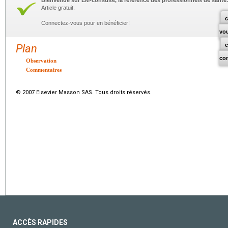
Bienvenue sur EM-consulte, la référence des professionnels de santé.
Article gratuit.
c
Connectez-vous pour en bénéficier!
vo
Plan
co
Observation
Commentaires
© 2007 Elsevier Masson SAS. Tous droits réservés.
ACCÈS RAPIDES