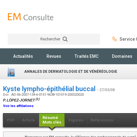
Rechercher
Service C
Rechercher
Actualités
Revues
Traités EMC
Domaines
ANNALES DE DERMATOLOGIE ET DE VÉNÉRÉOLOGIE
Kyste lympho-épithélial buccal
- 27/03/08
Doi : AD-06-2007-134-6-0151-9638-101019-200520020
[1]
P. LÓPEZ-JORNET
Voir les affiliations
Résumé
PDF
Article
Figures
Références
Mots clés