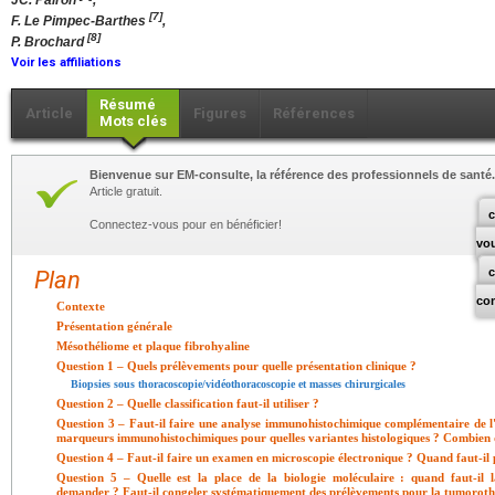
JC. Pairon
,
[7]
F. Le Pimpec-Barthes
,
[8]
P. Brochard
Voir les affiliations
Résumé
Article
Figures
Références
Mots clés
Bienvenue sur EM-consulte, la référence des professionnels de santé.
Article gratuit.
c
Connectez-vous pour en bénéficier!
vo
Plan
co
Contexte
Présentation générale
Mésothéliome et plaque fibrohyaline
Question 1 – Quels prélèvements pour quelle présentation clinique ?
Biopsies sous thoracoscopie/vidéothoracoscopie et masses chirurgicales
Question 2 – Quelle classification faut-il utiliser ?
Question 3 – Faut-il faire une analyse immunohistochimique complémentaire de
marqueurs immunohistochimiques pour quelles variantes histologiques ? Combien d'
Question 4 – Faut-il faire un examen en microscopie électronique ? Quand faut-il
Question 5 – Quelle est la place de la biologie moléculaire : quand faut-il la
demander ? Faut-il congeler systématiquement des prélèvements pour la tumorot