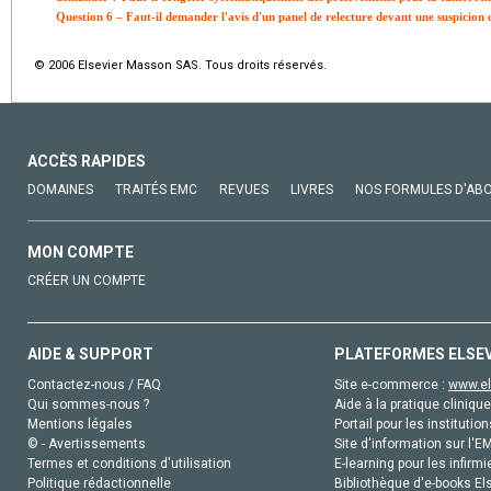
Question 6 – Faut-il demander l'avis d'un panel de relecture devant une suspicion
© 2006 Elsevier Masson SAS. Tous droits réservés.
ACCÈS RAPIDES
DOMAINES
TRAITÉS EMC
REVUES
LIVRES
NOS FORMULES D'AB
MON COMPTE
CRÉER UN COMPTE
AIDE & SUPPORT
PLATEFORMES ELSE
Contactez-nous / FAQ
Site e-commerce :
www.el
Qui sommes-nous ?
Aide à la pratique clinique
Mentions légales
Portail pour les institution
© - Avertissements
Site d'information sur l'E
Termes et conditions d'utilisation
E-learning pour les infirmi
Politique rédactionnelle
Bibliothèque d'e-books Els