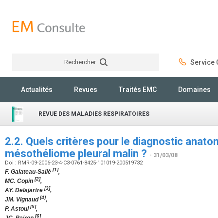
Rechercher
Service C
Rechercher
Actualités
Revues
Traités EMC
Domaines
REVUE DES MALADIES RESPIRATOIRES
2.2. Quels critères pour le diagnostic anat
mésothéliome pleural malin ?
- 31/03/08
Doi : RMR-09-2006-23-4-C3-0761-8425-101019-200519732
[1]
F. Galateau-Sallé
,
[2]
MC. Copin
,
[3]
AY. Delajartre
,
[4]
JM. Vignaud
,
[5]
P. Astoul
,
[6]