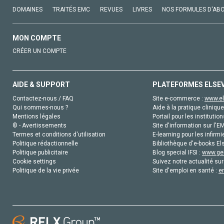
DOMAINES
TRAITÉS EMC
REVUES
LIVRES
NOS FORMULES D'AB
MON COMPTE
CRÉER UN COMPTE
AIDE & SUPPORT
PLATEFORMES ELSE
Contactez-nous / FAQ
Site e-commerce :
www.el
Qui sommes-nous ?
Aide à la pratique clinique
Mentions légales
Portail pour les institution
© - Avertissements
Site d'information sur l'E
Termes et conditions d'utilisation
E-learning pour les infirmi
Politique rédactionnelle
Bibliothèque d'e-books Els
Politique publicitaire
Blog special IFSI :
www.gen
Cookie settings
Suivez notre actualité sur
Politique de la vie privée
Site d'emploi en santé :
e