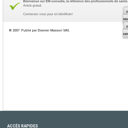
Bienvenue sur EM-consulte, la référence des professionnels de santé.
Article gratuit.
c
Connectez-vous pour en bénéficier!
vo
© 2007 Publié par Elsevier Masson SAS.
co
ACCÈS RAPIDES