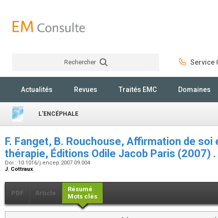
Rechercher
Service C
Rechercher
Actualités
Revues
Traités EMC
Domaines
L'ENCÉPHALE
F. Fanget, B. Rouchouse, Affirmation de soi
thérapie, Éditions Odile Jacob Paris (2007) 
Doi : 10.1016/j.encep.2007.09.004
J. Cottraux
Résumé
PDF
Article
Mots clés