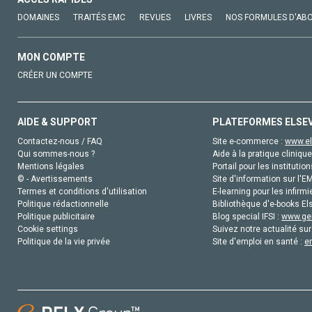
DOMAINES
TRAITÉS EMC
REVUES
LIVRES
NOS FORMULES D'AB
MON COMPTE
CRÉER UN COMPTE
AIDE & SUPPORT
PLATEFORMES ELSE
Contactez-nous / FAQ
Site e-commerce :
www.el
Qui sommes-nous ?
Aide à la pratique clinique
Mentions légales
Portail pour les institution
© - Avertissements
Site d'information sur l'E
Termes et conditions d'utilisation
E-learning pour les infirmi
Politique rédactionnelle
Bibliothèque d'e-books Els
Politique publicitaire
Blog special IFSI :
www.gen
Cookie settings
Suivez notre actualité sur
Politique de la vie privée
Site d'emploi en santé :
e