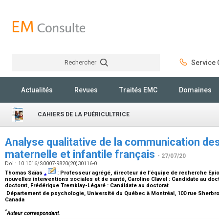
Rechercher
Service C
Rechercher
Actualités
Revues
Traités EMC
Domaines
CAHIERS DE LA PUÉRICULTRICE
Analyse qualitative de la communication des
maternelle et infantile français
- 27/07/20
Doi : 10.1016/S0007-9820(20)30116-0
Thomas Saïas
⁎
:
Professeur agrégé, directeur de l’équipe de recherche Epio
nouvelles interventions sociales et de santé
, Caroline Clavel :
Candidate au doc
doctorat
, Frédérique Tremblay-Légaré :
Candidate au doctorat
Département de psychologie, Université du Québec à Montréal, 100 rue Sherbro
Canada
*
Auteur correspondant.