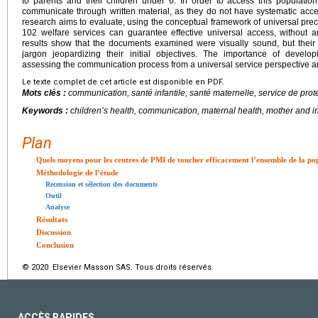
to parents and their children under 6. In order to access this population,
communicate through written material, as they do not have systematic acce
research aims to evaluate, using the conceptual framework of universal preca
102 welfare services can guarantee effective universal access, without an
results show that the documents examined were visually sound, but their 
jargon jeopardizing their initial objectives. The importance of deve
assessing the communication process from a universal service perspective a
Le texte complet de cet article est disponible en PDF.
Mots clés :
communication, santé infantile, santé maternelle, service de prote
Keywords :
children’s health, communication, maternal health, mother and in
Plan
Quels moyens pour les centres de PMI de toucher efficacement l’ensemble de la po
Méthodologie de l’étude
Recension et sélection des documents
Outil
Analyse
Résultats
Discussion
Conclusion
© 2020 Elsevier Masson SAS. Tous droits réservés.
ACCÈS RAPIDES