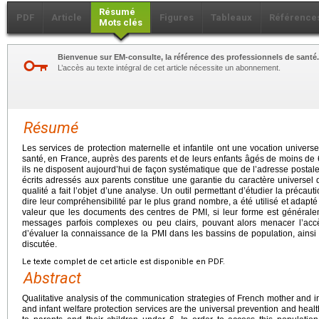
Résumé
PDF
Article
Figures
Tableaux
Référence
Mots clés
Bienvenue sur EM-consulte, la référence des professionnels de santé.
L’accès au texte intégral de cet article nécessite un abonnement.
Résumé
Les services de protection maternelle et infantile ont une vocation univers
santé, en France, auprès des parents et de leurs enfants âgés de moins de 6 
ils ne disposent aujourd’hui de façon systématique que de l’adresse postal
écrits adressés aux parents constitue une garantie du caractère universel 
qualité a fait l’objet d’une analyse. Un outil permettant d’étudier la précauti
dire leur compréhensibilité par le plus grand nombre, a été utilisé et adapté 
valeur que les documents des centres de PMI, si leur forme est général
messages parfois complexes ou peu clairs, pouvant alors menacer l’acc
d’évaluer la connaissance de la PMI dans les bassins de population, ainsi 
discutée.
Le texte complet de cet article est disponible en PDF.
Abstract
Qualitative analysis of the communication strategies of French mother and in
and infant welfare protection services are the universal prevention and heal