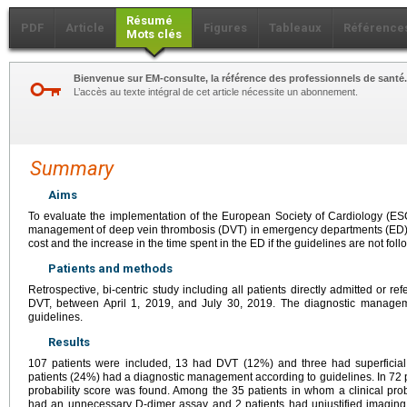
Résumé
PDF
Article
Figures
Tableaux
Référence
Mots clés
Bienvenue sur EM-consulte, la référence des professionnels de santé.
L’accès au texte intégral de cet article nécessite un abonnement.
Summary
Aims
To evaluate the implementation of the European Society of Cardiology (ES
management of deep vein thrombosis (DVT) in emergency departments (ED); a
cost and the increase in the time spent in the ED if the guidelines are not foll
Patients and methods
Retrospective, bi-centric study including all patients directly admitted or re
DVT, between April 1, 2019, and July 30, 2019. The diagnostic manag
guidelines.
Results
107 patients were included, 13 had DVT (12%) and three had superficial
patients (24%) had a diagnostic management according to guidelines. In 72 p
probability score was found. Among the 35 patients in whom a clinical prob
had an unnecessary D-dimer assay and 2 patients had unjustified imagin