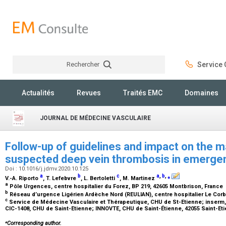
Rechercher
Service C
Rechercher
Actualités
Revues
Traités EMC
Domaines
JOURNAL DE MÉDECINE VASCULAIRE
Follow-up of guidelines and impact on the
suspected deep vein thrombosis in emerg
Doi : 10.1016/j.jdmv.2020.10.125
a
b
c
a
,
b
,
⁎
V.-A. Riporto
, T. Lefebvre
, L. Bertoletti
, M. Martinez
a
Pôle Urgences, centre hospitalier du Forez, BP 219, 42605 Montbrison, France
b
Réseau d’urgence Ligérien Ardèche Nord (REULIAN), centre hospitalier Le Corbu
c
Service de Médecine Vasculaire et Thérapeutique, CHU de St-Etienne; inserm,
CIC-1408, CHU de Saint-Etienne; INNOVTE, CHU de Saint-Étienne, 42055 Saint-Et
⁎
Corresponding author.