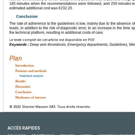
185
minutes when the recommendations were followed, and 250
minutes w
estimated additional cost was €232.20.
Conclusion
The rate of adherence to the guidelines is low, mainly due to the absence of c
leads, in addition to the risk of diagnostic error, to an increase in the time
the technical platform, resulting in additional costs of care.
Le texte complet de cet article est disponible en PDF.
Keywords :
Deep vein thrombosis, Emergency departments, Guidelines, Wel
Plan
Introduction
Patients and methods
Statistical analysis
Results
Discussion
Conclusion
Disclosure of interest
© 2020 Elsevier Masson SAS. Tous droits réservés.
ACCÈS RAPIDES