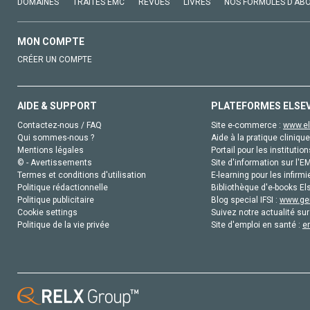
DOMAINES
TRAITÉS EMC
REVUES
LIVRES
NOS FORMULES D'AB
MON COMPTE
CRÉER UN COMPTE
AIDE & SUPPORT
PLATEFORMES ELSE
Contactez-nous / FAQ
Site e-commerce :
www.el
Qui sommes-nous ?
Aide à la pratique clinique
Mentions légales
Portail pour les institution
© - Avertissements
Site d'information sur l'E
Termes et conditions d'utilisation
E-learning pour les infirmi
Politique rédactionnelle
Bibliothèque d'e-books Els
Politique publicitaire
Blog special IFSI :
www.gen
Cookie settings
Suivez notre actualité sur
Politique de la vie privée
Site d'emploi en santé :
e