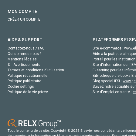
MON COMPTE
CRÉER UN COMPTE
AIDE & SUPPORT
PLATEFORMES ELSE
Contactez-nous / FAQ
Site e-commerce :
www.el
Qui sommes-nous ?
Aide à la pratique clinique
Mentions légales
Portail pour les institution
© - Avertissements
Site d'information sur l'E
Termes et conditions d'utilisation
E-learning pour les infirmi
Politique rédactionnelle
Bibliothèque d'e-books Els
Politique publicitaire
Blog special IFSI :
www.gen
Cookie settings
Suivez notre actualité sur
Politique de la vie privée
Site d'emploi en santé :
e
Tout le contenu de ce site: Copyright © 2026 Elsevier, ses concédants de licence e
de données, a la formation en IA et aux technologies similaires. Pour tout con