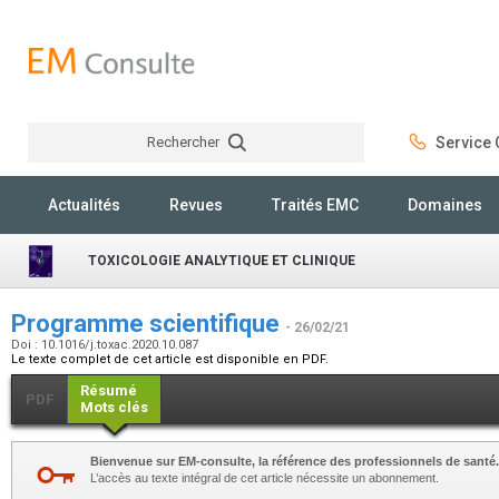
Rechercher
Service C
Rechercher
Actualités
Revues
Traités EMC
Domaines
TOXICOLOGIE ANALYTIQUE ET CLINIQUE
Programme scientifique
- 26/02/21
Doi : 10.1016/j.toxac.2020.10.087
Le texte complet de cet article est disponible en PDF.
Résumé
PDF
Mots clés
Bienvenue sur EM-consulte, la référence des professionnels de santé.
L’accès au texte intégral de cet article nécessite un abonnement.