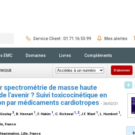
Service Client : 01 71 16 55 99
Mes alertes
Rechercher
és EMC
Domaines
Livres
Compléments
INIQUE
S'abonner
ar spectrométrie de masse haute
 de l’avenir ? Suivi toxicocinétique en
tion par médicaments cardiotropes
- 26/02/21
3
1
1
1
,
2
1
1
. Goutay
, B. Hennart
, F. Hakim
, C. Richeval
, J.F. Wiart
, L. Humbert
,
lle, France
B
Réanimation, Lille, France