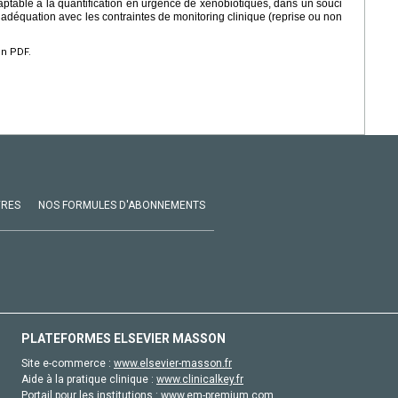
daptable à la quantification en urgence de xénobiotiques, dans un souci
 adéquation avec les contraintes de monitoring clinique (reprise ou non
en PDF.
VRES
NOS FORMULES D'ABONNEMENTS
PLATEFORMES ELSEVIER MASSON
Site e-commerce :
www.elsevier-masson.fr
Aide à la pratique clinique :
www.clinicalkey.fr
Portail pour les institutions :
www.em-premium.com