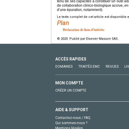
tenu de ses capacités à constituer un outil a
de collaboration clinico-biologique accrue, en
d’une épuration, notamment).
Le texte complet de cet article est disponible 
Plan
Déclaration de liens d’intérêts
© 2020 Publié par Elsevier Masson SAS.
ACCÈS RAPIDES
DOMAINES
TRAITÉS EMC
REVUES
LI
MON COMPTE
CRÉER UN COMPTE
AIDE & SUPPORT
Contactez-nous / FAQ
Qui sommes-nous ?
Mentions légales