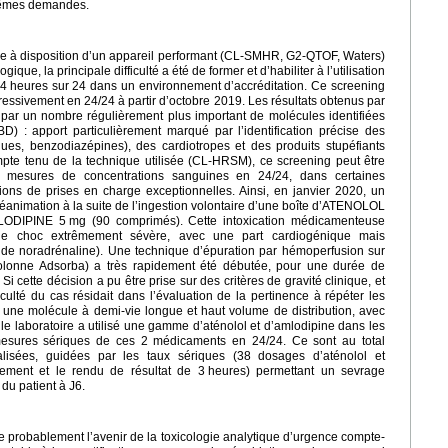
mêmes demandes.
ise à disposition d’un appareil performant (CL-SMHR, G2-QTOF, Waters)
ique, la principale difficulté a été de former et d’habiliter à l’utilisation
24
heures sur 24 dans un environnement d’accréditation. Ce screening
ssivement en 24/24 à partir d’octobre 2019. Les résultats obtenus par
r un nombre régulièrement plus important de molécules identifiées
D) : apport particulièrement marqué par l’identification précise des
ques, benzodiazépines), des cardiotropes et des produits stupéfiants
ompte tenu de la technique utilisée (CL-HRSM), ce screening peut être
e mesures de concentrations sanguines en 24/24, dans certaines
ations de prises en charge exceptionnelles. Ainsi, en janvier 2020, un
 réanimation à la suite de l’ingestion volontaire d’une boîte d’ATENOLOL
MLODIPINE 5
mg (90 comprimés). Cette intoxication médicamenteuse
 de choc extrêmement sévère, avec une part cardiogénique mais
de noradrénaline). Une technique d’épuration par hémoperfusion sur
olonne Adsorba) a très rapidement été débutée, pour une durée de
i cette décision a pu être prise sur des critères de gravité clinique, et
fficulté du cas résidait dans l’évaluation de la pertinence à répéter les
 une molécule à demi-vie longue et haut volume de distribution, avec
 le laboratoire a utilisé une gamme d’aténolol et d’amlodipine dans les
 mesures sériques de ces 2 médicaments en 24/24. Ce sont au total
lisées, guidées par les taux sériques (38 dosages d’aténolol et
vement et le rendu de résultat de 3
heures) permettant un sevrage
du patient à J6.
probablement l’avenir de la toxicologie analytique d’urgence compte-