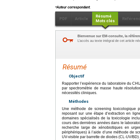
⁎
Auteur correspondant.
Résumé
PDF
Article
Référen
Mots clés
Bienvenue sur EM-consulte, la référen
L’accès au texte intégral de cet article 
Résumé
Objectif
Rapporter l’expérience du laboratoire du CHU
par spectrométrie de masse haute résolution
nécessités cliniques.
Méthodes
Une méthode de screening toxicologique per
reposant sur une étape d’extraction en li
domaines spécialisés de la toxicologie inc
cours des dernières années dans le laboratoir
recherche large de xénobiotiques en urge
périphériques) à l’aide d’une méthode de sc
UV-visible par barrette de diodes (CL-UV/BD)