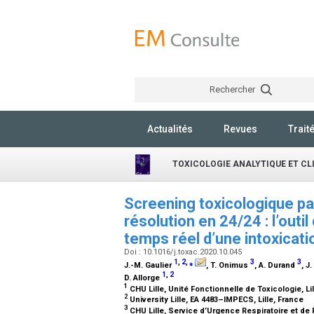
Rechercher
Actualités
Revues
Trait
TOXICOLOGIE ANALYTIQUE ET CL
Screening toxicologique p
résolution en 24/24 : l’outil
temps réel d’une intoxica
Doi : 10.1016/j.toxac.2020.10.045
1
,
2
,
⁎
3
3
J.-M. Gaulier
, T. Onimus
, A. Durand
, J
1
,
2
D. Allorge
1
CHU Lille, Unité Fonctionnelle de Toxicologie, Li
2
University Lille, EA 4483–IMPECS, Lille, France
3
CHU Lille, Service d’Urgence Respiratoire et de 