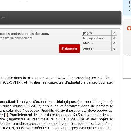
p
L
u
ces
pages
2
ce des professionnels de santé.
nécessite un abonnement.
Iconographies
0
Vidéos
0
S'abonner
Autres
0
 de Lille dans la mise en œuvre en 24/24 d’un screening toxicologique
 (CL-SMHR), et illustrer les capacités d’adaptation de cet outil aux
mettant l’analyse d’échantillons biologiques (ou non biologiques)
gne suivie d’une CL-SMHR, appliquée et éprouvée dans de nombreux
luant celui des Nouveaux Produits de Synthèse, a été développée au
e [
1
]. Parallèlement, le laboratoire répond en 24/24 aux demandes de
nce (urgentistes et réanimateurs du CHU de Lille et des hôpitaux
reening par chromatographie liquide avec détection par spectrométrie
. En 2019, nous avons décidé d’implanter progressivement le screening