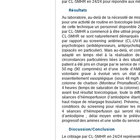
par CL-SMHR en 24/24 pour répondre aux 
Résultats
Au laboratoire, au-delà de la nécessité de m
pour une activité de routine en toxicologie biolog
de cette technique un personnel disponible 
par CL-SMHR a commencé à être utilisé progre
CL-SMHR se sont naturellement démarqués pa
par rapport au screening antérieur (CL-UV-B
psychotropes (antidépresseurs, antipsychoti
(opiacés en particulier). Mais au-delà, et c
adapté en temps réel à la réalisation d
circonstances particulières liées à des situ
patient a été pris en charge par le service de
50
mg (90 comprimés) et d’une boite d’A
volontaire grave à évolué vers un état
essentiellement vasoplégique (sous 48
mg/h 
colonne de charbon (Moniteur Prismaflex/C
4
heures (temps de saturation de la colonne). S
avant tout résultat toxicologique, toute la di
séances d’hémoperfusion (l’amlodipine étant
haut risque de relargage tissulaire). Prévenu,
conditions du screening pour réaliser les
4 séances d’hémoperfusion qui seront réa
d’amlodipine ; délai moyen entre le prélè
progressif des amines et une sortie du service 
Discussion/Conclusion
Le criblage par CL-SMHR en 24/24 représente 