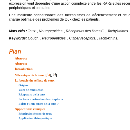
expression vont dépendre d'une action complexe entre les RARs et les récep
périphériques et centrales.
Une meilleure connaissance des mécanismes de déclenchement et de con
charge optimale des problèmes de toux chez les patients.
Mots clés :
Toux.
, Neuropeptides. , Récepteurs des fibres C. , Tachykinines.
Keywords:
Cough.
, Neuropeptides. , C fiber receptors. , Tachykinins.
Plan
Abstract
Abstract
Introduction
5
[
[
]
Mécanique de la toux [
4
],
]
La boucle du réflexe de toux
Origine
Voies de conduction
Récepteurs de la toux
Facteurs d'activation des récepteurs
Existe t'il un centre de la toux ?
Applications cliniques
Principales formes de toux
Application thérapeutique