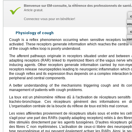
Bienvenue sur EM-consulte, la référence des professionnels de santé.
Article gratuit.
c
Connectez-vous pour en bénéficier!
vo
Physiology of cough
co
Cough is a reflex phenomenon occurring when sensitive receptors locate
activated. These receptors generate information which reaches the central 
of the cough reflex loop is poorly understood.
The afferent pathways originate in receptors situated under and between ai
adapting receptors (RAR) linked to myelinized fibers of the vagus nerve wh
inducing agents. Other receptors generate information carried by non-mye
receptors release neuropeptides leading to neurogenic inflammation which c
the cough reflex and its expression thus depends on a complex interaction 
peripheral and central components.
A better understanding of the mechanisms triggering cough and its con
management of patients with cough problems.
La toux est un phénomène réflexe dû à l'activation de récepteurs sensitifs 
trachéo-bronchique. Ces récepteurs génèrent des informations en di
L'organisation centrale de la boucle du réflexe de toux est très mal connue.
Les voies afférentes proviennent de récepteurs situés sous et entre les cell
s'agit pour une part des RARs (rapidly adapting receptors) reliés à des fibr
être stimulés directement par les agents tussigènes. D'autres récepteurs g
des fibres C non myélinisées. L'activation de ceux-ci libère des neuropept
type neurogénique et qui peuvent également activer les RARs. Ainsi, le seui