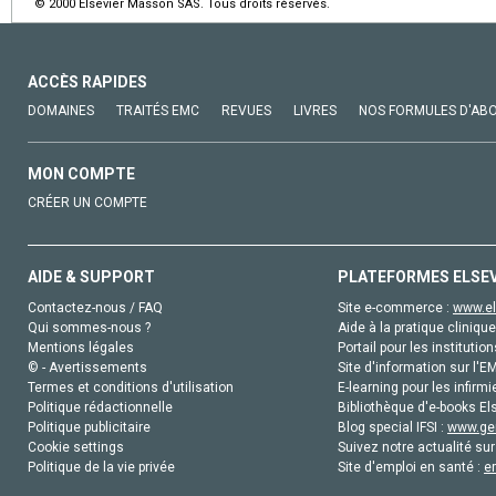
© 2000 Elsevier Masson SAS. Tous droits réservés.
ACCÈS RAPIDES
DOMAINES
TRAITÉS EMC
REVUES
LIVRES
NOS FORMULES D'AB
MON COMPTE
CRÉER UN COMPTE
AIDE & SUPPORT
PLATEFORMES ELSE
Contactez-nous / FAQ
Site e-commerce :
www.el
Qui sommes-nous ?
Aide à la pratique clinique
Mentions légales
Portail pour les institution
© - Avertissements
Site d'information sur l'E
Termes et conditions d'utilisation
E-learning pour les infirmi
Politique rédactionnelle
Bibliothèque d'e-books Els
Politique publicitaire
Blog special IFSI :
www.gen
Cookie settings
Suivez notre actualité sur
Politique de la vie privée
Site d'emploi en santé :
e