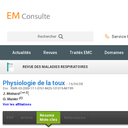
Rechercher
Service C
Rechercher
Actualités
Revues
Traités EMC
Domaines
REVUE DES MALADIES RESPIRATOIRES
Physiologie de la toux
- 16/04/08
Doi : RMR-03-2000-17-1-0761-8425-101019-ART89
[ et 2]
J. Moinard
,
[2]
G. Manier
Voir les affiliations
Résumé
PDF
Article
Références
Mots clés