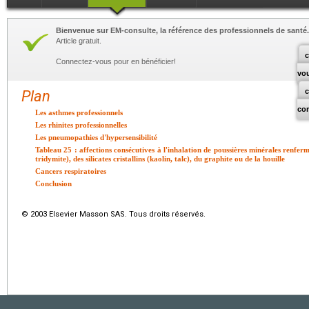
Bienvenue sur EM-consulte, la référence des professionnels de santé.
Article gratuit.
c
Connectez-vous pour en bénéficier!
vo
Plan
co
Les asthmes professionnels
Les rhinites professionnelles
Les pneumopathies d'hypersensibilité
Tableau 25 : affections consécutives à l'inhalation de poussières minérales renferman
tridymite), des silicates cristallins (kaolin, talc), du graphite ou de la houille
Cancers respiratoires
Conclusion
© 2003 Elsevier Masson SAS. Tous droits réservés.