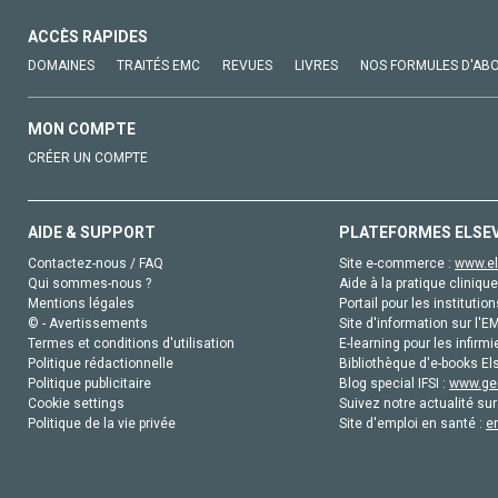
ACCÈS RAPIDES
DOMAINES
TRAITÉS EMC
REVUES
LIVRES
NOS FORMULES D'AB
MON COMPTE
CRÉER UN COMPTE
AIDE & SUPPORT
PLATEFORMES ELSE
Contactez-nous / FAQ
Site e-commerce :
www.el
Qui sommes-nous ?
Aide à la pratique clinique
Mentions légales
Portail pour les institution
© - Avertissements
Site d'information sur l'E
Termes et conditions d'utilisation
E-learning pour les infirmi
Politique rédactionnelle
Bibliothèque d'e-books Els
Politique publicitaire
Blog special IFSI :
www.gen
Cookie settings
Suivez notre actualité sur
Politique de la vie privée
Site d'emploi en santé :
e