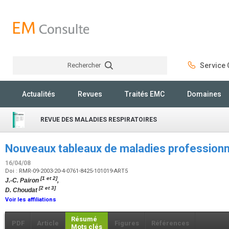
Rechercher
Service C
Rechercher
Actualités
Revues
Traités EMC
Domaines
REVUE DES MALADIES RESPIRATOIRES
Nouveaux tableaux de maladies professionn
16/04/08
Doi : RMR-09-2003-20-4-0761-8425-101019-ART5
[1 et 2]
J.-C. Pairon
,
[2 et 3]
D. Choudat
Voir les affiliations
Résumé
PDF
Article
Figures
Références
Mots clés