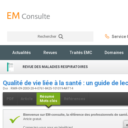
Rechercher
Service C
Rechercher
Actualités
Revues
Traités EMC
Domaines
REVUE DES MALADIES RESPIRATOIRES
Qualité de vie liée à la santé : un guide de l
Doi : RMR-09-2003-20-4-0761-8425-101019-ART14
Résumé
PDF
Article
Références
Mots clés
Bienvenue sur EM-consulte, la référence des professionnels de santé.
Article gratuit.
c
Connectez-vous pour en bénéficier!