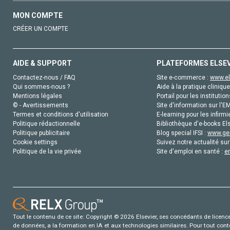
MON COMPTE
CRÉER UN COMPTE
AIDE & SUPPORT
PLATEFORMES ELSE
Contactez-nous / FAQ
Site e-commerce :
www.el
Qui sommes-nous ?
Aide à la pratique clinique
Mentions légales
Portail pour les institution
© - Avertissements
Site d'information sur l'E
Termes et conditions d'utilisation
E-learning pour les infirmi
Politique rédactionnelle
Bibliothèque d'e-books Els
Politique publicitaire
Blog special IFSI :
www.gen
Cookie settings
Suivez notre actualité sur
Politique de la vie privée
Site d'emploi en santé :
e
Tout le contenu de ce site: Copyright © 2026 Elsevier, ses concédants de licence e
de données, a la formation en IA et aux technologies similaires. Pour tout con