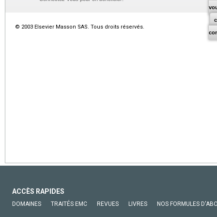
vo
© 2003 Elsevier Masson SAS. Tous droits réservés.
co
ACCÈS RAPIDES
DOMAINES
TRAITÉS EMC
REVUES
LIVRES
NOS FORMULES D'AB